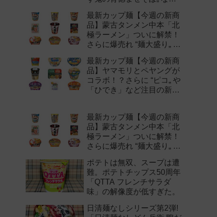
注目の新作まとめ！
最新カップ麺【今週の新商
品】蒙古タンメン中本「北
極ラーメン」ついに解禁！
さらに爆売れ “麺大盛り„ シ
リーズの新味など注目の新
最新カップ麺【今週の新商
作まとめ！
品】ヤマモリとペヤングが
コラボ！？さらに “ピコ„ や
「ひでき」など注目の新作
まとめ！
最新カップ麺【今週の新商
品】蒙古タンメン中本「北
極ラーメン」ついに解禁！
さらに爆売れ “麺大盛り„ シ
リーズの新味など注目の新
ポテトは無双、スープは遭
作まとめ！
難。ポテトチップス50周年
「QTTA フレンチサラダ
味」の解像度が低すぎた。
日清麺なしシリーズ第2弾!