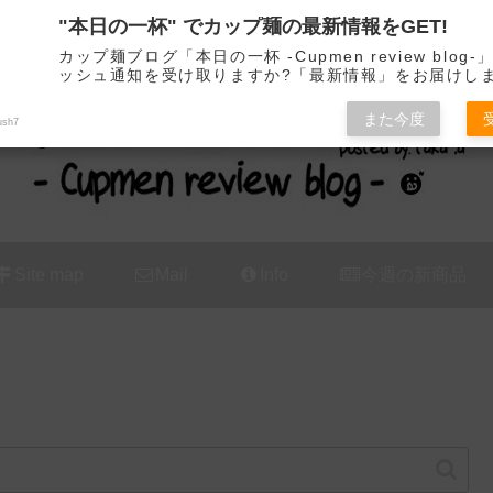
"本日の一杯" でカップ麺の最新情報をGET!
カップ麺の新商品をレビュー / アレンジするブログ
カップ麺ブログ「本日の一杯 -Cupmen review blog
ッシュ通知を受け取りますか?「最新情報」をお届けし
また今度
ush7
Site map
Mail
Info
今週の新商品