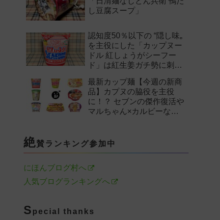
「日清麺なしどん兵衛 鴨だ
し豆腐スープ」
認知度50％以下の “隠し味„
を主役にした「カップヌー
ドル 紅しょうがシーフー
ド」は紅生姜ガチ勢に刺さ
るのか——。
最新カップ麺【今週の新商
品】カプヌの脇役を主役
に！？ セブンの傑作復活や
マルちゃん×カルビーなど
注目の新作まとめ！
絶
賛ランキング参加中
にほんブログ村へ
人気ブログランキングへ
S
pecial thanks