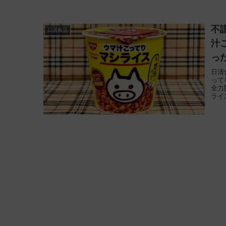
不
日清食品
汁
っ
日清
って
全力
ライ