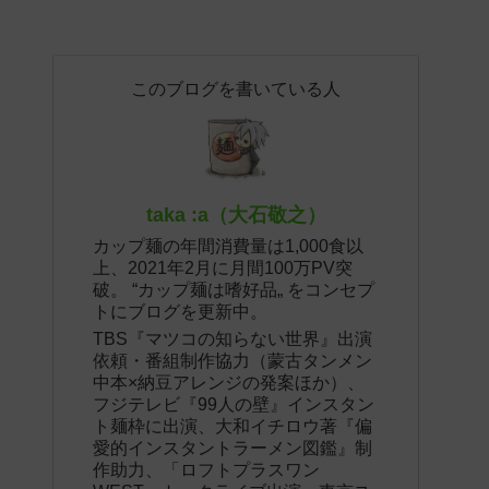
このブログを書いている人
taka :a（大石敬之）
カップ麺の年間消費量は1,000食以
上、2021年2月に月間100万PV突
破。 “カップ麺は嗜好品„ をコンセプ
トにブログを更新中。
TBS『マツコの知らない世界』出演
依頼・番組制作協力（蒙古タンメン
中本×納豆アレンジの発案ほか）、
フジテレビ『99人の壁』インスタン
ト麺枠に出演、大和イチロウ著『偏
愛的インスタントラーメン図鑑』制
作助力、「ロフトプラスワン