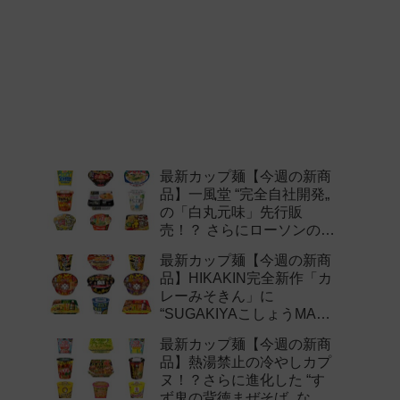
最新カップ麺【今週の新商
品】一風堂 “完全自社開発„
の「白丸元味」先行販
売！？ さらにローソンの激
辛チャレンジなどど注目の
最新カップ麺【今週の新商
新作まとめ！
品】HIKAKIN完全新作「カ
レーみそきん」に
“SUGAKIYAこしょうMAX„
など注目の新作まとめ！
最新カップ麺【今週の新商
品】熱湯禁止の冷やしカプ
ヌ！？さらに進化した “す
ず鬼の背徳まぜそば„ など