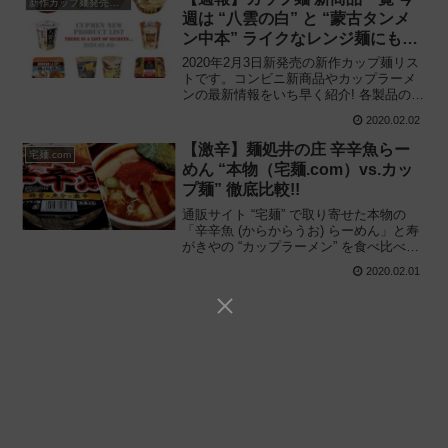
新作カップ麺発売予定
週は “八雲の白” と “蒙古タンメ
ン中本” ライクなレンジ麺にも注
目!!
2020年2月3日新発売の新作カップ麺リス
トです。コンビニ新商品やカップラーメ
ンの最新情報をいち早く紹介! 各製品の特
徴解説と独自入手したメーカー未公開の
2020.02.02
新作情報もありますので、カップ麺の新
商品が気になる方はご活用ください。
【激辛】麺処井の庄 辛辛魚らー
宅麺.com
めん “本物（宅麺.com）vs.カッ
プ麺” 徹底比較!!
通販サイト “宅麺” で取り寄せた本物の
「辛辛魚 (からからうお) らーめん」と寿
がきやの “カップラーメン” を食べ比べて
みた結果——どっちが辛い? 何が違う? 再
2020.02.01
現度は? 本物をそのまま冷凍した本店の
味の特徴やカップ麺との違いを徹底解説!!