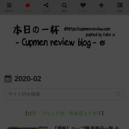
"
MENU
ホーム
シェア
検索
フォロー
トップ
情報
カップ麺の新商品をレビュー / アレンジするブログ
2020-02
【
総評・ブランド別・有名店コラボ等
】
【週報】カップ麺 新商品一覧 今