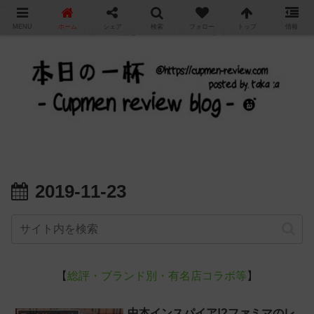
"
MENU
ホーム
シェア
検索
フォロー
トップ
情報
カップ麺の新商品をレビュー / アレンジするブログ
2019-11-23
【
総評・ブランド別・有名店コラボ等
】
中本インスパイア!?ファミマのレ