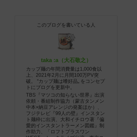
このブログを書いている人
taka :a（大石敬之）
カップ麺の年間消費量は1,000食以
上、2021年2月に月間100万PV突
破。 “カップ麺は嗜好品„ をコンセプ
トにブログを更新中。
TBS『マツコの知らない世界』出演
依頼・番組制作協力（蒙古タンメン
中本×納豆アレンジの発案ほか）、
フジテレビ『99人の壁』インスタン
ト麺枠に出演、大和イチロウ著『偏
愛的インスタントラーメン図鑑』制
作助力、「ロフトプラスワン