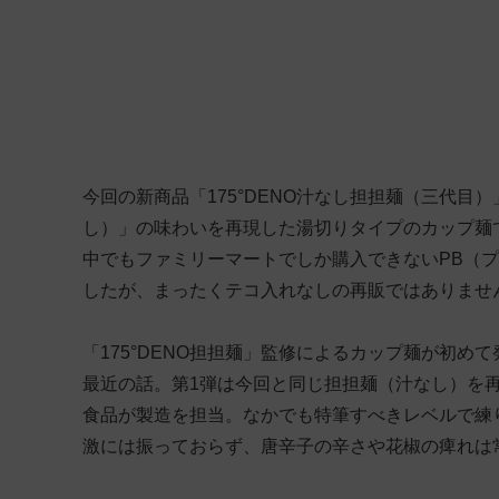
今回の新商品「175°DENO汁なし担担麺（三代目）
し）」の味わいを再現した湯切りタイプのカップ麺
中でもファミリーマートでしか購入できないPB（
したが、まったくテコ入れなしの再販ではありませ
「175°DENO担担麺」監修によるカップ麺が初めて
最近の話。第1弾は今回と同じ担担麺（汁なし）を
食品が製造を担当。なかでも特筆すべきレベルで練
激には振っておらず、唐辛子の辛さや花椒の痺れは