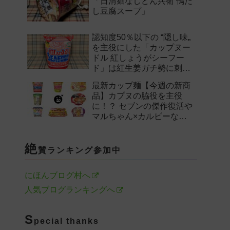
「日清麺なしどん兵衛 鴨だ
し豆腐スープ」
認知度50％以下の “隠し味„
を主役にした「カップヌー
ドル 紅しょうがシーフー
ド」は紅生姜ガチ勢に刺さ
るのか——。
最新カップ麺【今週の新商
品】カプヌの脇役を主役
に！？ セブンの傑作復活や
マルちゃん×カルビーなど
注目の新作まとめ！
絶
賛ランキング参加中
にほんブログ村へ
人気ブログランキングへ
S
pecial thanks