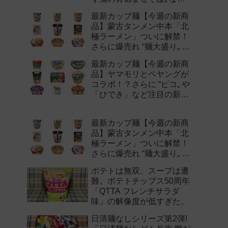
注目の新作まとめ！
最新カップ麺【今週の新商
品】蒙古タンメン中本「北
極ラーメン」ついに解禁！
さらに爆売れ “麺大盛り„ シ
リーズの新味など注目の新
最新カップ麺【今週の新商
作まとめ！
品】ヤマモリとペヤングが
コラボ！？さらに “ピコ„ や
「ひでき」など注目の新作
まとめ！
最新カップ麺【今週の新商
品】蒙古タンメン中本「北
極ラーメン」ついに解禁！
さらに爆売れ “麺大盛り„ シ
リーズの新味など注目の新
ポテトは無双、スープは遭
作まとめ！
難。ポテトチップス50周年
「QTTA フレンチサラダ
味」の解像度が低すぎた。
日清麺なしシリーズ第2弾!