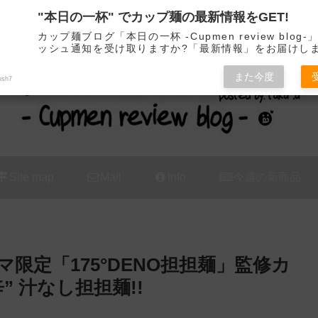
"本日の一杯" でカップ麺の最新情報をGET!
カップ麺の新商品をレビュー / アレンジするブログ
カップ麺ブログ「本日の一杯 -Cupmen review blog
ッシュ通知を受け取りますか?「最新情報」をお届けし
また今度
ush7
Site map
Mail
Info
今週の新商品
ァミマ限定「175°DENO担担麺」監修カ
” 汁なし担担麺!!