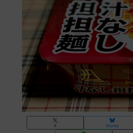
X
Bluesky