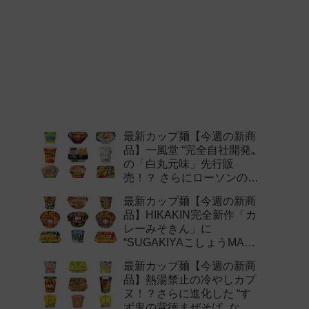
最新カップ麺【今週の新商
品】一風堂 “完全自社開発„
の「白丸元味」先行販
売！？ さらにローソンの激
辛チャレンジなどど注目の
最新カップ麺【今週の新商
新作まとめ！
品】HIKAKIN完全新作「カ
レーみそきん」に
“SUGAKIYAこしょうMAX„
など注目の新作まとめ！
最新カップ麺【今週の新商
品】熱湯禁止の冷やしカプ
ヌ！？さらに進化した “す
ず鬼の背徳まぜそば„ など