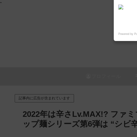
"
Powered by P
プロフィール
記事内に広告が含まれています
2022年は辛さLv.MAX!? フ
ップ麺シリーズ第6弾は “シビ辛