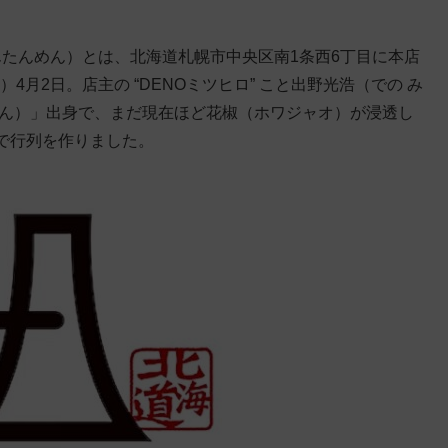
 たんたんめん）とは、北海道札幌市中央区南1条西6丁目に本店
4月2日。店主の “DENOミツヒロ” こと出野光浩（での み
うん）」出身で、まだ現在ほど花椒（ホワジャオ）が浸透し
で行列を作りました。