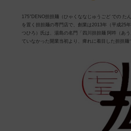
175°DENO担担麺（ひゃくななじゅうごど での
を置く担担麺の専門店で、創業は2013年（平成25年）
つひろ）氏は、湯島の名門「四川担担麺 阿吽（あ
ていなかった開業当初より、痺れに着目した担担麺