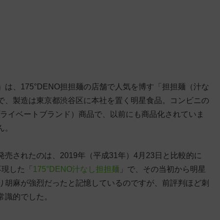
」は、175°DENO担担麺の店舗で人気を博す「担担麺（汁な
で、製造は東京都渋谷区に本社を置く明星食品。コンビニの
プライベートブランド）商品で、以前にも商品化されていま
ん。
発売されたのは、2019年（平成31年）4月23日と比較的に
再現した「
175°DENO汁なし担担麺
」で、その当初から明星
り胡麻が強烈だったと記憶しているのですが、前評判ほど刺
常識的でした。