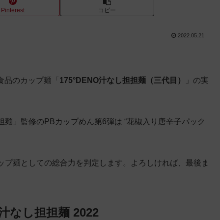
Pinterest
コピー
2022.05.21
星食品のカップ麺「
175°DENO汁なし担担麺（三代目）
」の実
担担麺」監修のPBカップめん第6弾は “花椒入り唐辛子パック
ップ麺としての総合力を判定します。よろしければ、最後ま
O汁なし担担麺 2022