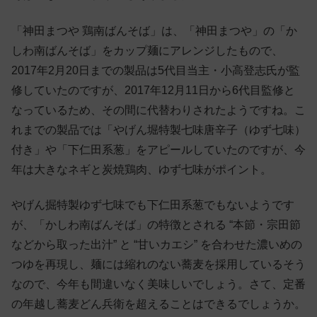
「神田まつや 鶏南ばんそば」は、「神田まつや」の「か
しわ南ばんそば」をカップ麺にアレンジしたもので、
2017年2月20日までの製品は5代目当主・小高登志氏が監
修していたのですが、2017年12月11日から6代目監修と
なっているため、その間に代替わりされたようですね。こ
れまでの製品では「やげん堀特製七味唐辛子（ゆず七味）
付き」や「下仁田系葱」をアピールしていたのですが、今
年は大きなネギと炭焼鶏肉、ゆず七味がポイント。
やげん掘特製ゆず七味でも下仁田系葱でもないようです
が、「かしわ南ばんそば」の特徴とされる “本節・宗田節
などから取った出汁” と “甘いカエシ” を合わせた濃いめの
つゆを再現し、麺には縮れのない蕎麦を採用しているそう
なので、今年も間違いなく美味しいでしょう。さて、定番
の年越し蕎麦どん兵衛を超えることはできるでしょうか。