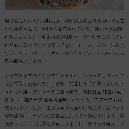
旭松食品といえば高野豆腐、我が家の食品備蓄の中でも昔
から常連さんで、9月から発売されている「新あさひ豆腐
創味シャンタン中華風粉末調味料付」が少し気になってい
たりもするのですが（売ってない‥）、スープの「生みそ
ずい」もスーパーマーケットやドラッグストアを中心に人
気の商品ですよね。
カップタイプの「カップ生みそずい」シリーズもコンビニ
などで取り扱われていますが、前述した「節鶏（ふしちょ
う）ら〜麺」のリリースに合わせて「旭松食品 麺屋武蔵
監修 ら～麺スープ 濃厚醤油味」というカップスープも発
売されていました。まだ店頭でも見かけるので、おそらく
現時点ではローソンの定番品になっているのでしょう。冬
はカップスープの需要が高まりますし、濃厚つけ麺スープ