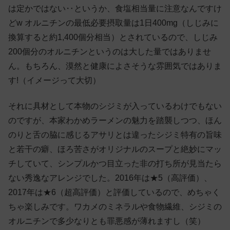
は定かではない‥というか、食塩相当量に注意なんですけ
どw オルニチンの最低必要摂取量は1日400mg（しじみに
換算すると約1,400個分相当）とされているので、しじみ
200個分のオルニチンというのは大した量ではありませ
ん。もちろん、漠然と健康によさそうな雰囲気ではありま
す!（イメージって大切）
それに具材として本物のシジミが入っているわけでもない
のですが、本家わかめラーメンの魅力を踏襲しつつ、ほん
のりと舌の脇に感じるアサリとは違ったシジミ特有の旨味
と若干の癖、ほろ苦さがオリジナルのスープと絶妙にマッ
チしていて、シンプルかつ目立った非の打ち所が見当たら
ない秀逸なアレンジでした。2016年は★5（高評価）、
2017年は★6（超高評価）と評価しているので、めちゃく
ちゃ楽しみです。ワカメのミネラルや食物繊維、シジミの
オルニチンで多少なりとも罪悪感が薄れますし（笑）