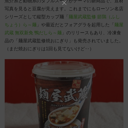
魚介系と動物系のダブルスープがテーマの新商品で、宣材
写真を見ると豆腐が見えます。これまでにもローソン名店
シリーズとして縦型カップ麺「
麺屋武蔵監修 節鶏（ふし
ちょう）ら～麺
」や最近だとフォアグラを起用した「
麺屋
武蔵 無双新免 鴨だしら～麺
」のリリースもあり、冷凍食
品の「麺屋武蔵監修焼おにぎり」も発売されていました。
（まだ焼おにぎりは1回も見てないけど‥）