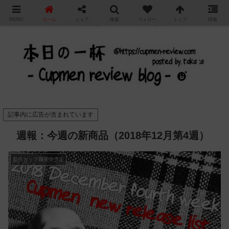
"
MENU
ホーム
シェア
検索
フォロー
トップ
情報
カップ麺の新商品をレビュー / アレンジするブログ
記事内に広告が含まれています
週報：今週の新商品（2018年12月第4週）
新作カップ麺発売予定