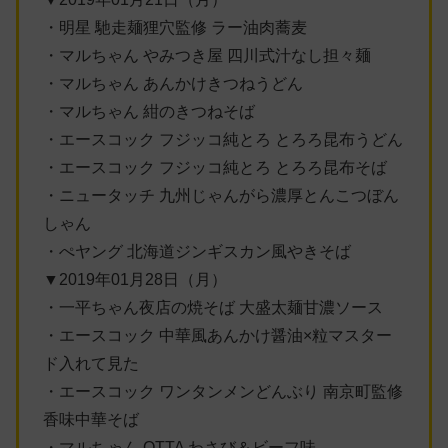
・明星 馳走麺狸穴監修 ラー油肉蕎麦
・マルちゃん やみつき屋 四川式汁なし担々麺
・マルちゃん あんかけきつねうどん
・マルちゃん 紺のきつねそば
・エースコック フジッコ純とろ とろろ昆布うどん
・エースコック フジッコ純とろ とろろ昆布そば
・ニュータッチ 九州じゃんがら濃厚とんこつぼん
しゃん
・ぺヤング 北海道ジンギスカン風やきそば
▼2019年01月28日（月）
・一平ちゃん夜店の焼そば 大盛太麺甘濃ソース
・エースコック 中華風あんかけ醤油×粒マスター
ド入れて見た
・エースコック ワンタンメンどんぶり 南京町監修
香味中華そば
・マルちゃん QTTA わさび＆ビーフ味