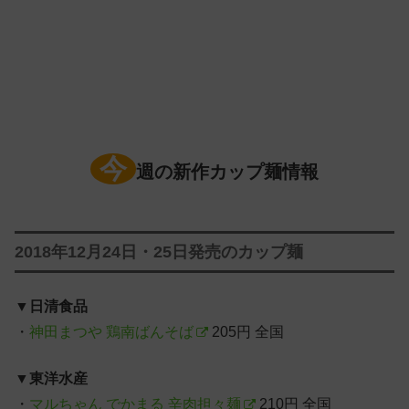
今
週の新作カップ麺情報
2018年12月24日・25日発売のカップ麺
▼
日清食品
・
神田まつや 鶏南ばんそば
205円 全国
▼
東洋水産
・
マルちゃん でかまる 辛肉担々麺
210円 全国