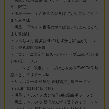
ビニ限定］
・明星 一平ちゃん夜店の焼そば 焦がしにんにくう
ま辛みそ味
・明星 一平ちゃん夜店の焼そば 焦がしにんにくた
まり醤油味
・マルちゃん 博多新風×気むずかし家 焦がしニン
ニク香る濃厚鶏豚骨
・（コンビニ限定）超スーパーカップ1.5倍 ワンタ
ン味噌ラーメン
・（コンビニ限定）スープはるさめ NEWSTAR 魅
惑のとまチリチーズ味
・サッポロ一番 麺屋翔 香彩鶏だし塩ラーメン
▼2019年01月14日（月）
・明星 チャルメラ 大分柚子胡椒鶏白湯ラーメン
・明星 チャルメラ 新潟かんずり旨辛みそラーメン
・マルちゃん 縦型ビッグ あつあつ豚汁うどん