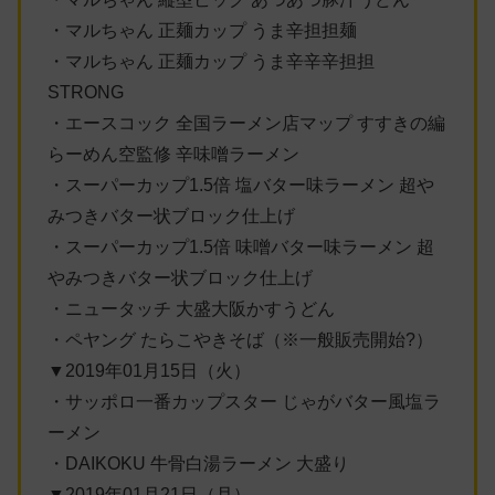
・マルちゃん 正麺カップ うま辛担担麺
・マルちゃん 正麺カップ うま辛辛辛担担
STRONG
・エースコック 全国ラーメン店マップ すすきの編
らーめん空監修 辛味噌ラーメン
・スーパーカップ1.5倍 塩バター味ラーメン 超や
みつきバター状ブロック仕上げ
・スーパーカップ1.5倍 味噌バター味ラーメン 超
やみつきバター状ブロック仕上げ
・ニュータッチ 大盛大阪かすうどん
・ペヤング たらこやきそば（※一般販売開始?）
▼2019年01月15日（火）
・サッポロ一番カップスター じゃがバター風塩ラ
ーメン
・DAIKOKU 牛骨白湯ラーメン 大盛り
▼2019年01月21日（月）