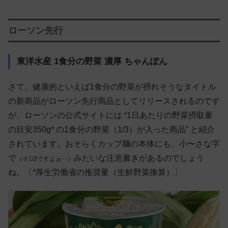
ローソン先行
東洋水産 1食分の野菜 濃厚 ちゃんぽん
さて、健康的といえば1食分の野菜が摂れそうなタイトル
の新商品がローソン先行商品としてリリースされるのです
が、ローソンの公式サイトには “1日あたりの野菜摂取量
の目安350g* の1食分の野菜（1/3）が入った商品” と紹介
されています。おそらくカップ麺の本体にも、小〜さな字
で
みたいな注意書きがあるのでしょう
（※1/3ですよぉ‥）
ね。〔*厚生労働省の推奨量（生鮮野菜換算）〕