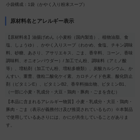
小袋構成：1袋（かやく入り粉末スープ）
原材料名とアレルギー表示
【原材料名】油揚げめん（小麦粉（国内製造）、植物油脂、食
塩、しょうゆ）、かやく入りスープ（わかめ、食塩、チキン調味
料、砂糖、あさり、アサリエキス、ごま、香辛料、コーン、香味
調味料、オニオンパウダー）/ 加工でん粉、調味料（アミノ酸
等）、増粘剤（加工でん粉、増粘多糖類）、炭酸カルシウム、か
んすい、重曹、微粒二酸化ケイ素、カロチノイド色素、酸化防止
剤（ビタミンE）、ビタミンB2、香辛料抽出物、ビタミンB1、
（一部に小麦・乳成分・大豆・鶏肉・豚肉・ごまを含む）
【本品に含まれるアレルギー物質】小麦・乳成分・大豆・鶏肉・
豚肉・ごま（表示が義務付け及び推奨されているもの）※本製品
で使用しているあさりには、かにが共生していることがありま
す。