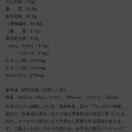
たん白質：7.1g
脂 質：11.0g
炭水化物：47.5g
（食物繊維：44.8g）
（糖 質：2.7g）
食塩相当量：4.6g
（めん・かやく：1.7g）
（スープ：2.9g）
ビタミンB1：0.37mg
ビタミンB2：0.43mg
カルシウム：278mg
参考値（調理直後に分別した値）
熱量：312kcal（めん・かやく：289kcal）（スープ：23kcal）
※当ブログに掲載している「原材料名」及び「アレルゲン情報」
並びに「栄養成分表示」などの値は実食時点の現品に基づいたも
ので、メーカーの都合により予告なく変更される場合がありま
す。ご購入・お召し上がりの前には、お手元の製品パッケージに