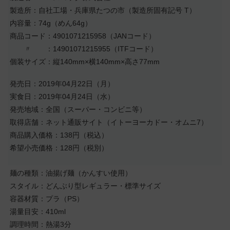
製造所：自社工場・兵庫県たつの市（製造所固有記号 T）
内容量：74g（めん64g）
商品コード：4901071215958（JANコード）
〃 ：14901071215955（ITFコード）
個装サイズ：縦140mm×横140mm×高さ77mm
発売日：2019年04月22日（月）
実食日：2019年04月24日（水）
発売地域：全国（スーパー・コンビニ等）
取得店舗：ネット通販サイト（イトーヨーカドー・オムニ7）
商品購入価格：138円（税込）
希望小売価格：128円（税別）
麺の種類：油揚げ麺（かんすい使用）
スタイル：どんぶり型レギュラー・標準サイズ
容器材質：プラ（PS）
湯量目安：410ml
調理時間：熱湯3分