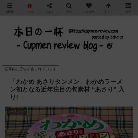
"
MENU
ホーム
シェア
検索
フォロー
トップ
情報
カップ麺の新商品をレビュー / アレンジするブログ
記事内に広告が含まれています
「わかめ あさりタンメン」わかめラーメ
ン初となる近年注目の旬素材 “あさり” 入
り!
エースコック