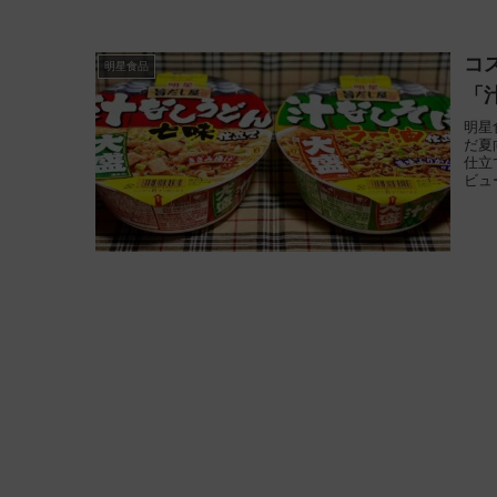
コ
明星食品
「
明星
だ夏
仕立
ビュ