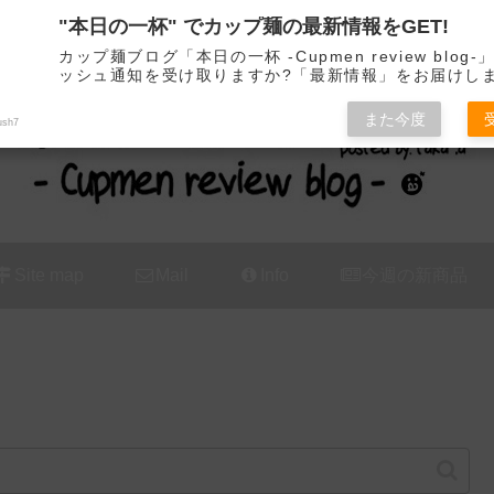
"本日の一杯" でカップ麺の最新情報をGET!
カップ麺の新商品をレビュー / アレンジするブログ
カップ麺ブログ「本日の一杯 -Cupmen review blog
ッシュ通知を受け取りますか?「最新情報」をお届けし
また今度
ush7
Site map
Mail
Info
今週の新商品