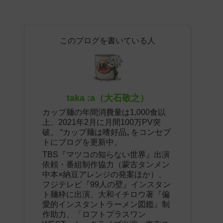
このブログを書いている人
taka :a（大石敬之）
カップ麺の年間消費量は1,000食以
上、2021年2月に月間100万PV突
破。 “カップ麺は嗜好品„ をコンセプ
トにブログを更新中。
TBS『マツコの知らない世界』出演
依頼・番組制作協力（蒙古タンメン
中本×納豆アレンジの発案ほか）、
フジテレビ『99人の壁』インスタン
ト麺枠に出演、大和イチロウ著『偏
愛的インスタントラーメン図鑑』制
作助力、「ロフトプラスワン