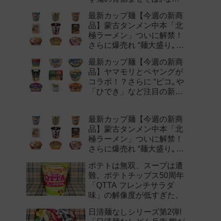
注目の新作まとめ！
最新カップ麺【今週の新商
品】蒙古タンメン中本「北
極ラーメン」ついに解禁！
さらに爆売れ “麺大盛り„ シ
リーズの新味など注目の新
最新カップ麺【今週の新商
作まとめ！
品】ヤマモリとペヤングが
コラボ！？さらに “ピコ„ や
「ひでき」など注目の新作
まとめ！
最新カップ麺【今週の新商
品】蒙古タンメン中本「北
極ラーメン」ついに解禁！
さらに爆売れ “麺大盛り„ シ
リーズの新味など注目の新
ポテトは無双、スープは遭
作まとめ！
難。ポテトチップス50周年
「QTTA フレンチサラダ
味」の解像度が低すぎた。
日清麺なしシリーズ第2弾!