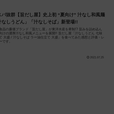
スパ抜群【旨だし屋】史上初 “夏向け” 汁なし和風麺
汁なしうどん」「汁なしそば」新登場!!
食品の廉価ブランド「旨だし屋」が東洋水産を牽制!? 旨みを詰め込ん
向けの濃厚汁なし和風メニューを展開!! 旨だし屋「汁なしうどん 七味
て 大盛 / 汁なしそば ラー油仕立て 大盛」を食べてみた感想と評価・レ
ーです。
2021.07.25