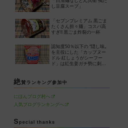
「日清麺なしどん兵衛 鴨だ
し豆腐スープ」
「セブンプレミアム 黒ごま
たくさん担々麺」コスパ高
すぎ!! 黒ごま炸裂の一杯
認知度50％以下の “隠し味„
を主役にした「カップヌー
ドル 紅しょうがシーフー
ド」は紅生姜ガチ勢に刺さ
るのか——。
絶
賛ランキング参加中
にほんブログ村へ
人気ブログランキングへ
S
pecial thanks