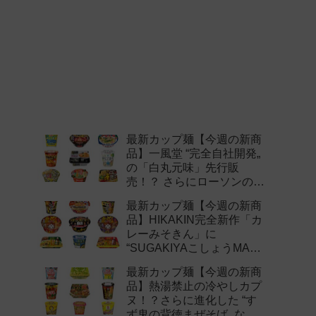
最新カップ麺【今週の新商
品】一風堂 “完全自社開発„
の「白丸元味」先行販
売！？ さらにローソンの激
辛チャレンジなどど注目の
最新カップ麺【今週の新商
新作まとめ！
品】HIKAKIN完全新作「カ
レーみそきん」に
“SUGAKIYAこしょうMAX„
など注目の新作まとめ！
最新カップ麺【今週の新商
品】熱湯禁止の冷やしカプ
ヌ！？さらに進化した “す
ず鬼の背徳まぜそば„ など