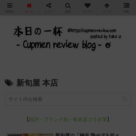
"
MENU
ホーム
シェア
検索
フォロー
トップ
情報
カップ麺の新商品をレビュー / アレンジするブログ
新旬屋 本店
【
総評・ブランド別・有名店コラボ等
】
新旬屋の「極辛 鶏そぼろ担々