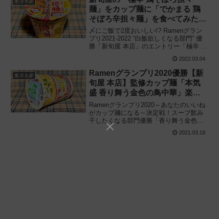
東洋水産
麺」をカップ麺に「でかまる 鶏
そぼろ辛担々麺」を食べてみた結
果 → 〆が本番だったw
〆にご飯で2度おいしい!? Ramenグラン
プリ2021-2022 “白飯欲しくなる部門” 優
勝「新旬屋 本店」のエントリー「極辛 鶏
そぼろ担々麺」をカップラーメンに!! 東
2022.03.04
洋水産「でかまる 鶏そぼろ辛担々麺」を
食べてみた感想と評価・レビューです。
Ramenグランプリ2020優勝【新
東洋水産
旬屋 本店】監修カップ麺「本気
盛 香り舞う金色の鳥中華」楽天×
ぐるなび新企画
Ramenグランプリ2020～あなたのいいね
がカップ麺になる～決定戦！スープ飲み
干したくなる部門優勝「香り舞う金色出
汁 鶏麺」をカップラーメンで再現「マル
2021.03.18
ちゃん 本気盛 香り舞う金色の鶏中華」を
食べてみた感想と評価・レビューです。