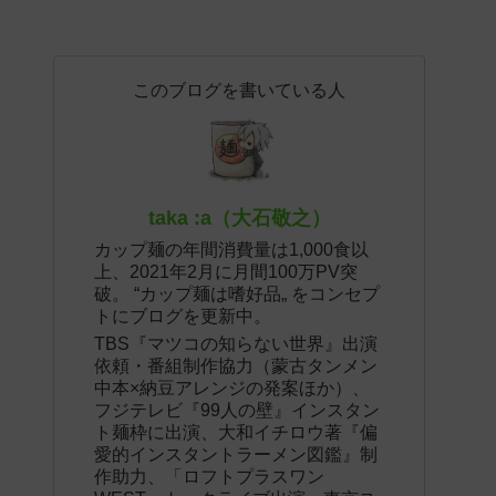
このブログを書いている人
taka :a（大石敬之）
カップ麺の年間消費量は1,000食以
上、2021年2月に月間100万PV突
破。 “カップ麺は嗜好品„ をコンセプ
トにブログを更新中。
TBS『マツコの知らない世界』出演
依頼・番組制作協力（蒙古タンメン
中本×納豆アレンジの発案ほか）、
フジテレビ『99人の壁』インスタン
ト麺枠に出演、大和イチロウ著『偏
愛的インスタントラーメン図鑑』制
作助力、「ロフトプラスワン