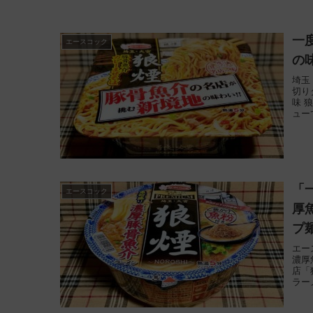
一
エースコック
の
埼玉
切り
味 
ュー
「
エースコック
厚
プ麺
エー
濃厚
店「
ラー