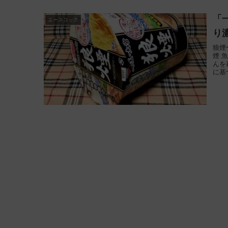
「
エースコック
り
狼煙
煙 
んを
に基