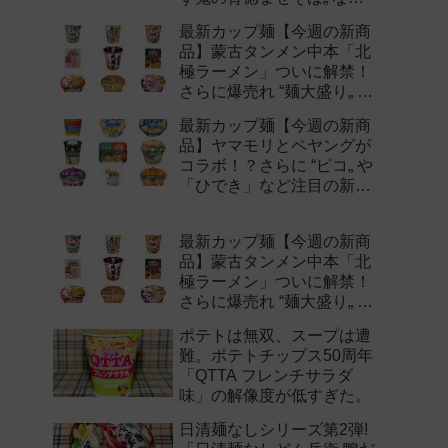
注目の新作まとめ！
最新カップ麺【今週の新商
品】蒙古タンメン中本「北
極ラーメン」ついに解禁！
さらに爆売れ “麺大盛り„ シ
リーズの新味など注目の新
最新カップ麺【今週の新商
作まとめ！
品】ヤマモリとペヤングが
コラボ！？さらに “ピコ„ や
「ひでき」など注目の新作
まとめ！
最新カップ麺【今週の新商
品】蒙古タンメン中本「北
極ラーメン」ついに解禁！
さらに爆売れ “麺大盛り„ シ
リーズの新味など注目の新
ポテトは無双、スープは遭
作まとめ！
難。ポテトチップス50周年
「QTTA フレンチサラダ
味」の解像度が低すぎた。
日清麺なしシリーズ第2弾!