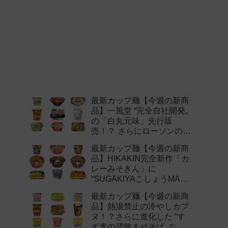
最新カップ麺【今週の新商
品】一風堂 “完全自社開発„
の「白丸元味」先行販
売！？ さらにローソンの激
辛チャレンジなどど注目の
最新カップ麺【今週の新商
新作まとめ！
品】HIKAKIN完全新作「カ
レーみそきん」に
“SUGAKIYAこしょうMAX„
など注目の新作まとめ！
最新カップ麺【今週の新商
品】熱湯禁止の冷やしカプ
ヌ！？さらに進化した “す
ず鬼の背徳まぜそば„ など