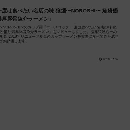
一度は食べたい名店の味 狼煙〜NOROSHI〜 魚粉盛
濃厚豚骨魚介ラーメン」
〜NOROSHI〜のカップ麺「エースコック 一度は食べたい名店の味 狼
魚粉盛り濃厚豚骨魚介ラーメン」をレビューしました。濃厚狼煙らーめ
再現! 2019年リニューアル版のカップラーメンを実際に食べてみた感想
づき評価します。
2019.02.07