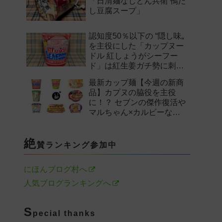
「日清麺なしどん兵衛 鴨だ
し豆腐スープ」
認知度50％以下の “隠し味„
を主役にした「カップヌー
ドル 紅しょうがシーフー
ド」は紅生姜ガチ勢に刺さ
るのか——。
最新カップ麺【今週の新商
品】カプヌの脇役を主役
に！？ セブンの傑作復活や
マルちゃん×カルビーなど
注目の新作まとめ！
絶
賛ランキング参加中
にほんブログ村へ
人気ブログランキングへ
S
pecial thanks