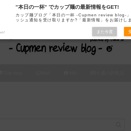
"本日の一杯" でカップ麺の最新情報をGET!
カップ麺の新商品をレビュー / アレンジするブログ
カップ麺ブログ「本日の一杯 -Cupmen review blog
ッシュ通知を受け取りますか?「最新情報」をお届けし
また今度
ush7
Site map
Mail
Info
今週の新商品