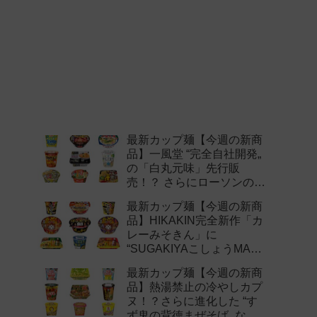
最新カップ麺【今週の新商
品】一風堂 “完全自社開発„
の「白丸元味」先行販
売！？ さらにローソンの激
辛チャレンジなどど注目の
最新カップ麺【今週の新商
新作まとめ！
品】HIKAKIN完全新作「カ
レーみそきん」に
“SUGAKIYAこしょうMAX„
など注目の新作まとめ！
最新カップ麺【今週の新商
品】熱湯禁止の冷やしカプ
ヌ！？さらに進化した “す
ず鬼の背徳まぜそば„ など