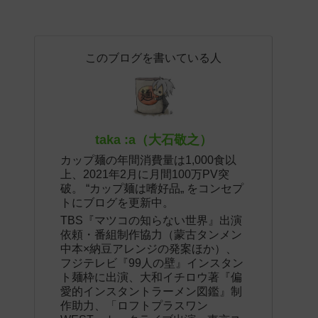
このブログを書いている人
taka :a（大石敬之）
カップ麺の年間消費量は1,000食以
上、2021年2月に月間100万PV突
破。 “カップ麺は嗜好品„ をコンセプ
トにブログを更新中。
TBS『マツコの知らない世界』出演
依頼・番組制作協力（蒙古タンメン
中本×納豆アレンジの発案ほか）、
フジテレビ『99人の壁』インスタン
ト麺枠に出演、大和イチロウ著『偏
愛的インスタントラーメン図鑑』制
作助力、「ロフトプラスワン