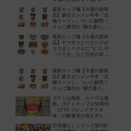
注目の新作まとめ！
最新カップ麺【今週の新商
品】蒙古タンメン中本「北
極ラーメン」ついに解禁！
さらに爆売れ “麺大盛り„ シ
リーズの新味など注目の新
最新カップ麺【今週の新商
作まとめ！
品】ヤマモリとペヤングが
コラボ！？さらに “ピコ„ や
「ひでき」など注目の新作
まとめ！
最新カップ麺【今週の新商
品】蒙古タンメン中本「北
極ラーメン」ついに解禁！
さらに爆売れ “麺大盛り„ シ
リーズの新味など注目の新
ポテトは無双、スープは遭
作まとめ！
難。ポテトチップス50周年
「QTTA フレンチサラダ
味」の解像度が低すぎた。
日清麺なしシリーズ第2弾!