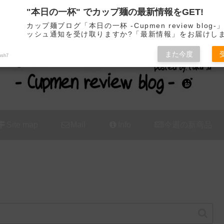
"本日の一杯" でカップ麺の最新情報をGET!
カップ麺の新商品をレビュー / アレンジするブログ
カップ麺ブログ「本日の一杯 -Cupmen review blog
ッシュ通知を受け取りますか?「最新情報」をお届けし
また今度
ush7
Site map
Mail
Info
今週の新商品