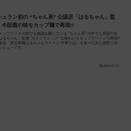
シュラン初の “ちゃん系” 公認店「はるちゃん」監
、今話題の味をカップ麺で再現!!
メンフリークの間でも物議を醸している “ちゃん系” の中でも異彩の名
はるちゃん」監修 “ネオクラシック” な味わいをカップラーメンで再現!!
食品「東京新橋はるちゃんラーメン 中華そば」を食べてみた感想と評
レビューです。
2023.07.27