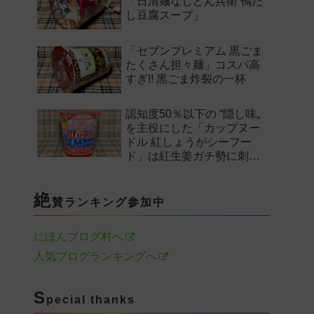
「日清麺なしどん兵衛 鴨だ
し豆腐スープ」
「セブンプレミアム 黒ごま
たくさん担々麺」コスパ高
すぎ!! 黒ごま炸裂の一杯
認知度50％以下の “隠し味„
を主役にした「カップヌー
ドル 紅しょうがシーフー
ド」は紅生姜ガチ勢に刺さ
るのか——。
絶
賛ランキング参加中
にほんブログ村へ
人気ブログランキングへ
S
pecial thanks