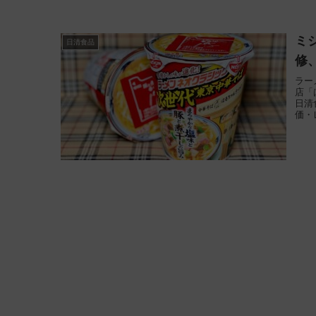
ミ
日清食品
修
ラー
店「
日清
価・