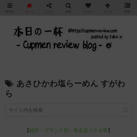
"
MENU
ホーム
シェア
検索
フォロー
トップ
情報
カップ麺の新商品をレビュー / アレンジするブログ
あさひかわ塩らーめん すがわ
ら
【
総評・ブランド別・有名店コラボ等
】