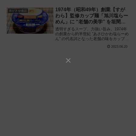
1974年（昭和49年）創業【すが
寿がきや食品
わら】監修カップ麺「旭川塩らー
めん」に “老舗の美学” を垣間見
た
透明すぎるスープ、力強い旨み。1974年
の創業から約半世紀 “あさひかわ塩らーめ
ん” の代名詞となった老舗の味をカップラ
ーメンで再現!! 寿がきや食品「全国麺め
2023.06.20
ぐり すがわら監修 旭川塩らーめん」を食
べてみた感想と評価・レビューです。