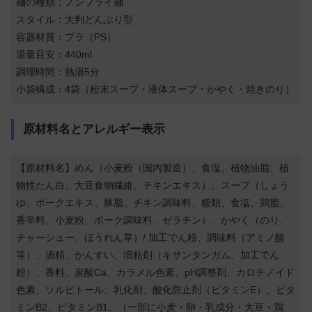
麺の種類：ノンフライ麺
スタイル：大判どんぶり型
容器材質：プラ（PS）
湯量目安：440ml
調理時間：熱湯5分
小袋構成：4袋（粉末スープ・液体スープ・かやく・焼きのり）
原材料名とアレルギー表示
【原材料名】めん（小麦粉（国内製造）、食塩、植物油脂、植
物性たん白、大豆食物繊維、チキンエキス）、スープ（しょう
ゆ、ポークエキス、豚脂、チキン調味料、糖類、食塩、鶏脂、
香辛料、小麦粉、ポーク調味料、ゼラチン）、かやく（のり、
チャーシュー、ほうれん草）/ 加工でん粉、調味料（アミノ酸
等）、酒精、かんすい、増粘剤（キサンタンガム、加工でん
粉）、香料、炭酸Ca、カラメル色素、pH調整剤、カロチノイド
色素、ソルビトール、乳化剤、酸化防止剤（ビタミンE）、ビタ
ミンB2、ビタミンB1、（一部に小麦・卵・乳成分・大豆・鶏