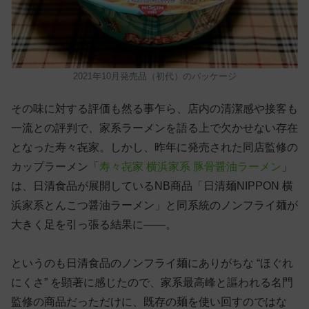
2021年10月発売品（初代）のパッケージ
その味に対する評価も然る事乍ら、店内の清潔感や接客も
一流との評判で、家系ラーメンを語る上で欠かせない存在
となった寿々㐂家。しかし、昨年に発売された同店監修の
カップラーメン「
寿々㐂家 横浜家系 豚骨醤油ラーメン
」
は、日清食品が展開しているNB商品「日清麺NIPPON 横
浜家系とんこつ醤油ラーメン」と同系統のノンフライ麺が
大きく足を引っ張る結果に——。
というのも日清食品のノンフライ麺にありがちな “ほぐれ
にくさ” を顕著に感じたので、家系最高峰と謳われる名門
監修の商品だっただけに、既存の麺を使い回すのではな