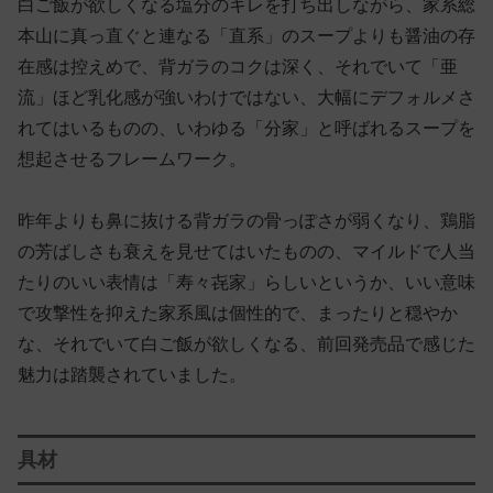
白ご飯が欲しくなる塩分のキレを打ち出しながら、家系総
本山に真っ直ぐと連なる「直系」のスープよりも醤油の存
在感は控えめで、背ガラのコクは深く、それでいて「亜
流」ほど乳化感が強いわけではない、大幅にデフォルメさ
れてはいるものの、いわゆる「分家」と呼ばれるスープを
想起させるフレームワーク。
昨年よりも鼻に抜ける背ガラの骨っぽさが弱くなり、鶏脂
の芳ばしさも衰えを見せてはいたものの、マイルドで人当
たりのいい表情は「寿々㐂家」らしいというか、いい意味
で攻撃性を抑えた家系風は個性的で、まったりと穏やか
な、それでいて白ご飯が欲しくなる、前回発売品で感じた
魅力は踏襲されていました。
具材