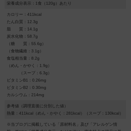
栄養成分表示：1食（120g）あたり
カロリー：411kcal
たん白質：12.3g
脂 質：14.1g
炭水化物：58.7g
（糖 質：55.6g）
（食物繊維：3.1g）
食塩相当量：8.2g
（めん・かやく：1.9g）
（スープ：6.3g）
ビタミンB1：0.26mg
ビタミンB2：0.30mg
カルシウム：214mg
参考値（調理直後に分別した値）
熱量：411kcal（めん・かやく：281kcal）（スープ：130kcal）
※当ブログに掲載している「原材料名」及び「アレルゲン情