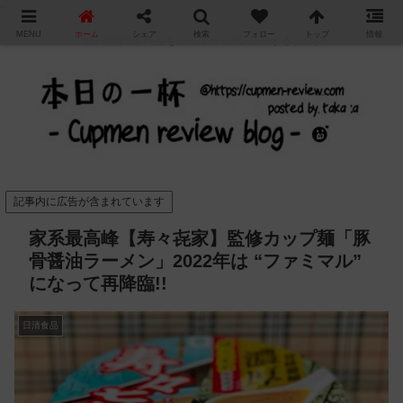
"
MENU
ホーム
シェア
検索
フォロー
トップ
情報
カップ麺の新商品をレビュー / アレンジするブログ
記事内に広告が含まれています
家系最高峰【寿々㐂家】監修カップ麺「豚
骨醤油ラーメン」2022年は “ファミマル”
になって再降臨!!
日清食品