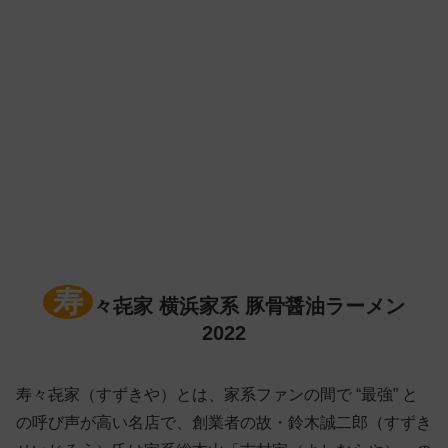
寿
々㐂家 横浜家系 豚骨醤油ラーメン
2022
寿々㐂家（すずきや）とは、家系ファンの間で “最強” と
の呼び声が高い名店で、創業者の故・鈴木誠二郎（すずき