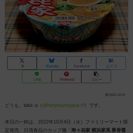
X
Bluesky
Facebook
はてブ
LINE
Pinterest
コピー
2022.10.07
どうも、taka :a（
@honjitsunoippai
）です。
本日の一杯は、2022年10月4日（火）ファミリーマート限
定発売、日清食品のカップ麺「
寿々㐂家 横浜家系 豚骨醤