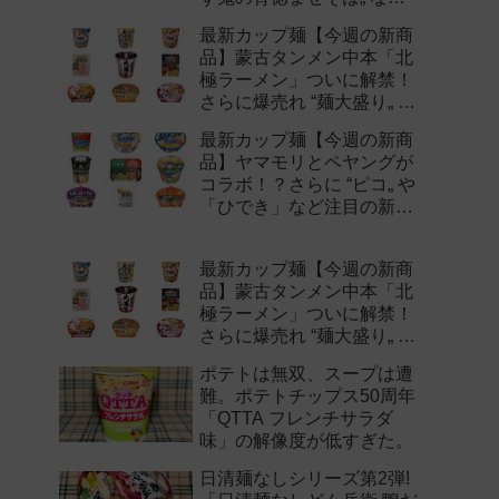
注目の新作まとめ！
最新カップ麺【今週の新商
品】蒙古タンメン中本「北
極ラーメン」ついに解禁！
さらに爆売れ “麺大盛り„ シ
リーズの新味など注目の新
最新カップ麺【今週の新商
作まとめ！
品】ヤマモリとペヤングが
コラボ！？さらに “ピコ„ や
「ひでき」など注目の新作
まとめ！
最新カップ麺【今週の新商
品】蒙古タンメン中本「北
極ラーメン」ついに解禁！
さらに爆売れ “麺大盛り„ シ
リーズの新味など注目の新
ポテトは無双、スープは遭
作まとめ！
難。ポテトチップス50周年
「QTTA フレンチサラダ
味」の解像度が低すぎた。
日清麺なしシリーズ第2弾!