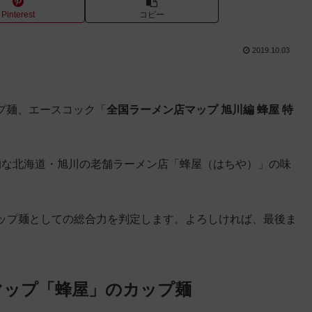
Pinterest
コピー
2019.10.03
ップ麺、エースコック「
全国ラーメン店マップ 旭川編 蜂屋 特
的な北海道・旭川の老舗ラーメン店「蜂屋（はちや）」の味
ップ麺としての総合力を判定します。よろしければ、最後ま
マップ「蜂屋」のカップ麺