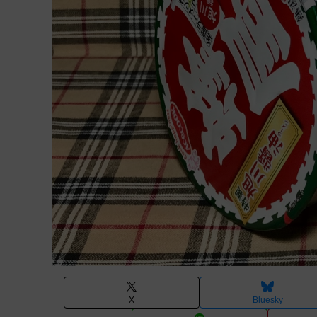
X
Bluesky