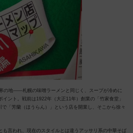
極寒の地——札幌の味噌ラーメンと同じく、スープが冷めに
イント。戦前は1922年（大正11年）創業の「竹家食堂」
旭川で「芳蘭（ほうらん）」という店を開業し、そこから徐々
とも言われ、現在のスタイルとは違うアッサリ系の中華そば