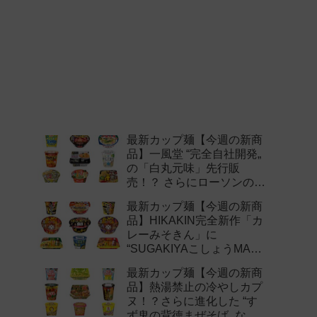
最新カップ麺【今週の新商
品】一風堂 “完全自社開発„
の「白丸元味」先行販
売！？ さらにローソンの激
辛チャレンジなどど注目の
最新カップ麺【今週の新商
新作まとめ！
品】HIKAKIN完全新作「カ
レーみそきん」に
“SUGAKIYAこしょうMAX„
など注目の新作まとめ！
最新カップ麺【今週の新商
品】熱湯禁止の冷やしカプ
ヌ！？さらに進化した “す
ず鬼の背徳まぜそば„ など