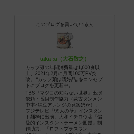
このブログを書いている人
taka :a（大石敬之）
カップ麺の年間消費量は1,000食以
上、2021年2月に月間100万PV突
破。 “カップ麺は嗜好品„ をコンセプ
トにブログを更新中。
TBS『マツコの知らない世界』出演
依頼・番組制作協力（蒙古タンメン
中本×納豆アレンジの発案ほか）、
フジテレビ『99人の壁』インスタン
ト麺枠に出演、大和イチロウ著『偏
愛的インスタントラーメン図鑑』制
作助力、「ロフトプラスワン