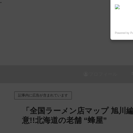
"
Powered by P
プロフィール
記事内に広告が含まれています
「全国ラーメン店マップ 旭川編
意!!北海道の老舗 “蜂屋”