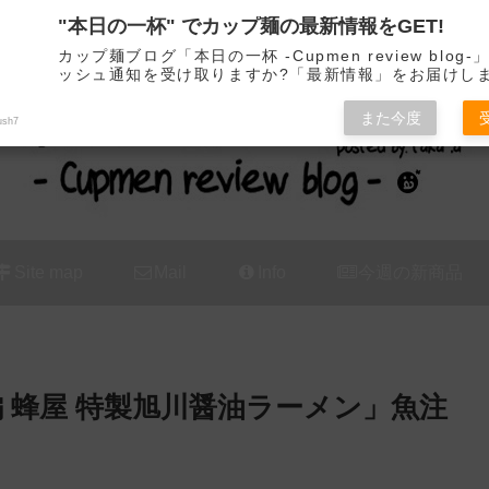
"本日の一杯" でカップ麺の最新情報をGET!
カップ麺の新商品をレビュー / アレンジするブログ
カップ麺ブログ「本日の一杯 -Cupmen review blog
ッシュ通知を受け取りますか?「最新情報」をお届けし
また今度
ush7
Site map
Mail
Info
今週の新商品
 蜂屋 特製旭川醤油ラーメン」魚注