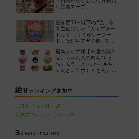
「日清麺なしどん兵衛 鴨だ
し豆腐スープ」
認知度50％以下の “隠し味„
を主役にした「カップヌー
ドル 紅しょうがシーフー
ド」は紅生姜ガチ勢に刺さ
るのか——。
最新カップ麺【今週の新商
品】ちゃん系の原点 “ちえ
ちゃんラーメン„ がマルち
ゃんとコラボ！？ さらに
「末廣家」や「鴨to葱」参
戦など注目の新作まとめ！
絶
賛ランキング参加中
にほんブログ村へ
人気ブログランキングへ
S
pecial thanks