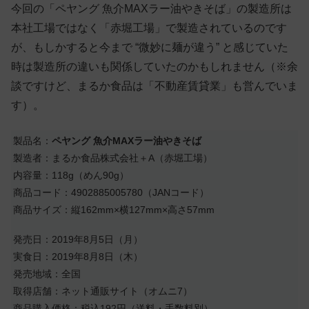
今回の「ペヤング 魚介MAXラー油やきそば」の製造所は
本社工場ではなく「赤堀工場」で製造されているのです
が、もしかすると今まで “微妙に麺が違う” と感じていた
時は製造所の違いも関係していたのかもしれません（※余
談ですけど、まるか食品は「不動産賃貸業」も営んでいま
す）。
製品名：
ペヤング 魚介MAXラー油やきそば
製造者：まるか食品株式会社＋A（赤堀工場）
内容量：118g（めん90g）
商品コード：4902885005780（JANコード）
商品サイズ：縦162mm×横127mm×高さ57mm
発売日：2019年8月5日（月）
実食日：2019年8月8日（木）
発売地域：全国
取得店舗：ネット通販サイト（オムニ7）
商品購入価格：税込192円（送料・手数料別）