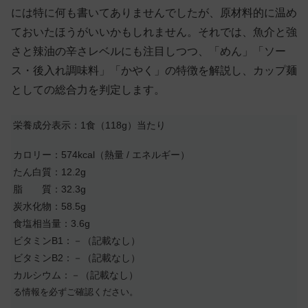
には特に何も書いてありませんでしたが、原材料的に温め
ておいたほうがいいかもしれません。それでは、魚介と強
さと辣油の辛さレベルにも注目しつつ、「めん」「ソー
ス・後入れ調味料」「かやく」の特徴を解説し、カップ麺
としての総合力を判定します。
栄養成分表示：1食（118g）当たり
カロリー：574kcal（熱量 / エネルギー）
たん白質：12.2g
脂 質：32.3g
炭水化物：58.5g
食塩相当量：3.6g
ビタミンB1：－（記載なし）
ビタミンB2：－（記載なし）
カルシウム：－（記載なし）
る情報を必ずご確認ください。