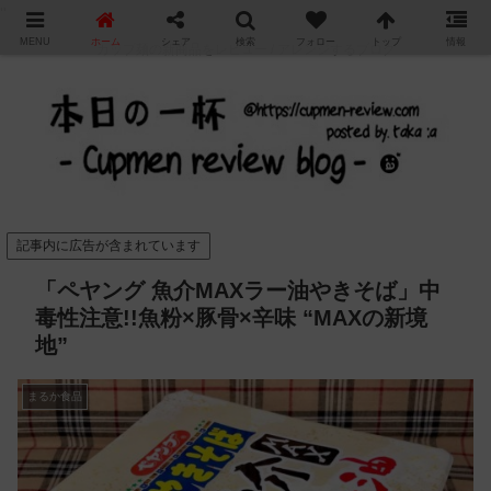
"
MENU
ホーム
シェア
検索
フォロー
トップ
情報
カップ麺の新商品をレビュー / アレンジするブログ
記事内に広告が含まれています
「ペヤング 魚介MAXラー油やきそば」中
毒性注意!!魚粉×豚骨×辛味 “MAXの新境
地”
まるか食品