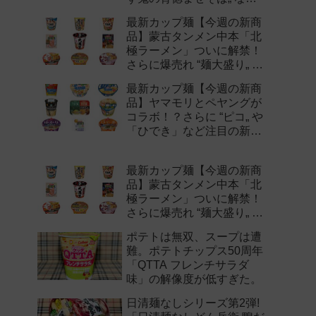
注目の新作まとめ！
最新カップ麺【今週の新商
品】蒙古タンメン中本「北
極ラーメン」ついに解禁！
さらに爆売れ “麺大盛り„ シ
リーズの新味など注目の新
最新カップ麺【今週の新商
作まとめ！
品】ヤマモリとペヤングが
コラボ！？さらに “ピコ„ や
「ひでき」など注目の新作
まとめ！
最新カップ麺【今週の新商
品】蒙古タンメン中本「北
極ラーメン」ついに解禁！
さらに爆売れ “麺大盛り„ シ
リーズの新味など注目の新
ポテトは無双、スープは遭
作まとめ！
難。ポテトチップス50周年
「QTTA フレンチサラダ
味」の解像度が低すぎた。
日清麺なしシリーズ第2弾!