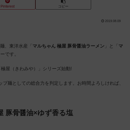
Pinterest
コピー
2019.08.09
プ麺、東洋水産「
マルちゃん 極屋 豚骨醤油ラーメン
」と「
マ
ューです。
極屋（きわみや）」シリーズ始動!
ップ麺としての総合力を判定します。お時間よろしければ、
屋 豚骨醤油×ゆず香る塩