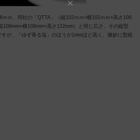
8ｍｍ、同社の「QTTA」（縦102ｍｍ×横102ｍｍ×高さ109
8mm×横108mm×高さ122mm）と同じ広さ。その縦型
のですが、「ゆず香る塩」のほうが1mmほど高く、微妙に型紙
。