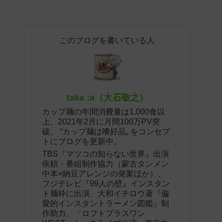
このブログを書いている人
taka :a（大石敬之）
カップ麺の年間消費量は1,000食以
上、2021年2月に月間100万PV突
破。 “カップ麺は嗜好品„ をコンセプ
トにブログを更新中。
TBS『マツコの知らない世界』出演
依頼・番組制作協力（蒙古タンメン
中本×納豆アレンジの発案ほか）、
フジテレビ『99人の壁』インスタン
ト麺枠に出演、大和イチロウ著『偏
愛的インスタントラーメン図鑑』制
作助力、「ロフトプラスワン