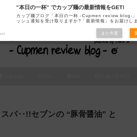
"本日の一杯" でカップ麺の最新情報をGET!
カップ麺の新商品をレビュー / アレンジするブログ
カップ麺ブログ「本日の一杯 -Cupmen review blog
ッシュ通知を受け取りますか?「最新情報」をお届けし
また今度
ush7
Site map
Mail
Info
今週の新商品
パ‥!!セブンの “豚骨醤油” と