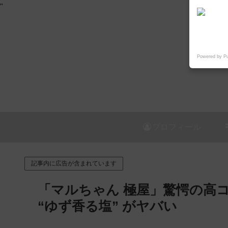
"
Powered by P
プロフィール
記事内に広告が含まれています
「マルちゃん 極屋」驚愕の高コス
“ゆず香る塩” がヤバい