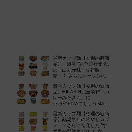
最新カップ麺【今週の新商
品】一風堂 “完全自社開発„
の「白丸元味」先行販
売！？ さらにローソンの激
辛チャレンジなどど注目の
最新カップ麺【今週の新商
新作まとめ！
品】HIKAKIN完全新作「カ
レーみそきん」に
“SUGAKIYAこしょうMAX„
など注目の新作まとめ！
最新カップ麺【今週の新商
品】熱湯禁止の冷やしカプ
ヌ！？さらに進化した “す
ず鬼の背徳まぜそば„ など