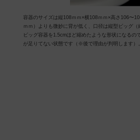
容器のサイズは縦108ｍｍ×横108ｍｍ×高さ106〜10
ｍｍ）よりも微妙に背が低く、口径は縦型ビッグ（縦10
ビッグ容器を1.5cmほど縮めたような形状になる
が足りてない状態です（※後で理由が判明します）