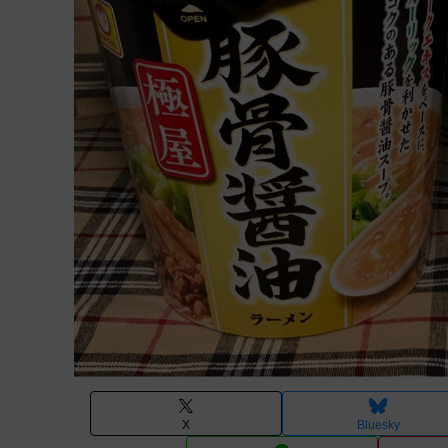
X
Bluesky