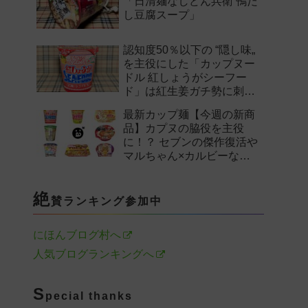
「日清麺なしどん兵衛 鴨だ
し豆腐スープ」
認知度50％以下の “隠し味„
を主役にした「カップヌー
ドル 紅しょうがシーフー
ド」は紅生姜ガチ勢に刺さ
るのか——。
最新カップ麺【今週の新商
品】カプヌの脇役を主役
に！？ セブンの傑作復活や
マルちゃん×カルビーなど
注目の新作まとめ！
絶
賛ランキング参加中
にほんブログ村へ
人気ブログランキングへ
S
pecial thanks