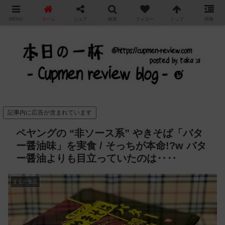
"
MENU
ホーム
シェア
検索
フォロー
トップ
情報
カップ麺の新商品をレビュー / アレンジするブログ
記事内に広告が含まれています
ペヤングの “非ソース系” やきそば「バタ
ー醤油味」を実食 / そっちが本命!?w バタ
ー醤油よりも目立っていたのは‥‥
まるか食品