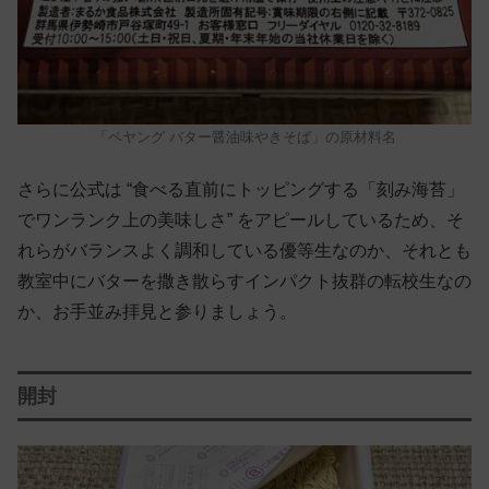
「ペヤング バター醤油味やきそば」の原材料名
さらに公式は “食べる直前にトッピングする「刻み海苔」
でワンランク上の美味しさ” をアピールしているため、そ
れらがバランスよく調和している優等生なのか、それとも
教室中にバターを撒き散らすインパクト抜群の転校生なの
か、お手並み拝見と参りましょう。
開封