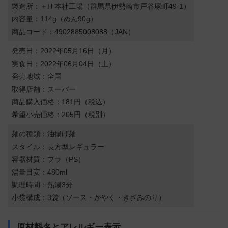
製造所：＋H 本社工場（群馬県伊勢崎市戸谷塚町49-1）
内容量：114g（めん90g）
商品コード：4902885008088（JAN）
発売日：2022年05月16日（月）
実食日：2022年06月04日（土）
発売地域：全国
取得店舗：スーパー
商品購入価格：181円（税込）
希望小売価格：205円（税別）
麺の種類：油揚げ麺
スタイル：長方型レギュラー
容器材質：プラ（PS）
湯量目安：480ml
調理時間：熱湯3分
小袋構成：3袋（ソース・かやく・きざみのり）
原材料名とアレルギー表示