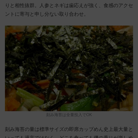
りと相性抜群。人参とネギは歯応えが強く、食感のアクセ
ントに寄与と申し分ない取り合わせ。
刻み海苔は全量投入でOK
刻み海苔の量は標準サイズの即席カップめん史上最大量と
いっても過言ではなく、どこを食べても磯の香りが楽しめ