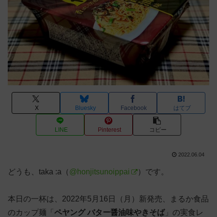
X
Bluesky
Facebook
はてブ
LINE
Pinterest
コピー
2022.06.04
どうも、taka :a（
@honjitsunoippai
）です。
本日の一杯は、2022年5月16日（月）新発売、まるか食品
のカップ麺「
ペヤング バター醤油味やきそば
」の実食レ