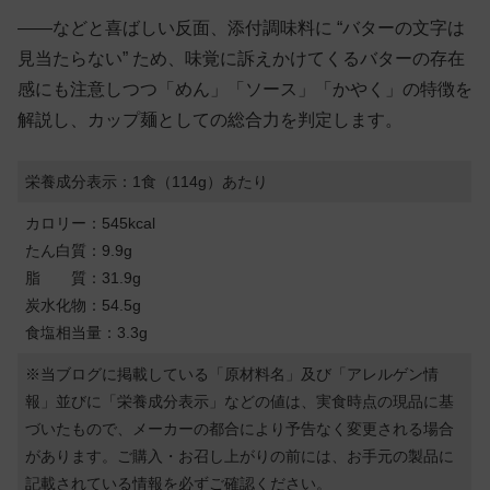
——などと喜ばしい反面、添付調味料に “バターの文字は
見当たらない” ため、味覚に訴えかけてくるバターの存在
感にも注意しつつ「めん」「ソース」「かやく」の特徴を
解説し、カップ麺としての総合力を判定します。
栄養成分表示：1食（114g）あたり
カロリー：545kcal
たん白質：9.9g
脂 質：31.9g
炭水化物：54.5g
食塩相当量：3.3g
※当ブログに掲載している「原材料名」及び「アレルゲン情
報」並びに「栄養成分表示」などの値は、実食時点の現品に基
づいたもので、メーカーの都合により予告なく変更される場合
があります。ご購入・お召し上がりの前には、お手元の製品に
記載されている情報を必ずご確認ください。