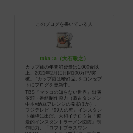
このブログを書いている人
taka :a（大石敬之）
カップ麺の年間消費量は1,000食以
上、2021年2月に月間100万PV突
破。 “カップ麺は嗜好品„ をコンセプ
トにブログを更新中。
TBS『マツコの知らない世界』出演
依頼・番組制作協力（蒙古タンメン
中本×納豆アレンジの発案ほか）、
フジテレビ『99人の壁』インスタン
ト麺枠に出演、大和イチロウ著『偏
愛的インスタントラーメン図鑑』制
作助力、「ロフトプラスワン