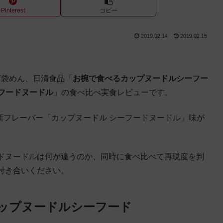
Pinterest
コピー
2019.02.14
2019.02.15
即席袋めん、日清食品「
お椀で食べるカップヌードルシーフー
フードヌードル
」の食べ比べ実食レビューです。
新フレーバー「カップヌードル シーフードヌードル」味が
ドヌードルは何が違うのか、同時に食べ比べて再現度を判
付き合いください。
ップヌードルシーフード