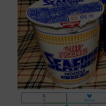
X
Bluesky