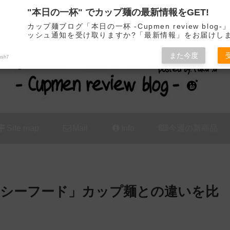
"本日の一杯" でカップ麺の最新情報をGET!
カップ麺の新商品をレビュー / アレンジするブログ
カップ麺ブログ「本日の一杯 -Cupmen review blog
ッシュ通知を受け取りますか?「最新情報」をお届けし
また今度
ush7
Site map
Mail
Info
今週の新商品
シーフード」カップ麺との違いを比