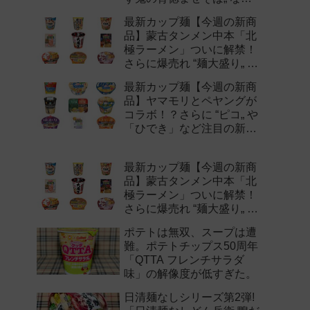
注目の新作まとめ！
最新カップ麺【今週の新商
品】蒙古タンメン中本「北
極ラーメン」ついに解禁！
さらに爆売れ “麺大盛り„ シ
リーズの新味など注目の新
最新カップ麺【今週の新商
作まとめ！
品】ヤマモリとペヤングが
コラボ！？さらに “ピコ„ や
「ひでき」など注目の新作
まとめ！
最新カップ麺【今週の新商
品】蒙古タンメン中本「北
極ラーメン」ついに解禁！
さらに爆売れ “麺大盛り„ シ
リーズの新味など注目の新
ポテトは無双、スープは遭
作まとめ！
難。ポテトチップス50周年
「QTTA フレンチサラダ
味」の解像度が低すぎた。
日清麺なしシリーズ第2弾!