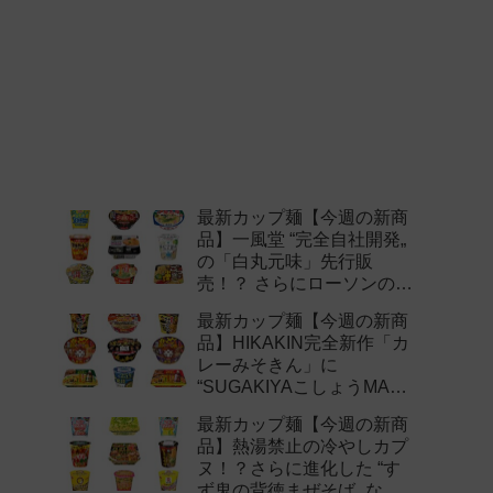
最新カップ麺【今週の新商
品】一風堂 “完全自社開発„
の「白丸元味」先行販
売！？ さらにローソンの激
辛チャレンジなどど注目の
最新カップ麺【今週の新商
新作まとめ！
品】HIKAKIN完全新作「カ
レーみそきん」に
“SUGAKIYAこしょうMAX„
など注目の新作まとめ！
最新カップ麺【今週の新商
品】熱湯禁止の冷やしカプ
ヌ！？さらに進化した “す
ず鬼の背徳まぜそば„ など