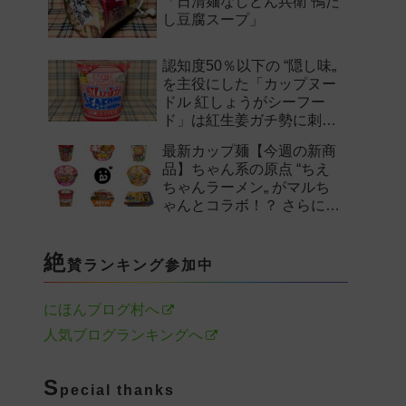
「日清麺なしどん兵衛 鴨だ
し豆腐スープ」
認知度50％以下の “隠し味„
を主役にした「カップヌー
ドル 紅しょうがシーフー
ド」は紅生姜ガチ勢に刺さ
るのか——。
最新カップ麺【今週の新商
品】ちゃん系の原点 “ちえ
ちゃんラーメン„ がマルち
ゃんとコラボ！？ さらに
「末廣家」や「鴨to葱」参
戦など注目の新作まとめ！
絶
賛ランキング参加中
にほんブログ村へ
人気ブログランキングへ
S
pecial thanks