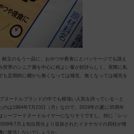
で、献立のもう一品に、おやつや夜食にとパッケージでも誂え
み世帯のシニア層を中心に程よい量が好評らしく、実際に私
でも定期的に棚から無くなっては補充、無くなっては補充を
ップヌードルブランドの中でも根強い人気を誇っている‥と
1984年7月23日（月）なので、2019年の夏に35周年
はシーフードヌードルイヤーになりそうですし、特に「レッ
009年7月上旬出荷分より追加されたイタヤガイの貝柱が懐
を機に復活しないでしょうか。