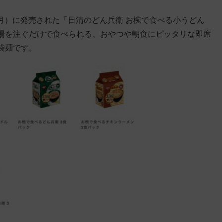
（月）に発売された「日清のどん兵衛 お椀で食べる小うどん
湯を注ぐだけで食べられる、おやつや朝食にピッタリな即席
袋麺です。