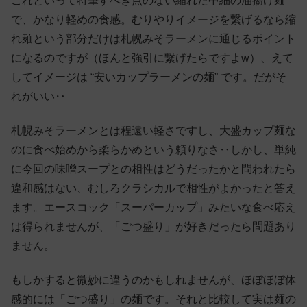
これといって特筆すべき点のない縮れた中細の油揚げ麺
で、かなり軽めの食感。むりやりイメージを繋げるなら縮
れ麺という部分だけは札幌みそラーメンに通じるポイント
になるのですが（ほんと強引に繋げたらですよw）、えて
してイメージは “安いカップラーメンの麺” です。だがそ
れがいい‥
札幌みそラーメンとは程遠い軽さですし、大盛カップ麺な
のに食べ始めから柔らかめという頼りなさ‥しかし、単純
に今回の味噌スープとの相性はどうだったかと問われたら
違和感はない、むしろクラシカルで相性がよかったと答え
ます。エースコック「スーパーカップ」みたいな食べ応え
は得られませんが、「ごつ盛り」が好きだったら問題あり
ません。
もしかすると微妙に違うのかもしれませんが、ほぼほぼ体
感的には「ごつ盛り」の麺です。それと比較して実は麺の