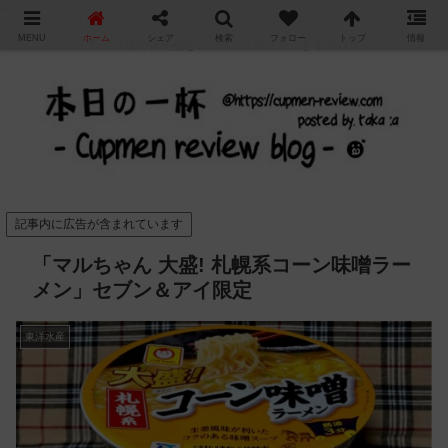
"
MENU
ホーム
シェア
検索
フォロー
トップ
情報
カップ麺の新商品をレビュー / アレンジするブログ
記事内に広告が含まれています
「マルちゃん 大盛! 札幌系コーン味噌ラー
メン」セブン＆アイ限定
東洋水産