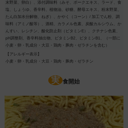
末野菜、卵白）、添付調味料（みそ、ポークエキス、ラード、食
塩、しょうゆ、香辛料、植物油、砂糖、酵母エキス、粉末野菜、
たん白加水分解物、ねぎ）、かやく（コーン）/ 加工でん粉、調
味料（アミノ酸等）、酒精、カラメル色素、炭酸カルシウム、か
んすい、レシチン、酸化防止剤（ビタミンE）、クチナシ色素、
pH調整剤、香辛料抽出物、ビタミンB2、ビタミンB1、（一部に
小麦・卵・乳成分・大豆・鶏肉・豚肉・ゼラチンを含む）
【アレルギー表示】
小麦・卵・乳成分・大豆・鶏肉・豚肉・ゼラチン
実
食開始