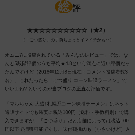
総
評
★★☆☆☆☆☆☆☆☆（★2）
（「ごつ盛り」の手前ちょっとイマイチかも‥）
オムニ7に投稿されている「みんなのレビュー」では、な
んと5段階評価のうち平均★4.8という満点に近い評価だっ
たんですけど（2018年12月8日現在：コメント投稿者数3
名）、これだったら「ごつ盛り コーン味噌ラーメン」で
いいよね? というのが当ブログの正直な評価です。
「マルちゃん 大盛! 札幌系コーン味噌ラーメン」はネット
通販サイトでも確実に税込100円（送料・手数料別）で購
入できますが、「ごつ盛り」だと店舗によっては税込100
円以下で捕獲可能ですし、味付鶏挽肉も（小さいけど）入