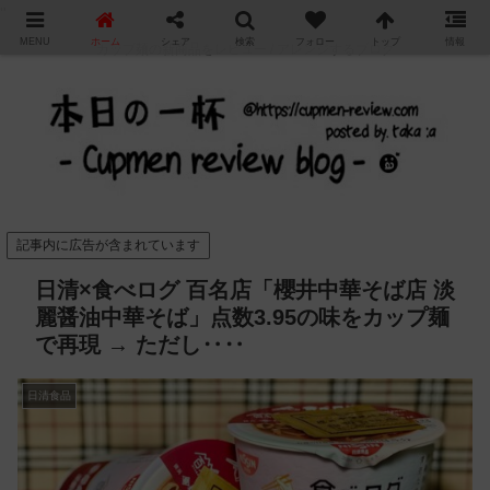
"
MENU
ホーム
シェア
検索
フォロー
トップ
情報
カップ麺の新商品をレビュー / アレンジするブログ
記事内に広告が含まれています
日清×食べログ 百名店「櫻井中華そば店 淡
麗醤油中華そば」点数3.95の味をカップ麺
で再現 → ただし‥‥
日清食品