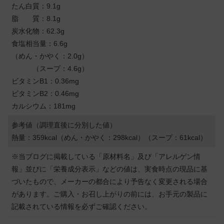
たん白質：9.1g
脂 質：8.1g
炭水化物：62.3g
食塩相当量：6.6g
（めん・かやく：2.0g）
（スープ：4.6g）
ビタミンB1：0.36mg
ビタミンB2：0.46mg
カルシウム：181mg
参考値（調理直後に分別した値）
熱量：359kcal（めん・かやく：298kcal）（スープ：61kcal）
※当ブログに掲載している「原材料名」及び「アレルゲン情
報」並びに「栄養成分表示」などの値は、実食時点の現品に基
づいたもので、メーカーの都合により予告なく変更される場合
があります。ご購入・お召し上がりの前には、お手元の製品に
記載されている情報を必ずご確認ください。