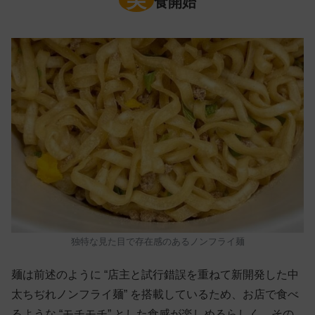
食開始
独特な見た目で存在感のあるノンフライ麺
麺は前述のように “店主と試行錯誤を重ねて新開発した中
太ちぢれノンフライ麺” を搭載しているため、お店で食べ
るような “モチモチ” とした食感が楽しめるらしく、その