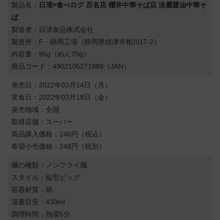
製品名：
日清×食べログ 百名店 櫻井中華そば店 淡麗醤油中華そ
ば
製造者：日清食品株式会社
製造所：F・静岡工場（静岡県焼津市相川17-2）
内容量：95g（めん70g）
商品コード：4902105271889（JAN）
発売日：2022年03月14日（月）
実食日：2022年03月18日（金）
発売地域：全国
取得店舗：スーパー
商品購入価格：246円（税込）
希望小売価格：248円（税別）
麺の種類：ノンフライ麺
スタイル：縦型ビッグ
容器材質：紙
湯量目安：430ml
調理時間：熱湯5分