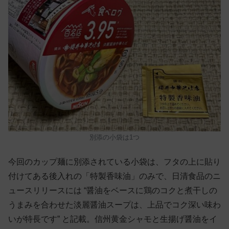
別添の小袋は1つ
今回のカップ麺に別添されている小袋は、フタの上に貼り
付けてある後入れの「特製香味油」のみで、日清食品のニ
ュースリリースには “醤油をベースに鶏のコクと煮干しの
うまみを合わせた淡麗醤油スープは、上品でコク深い味わ
いが特長です” と記載。信州黄金シャモと生揚げ醤油をイ