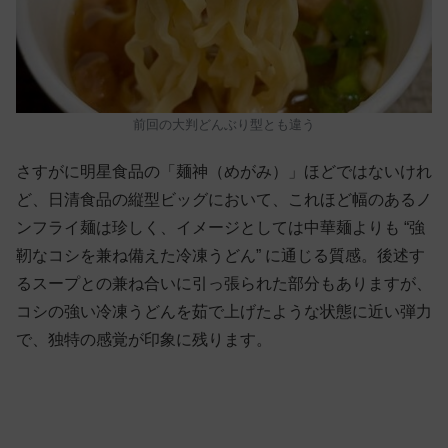
前回の大判どんぶり型とも違う
さすがに明星食品の「麺神（めがみ）」ほどではないけれ
ど、日清食品の縦型ビッグにおいて、これほど幅のあるノ
ンフライ麺は珍しく、イメージとしては中華麺よりも “強
靭なコシを兼ね備えた冷凍うどん” に通じる質感。後述す
るスープとの兼ね合いに引っ張られた部分もありますが、
コシの強い冷凍うどんを茹で上げたような状態に近い弾力
で、独特の感覚が印象に残ります。