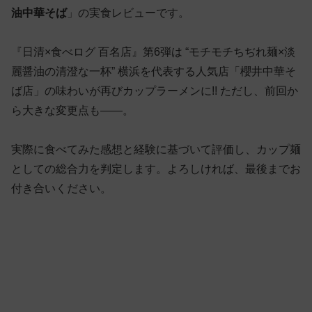
油中華そば
」の実食レビューです。
『日清×食べログ 百名店』第6弾は “モチモチちぢれ麺×淡
麗醤油の清澄な一杯” 横浜を代表する人気店「櫻井中華そ
ば店」の味わいが再びカップラーメンに!! ただし、前回か
ら大きな変更点も——。
実際に食べてみた感想と経験に基づいて評価し、カップ麺
としての総合力を判定します。よろしければ、最後までお
付き合いください。