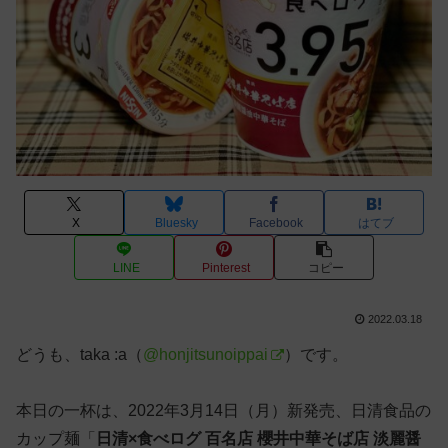
X
Bluesky
Facebook
はてブ
LINE
Pinterest
コピー
2022.03.18
どうも、taka :a（
@honjitsunoippai
）です。
本日の一杯は、2022年3月14日（月）新発売、日清食品の
カップ麺「
日清×食べログ 百名店 櫻井中華そば店 淡麗醤