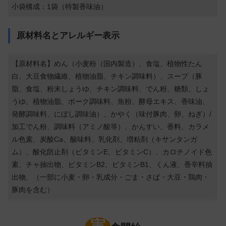
小袋構成：1袋（特製香味油）
原材料名とアレルギー表示
【原材料名】めん（小麦粉（国内製造）、食塩、植物性たん
白、大豆食物繊維、植物油脂、チキン調味料）、スープ（豚
脂、食塩、粉末しょうゆ、チキン調味料、でん粉、糖類、しょ
うゆ、植物油脂、ポーク調味料、魚粉、酵母エキス、香味油、
発酵調味料、にぼし調味油）、かやく（味付豚肉、卵、ねぎ）/
加工でん粉、調味料（アミノ酸等）、かんすい、香料、カラメ
ル色素、炭酸Ca、酸味料、乳化剤、増粘剤（キサンタンガ
ム）、酸化防止剤（ビタミンE、ビタミンC）、カロチノイド色
素、チャ抽出物、ビタミンB2、ビタミンB1、くん液、香辛料抽
出物、（一部に小麦・卵・乳成分・ごま・さば・大豆・鶏肉・
豚肉を含む）
実