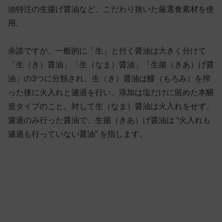
油特注の生揚げ醤油など、こだわり抜いた厳選食素材を使
用。
余談ですが、一般的に「生」と付く醤油は大きく分けて
「生（き）醤油」「生（なま）醤油」「生揚（きあ）げ醤
油」の3つに分類され、生（き）醤油は醪（もろみ）を搾
った後に火入れと濾過を行い、添加は塩だけに留めた本醸
造タイプのこと。対して生（なま）醤油は火入れをせず、
濾過のみ行った醤油で、生揚（きあ）げ醤油は “火入れも
濾過も行っていない醤油” を指します。