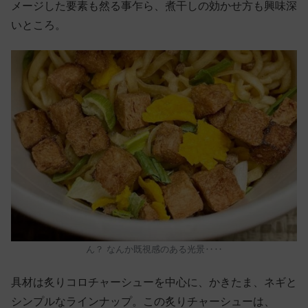
メージした要素も然る事乍ら、煮干しの効かせ方も興味深
いところ。
ん？ なんか既視感のある光景‥‥
具材は炙りコロチャーシューを中心に、かきたま、ネギと
シンプルなラインナップ。この炙りチャーシューは、