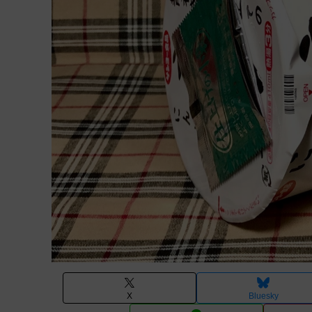
X
Bluesky