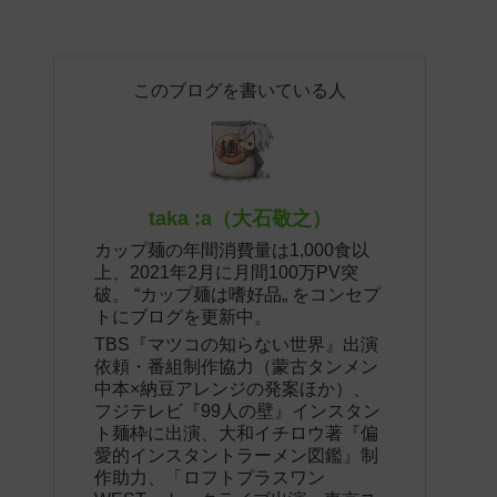
このブログを書いている人
taka :a（大石敬之）
カップ麺の年間消費量は1,000食以
上、2021年2月に月間100万PV突
破。 “カップ麺は嗜好品„ をコンセプ
トにブログを更新中。
TBS『マツコの知らない世界』出演
依頼・番組制作協力（蒙古タンメン
中本×納豆アレンジの発案ほか）、
フジテレビ『99人の壁』インスタン
ト麺枠に出演、大和イチロウ著『偏
愛的インスタントラーメン図鑑』制
作助力、「ロフトプラスワン