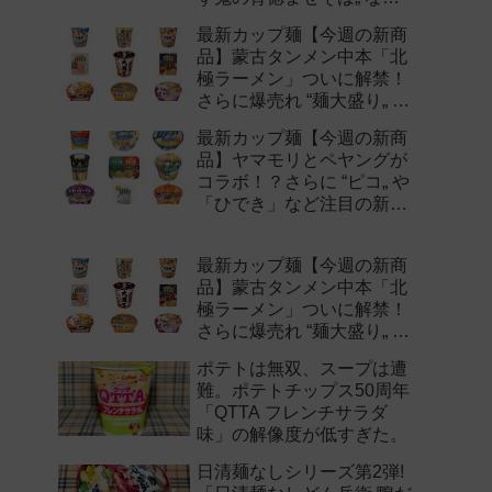
注目の新作まとめ！
最新カップ麺【今週の新商
品】蒙古タンメン中本「北
極ラーメン」ついに解禁！
さらに爆売れ “麺大盛り„ シ
リーズの新味など注目の新
最新カップ麺【今週の新商
作まとめ！
品】ヤマモリとペヤングが
コラボ！？さらに “ピコ„ や
「ひでき」など注目の新作
まとめ！
最新カップ麺【今週の新商
品】蒙古タンメン中本「北
極ラーメン」ついに解禁！
さらに爆売れ “麺大盛り„ シ
リーズの新味など注目の新
ポテトは無双、スープは遭
作まとめ！
難。ポテトチップス50周年
「QTTA フレンチサラダ
味」の解像度が低すぎた。
日清麺なしシリーズ第2弾!