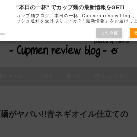
"本日の一杯" でカップ麺の最新情報をGET!
カップ麺の新商品をレビュー / アレンジするブログ
カップ麺ブログ「本日の一杯 -Cupmen review blog
ッシュ通知を受け取りますか?「最新情報」をお届けし
また今度
ush7
Site map
Mail
Info
今週の新商品
麺がヤバい!!青ネギオイル仕立ての