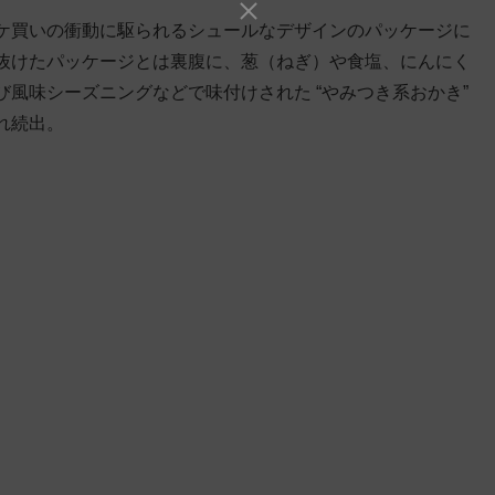
ケ買いの衝動に駆られるシュールなデザインのパッケージに
抜けたパッケージとは裏腹に、葱（ねぎ）や食塩、にんにく
風味シーズニングなどで味付けされた “やみつき系おかき”
れ続出。