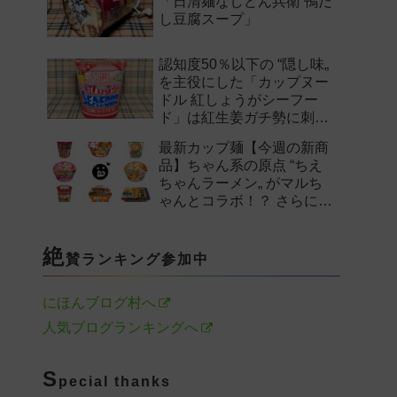
「日清麺なしどん兵衛 鴨だ
し豆腐スープ」
認知度50％以下の “隠し味„
を主役にした「カップヌー
ドル 紅しょうがシーフー
ド」は紅生姜ガチ勢に刺さ
るのか——。
最新カップ麺【今週の新商
品】ちゃん系の原点 “ちえ
ちゃんラーメン„ がマルち
ゃんとコラボ！？ さらに
「末廣家」や「鴨to葱」参
戦など注目の新作まとめ！
絶
賛ランキング参加中
にほんブログ村へ
人気ブログランキングへ
S
pecial thanks