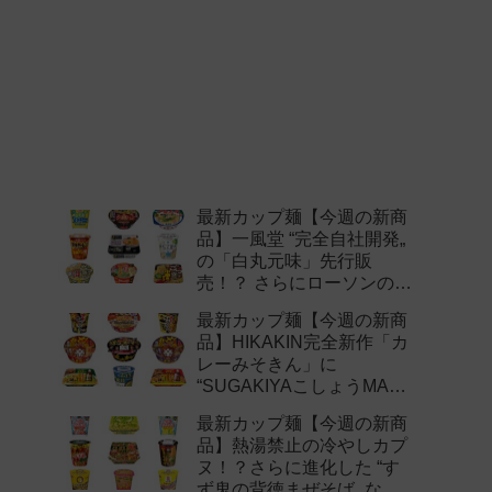
最新カップ麺【今週の新商
品】一風堂 “完全自社開発„
の「白丸元味」先行販
売！？ さらにローソンの激
辛チャレンジなどど注目の
最新カップ麺【今週の新商
新作まとめ！
品】HIKAKIN完全新作「カ
レーみそきん」に
“SUGAKIYAこしょうMAX„
など注目の新作まとめ！
最新カップ麺【今週の新商
品】熱湯禁止の冷やしカプ
ヌ！？さらに進化した “す
ず鬼の背徳まぜそば„ など