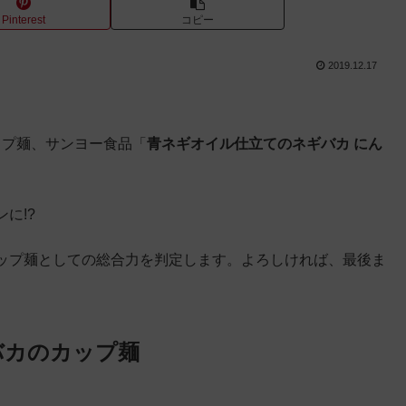
Pinterest
コピー
2019.12.17
カップ麺、サンヨー食品「
青ネギオイル仕立てのネギバカ にん
に!?
ップ麺としての総合力を判定します。よろしければ、最後ま
バカのカップ麺