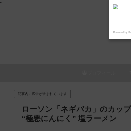
"
Powered by P
プロフィール
記事内に広告が含まれています
ローソン「ネギバカ」のカップ
“極悪にんにく” 塩ラーメン