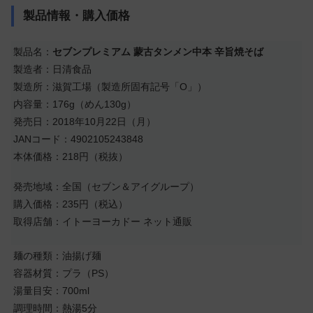
製品情報・購入価格
製品名：
セブンプレミアム 蒙古タンメン中本 辛旨焼そば
製造者：日清食品
製造所：滋賀工場（製造所固有記号「O」）
内容量：176g（めん130g）
発売日：2018年10月22日（月）
JANコード：4902105243848
本体価格：218円（税抜）
発売地域：全国（セブン＆アイグループ）
購入価格：235円（税込）
取得店舗：イトーヨーカドー ネット通販
麺の種類：油揚げ麺
容器材質：プラ（PS）
湯量目安：700ml
調理時間：熱湯5分