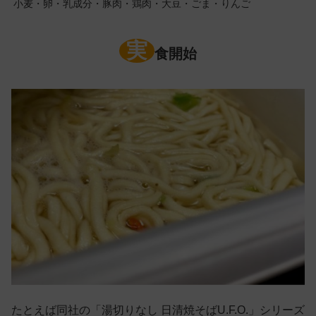
小麦・卵・乳成分・豚肉・鶏肉・大豆・ごま・りんご
実
食開始
たとえば同社の「湯切りなし 日清焼そばU.F.O.」シリーズ