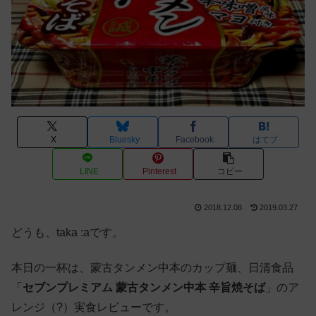
X
Bluesky
Facebook
はてブ
LINE
Pinterest
コピー
2018.12.08
2019.03.27
どうも、taka :aです。
本日の一杯は、蒙古タンメン中本のカップ麺、日清食品
「
セブンプレミアム 蒙古タンメン中本 辛旨焼そば
」のア
レンジ（?）実食レビューです。