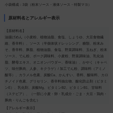
小袋構成：3袋（粉末ソース・液体ソース・特製マヨ）
原材料名とアレルギー表示
【原材料名】
油揚げめん（小麦粉、植物油脂、食塩、しょうゆ、大豆食物繊
維、香辛料）、ソース（半個体状ドレッシング、糖類、粉末み
そ、香辛料、豚脂、植物油脂、食塩、野菜調味料、玉ねぎ、粉末
ソース、でん粉、ポーク調味料、小麦粉、野菜調味油、乳化油
脂、酵母エキス、オニオンパウダー、香味油）、かやく（キャベ
ツ、味付豚肉、人参、キクラゲ）/ 加工でん粉、調味料（アミノ
酸等）、カラメル色素、炭酸Ca、かんすい、香料、酸味料、カロ
チノイド色素、グリセリン、香辛料抽出物、酸化防止剤（ビタミ
ンE）、乳化剤、炭酸Mg、ビタミンB2、ビタミンB1、甘味料
（ステビア）、（一部に小麦・卵・乳成分・ごま・大豆・鶏肉・
豚肉・りんごを含む）
【アレルギー表示】