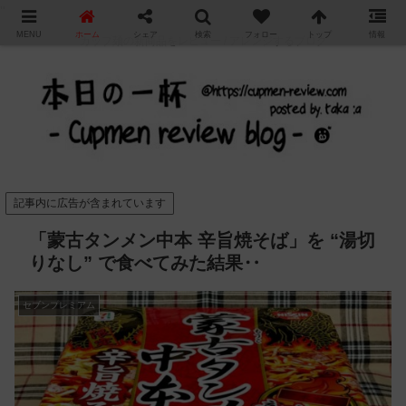
"
MENU
ホーム
シェア
検索
フォロー
トップ
情報
カップ麺の新商品をレビュー / アレンジするブログ
記事内に広告が含まれています
「蒙古タンメン中本 辛旨焼そば」を “湯切
りなし” で食べてみた結果‥
セブンプレミアム