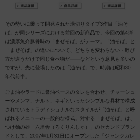
その勢いに乗って開発された湯切りタイプ3作目「油そ
ば」が同シリーズにおける前回の新商品で、今回の第4弾
は濃厚魚介豚骨味の「まぜそば」がテーマ。「油そば」と
「まぜそば」の違いについて、どちらも変わらない・呼び
方が違うだけで同じ食べ物だ——などという意見も多いの
ですが、先に登場したのは「油そば」で、時期は昭和30
年代前半。
ごま油やラードに醤油ベースのタレを合わせ、チャーシュ
ーやメンマ、ナルト、ネギといったシンプルな具材で構成
されているトラディショナルなスタイルが「油そば」と呼
ばれるメニューの一般的な様式。対する「まぜそば」は、
つけ麺の雄「六厘舎（ろくりんしゃ）」のセカンドブラン
ドとして、2007年1月31日にオープンした「ジャンクガレ