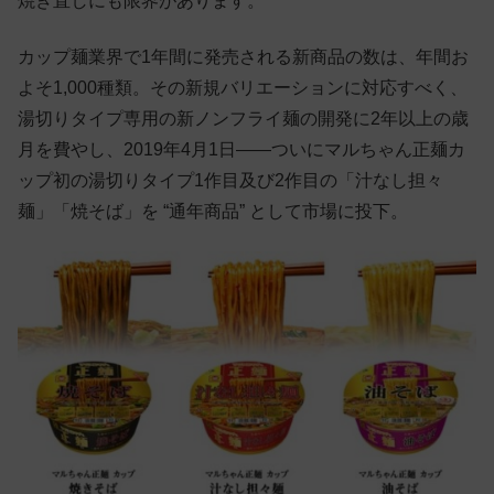
焼き直しにも限界があります。
カップ麺業界で1年間に発売される新商品の数は、年間お
よそ1,000種類。その新規バリエーションに対応すべく、
湯切りタイプ専用の新ノンフライ麺の開発に2年以上の歳
月を費やし、2019年4月1日——ついにマルちゃん正麺カ
ップ初の湯切りタイプ1作目及び2作目の「汁なし担々
麺」「焼そば」を “通年商品” として市場に投下。