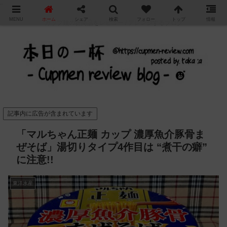
"
MENU
ホーム
シェア
検索
フォロー
トップ
情報
カップ麺の新商品をレビュー / アレンジするブログ
記事内に広告が含まれています
「マルちゃん正麺 カップ 濃厚魚介豚骨ま
ぜそば」湯切りタイプ4作目は “煮干の癖”
に注意!!
東洋水産