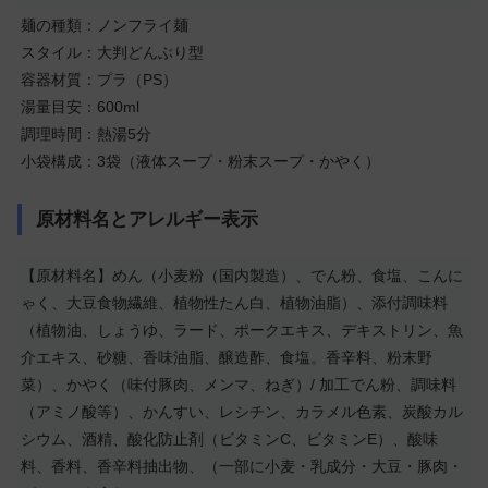
麺の種類：ノンフライ麺
スタイル：大判どんぶり型
容器材質：プラ（PS）
湯量目安：600ml
調理時間：熱湯5分
小袋構成：3袋（液体スープ・粉末スープ・かやく）
原材料名とアレルギー表示
【原材料名】めん（小麦粉（国内製造）、でん粉、食塩、こんに
ゃく、大豆食物繊維、植物性たん白、植物油脂）、添付調味料
（植物油、しょうゆ、ラード、ポークエキス、デキストリン、魚
介エキス、砂糖、香味油脂、醸造酢、食塩。香辛料、粉末野
菜）、かやく（味付豚肉、メンマ、ねぎ）/ 加工でん粉、調味料
（アミノ酸等）、かんすい、レシチン、カラメル色素、炭酸カル
シウム、酒精、酸化防止剤（ビタミンC、ビタミンE）、酸味
料、香料、香辛料抽出物、（一部に小麦・乳成分・大豆・豚肉・