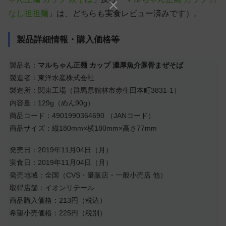
なし担担麺
」は、どちらも実食レビュー済みです）。
製品詳細情報・購入価格等
製品名：
マルちゃん正麺 カップ 濃厚魚介豚骨まぜそば
製造者：東洋水産株式会社
製造所：関東工場（群馬県館林市赤生田本町3831-1）
内容量：129g（めん90g）
商品コード：4901990364690 （JANコード）
商品サイズ：縦180mm×横180mm×高さ77mm
発売日：2019年11月04日（月）
実食日：2019年11月04日（月）
発売地域：全国（CVS・量販店・一般小売店 他）
取得店舗：イオンリテール
商品購入価格：213円（税込）
希望小売価格：225円（税別）