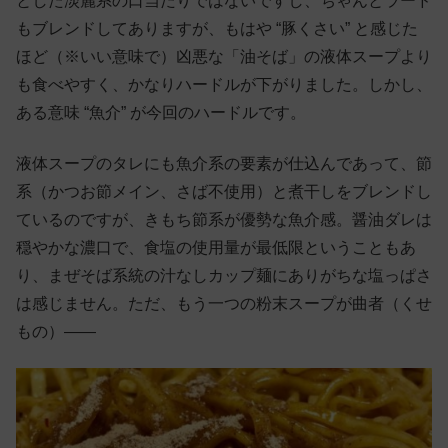
とした淡麗系の口当たりではないですし、ちゃんとラード
もブレンドしてありますが、もはや “豚くさい” と感じた
ほど（※いい意味で）凶悪な「油そば」の液体スープより
も食べやすく、かなりハードルが下がりました。しかし、
ある意味 “魚介” が今回のハードルです。
液体スープのタレにも魚介系の要素が仕込んであって、節
系（かつお節メイン、さば不使用）と煮干しをブレンドし
ているのですが、きもち節系が優勢な魚介感。醤油ダレは
穏やかな濃口で、食塩の使用量が最低限ということもあ
り、まぜそば系統の汁なしカップ麺にありがちな塩っぱさ
は感じません。ただ、もう一つの粉末スープが曲者（くせ
もの）——