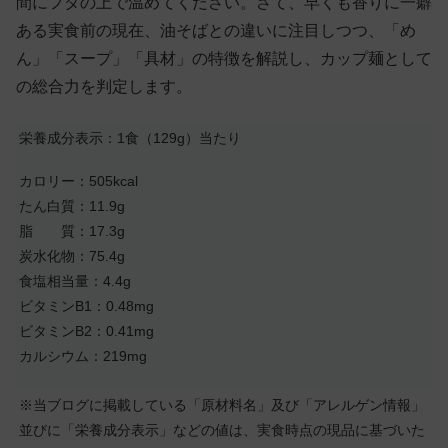
間にフタの上で温めてください。さて、早くも香りに一癖
ある実食前の現在、油そばとの違いに注目しつつ、「め
ん」「スープ」「具材」の特徴を解説し、カップ麺として
の総合力を判定します。
栄養成分表示：1食（129g）当たり
カロリー：505kcal
たん白質：11.9g
脂 質：17.3g
炭水化物：75.4g
食塩相当量：4.4g
ビタミンB1：0.48mg
ビタミンB2：0.41mg
カルシウム：219mg
※当ブログに掲載している「原材料名」及び「アレルゲン情報」
並びに「栄養成分表示」などの値は、実食時点の現品に基づいた