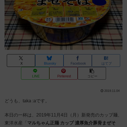
X
Bluesky
Facebook
はてブ
LINE
Pinterest
コピー
2019.11.04
どうも、taka :aです。
本日の一杯は、2019年11月4日（月）新発売のカップ麺、
東洋水産「
マルちゃん正麺 カップ 濃厚魚介豚骨まぜそ