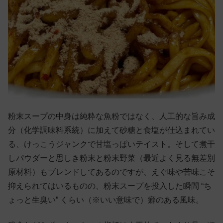
粉末スープの中身は純粋な魚粉ではなく、人工的な旨み成
分（化学調味料系統）に加えて砂糖と食塩が仕込まれてい
る、けっこうジャンクで甘塩っぱいテイスト。そして煮干
しパウダーと思しき粉末と粉末野菜（最近よく見る無差別
原材料）もブレンドしてあるのですが、えぐ味や苦味こそ
抑えられてはいるものの、粉末スープを投入した瞬間 “ち
ょっと生臭い” くらい（※いい意味で）癖のある風味。