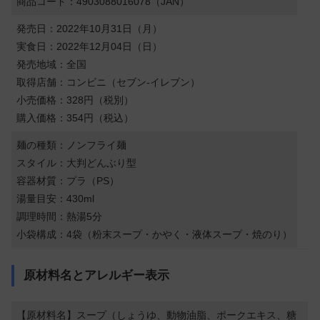
商品コード：4903088016078（JAN）
発売日：2022年10月31日（月）
実食日：2022年12月04日（日）
発売地域：全国
取得店舗：コンビニ（セブン-イレブン）
小売価格：328円（税別）
購入価格：354円（税込）
麺の種類：ノンフライ麺
スタイル：大判どんぶり型
容器材質：プラ（PS）
湯量目安：430ml
調理時間：熱湯5分
小袋構成：4袋（粉末スープ・かやく・液体スープ・焼のり）
原材料名とアレルギー表示
【原材料名】スープ（しょうゆ、動物油脂、ポークエキス、糖