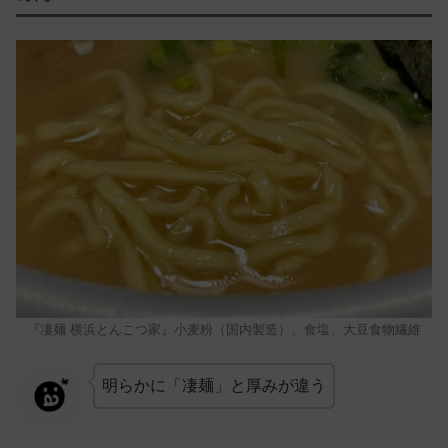
『凄麺 横浜とんこつ家』小麦粉（国内製造）、食塩、大豆食物繊維
明らかに「凄麺」と厚みが違う