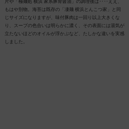
片や「極麺処 横浜 家系豚骨醤油」の調理後は‥‥ええ、
もはや別物。海苔は既存の「凄麺 横浜とんこつ家」と同
じサイズになりますが、味付豚肉は一回り以上大きくな
り、スープの色合いは明らかに濃く、その表面には湯気が
立たないほどのオイルが浮かぶなど、たしかな違いを実感
しました。