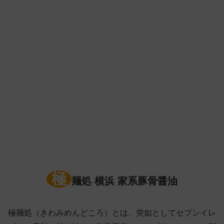
極
麺処 横浜 家系豚骨醤油
極麺処（きわみめんどころ）とは、突如としてセブンイレ