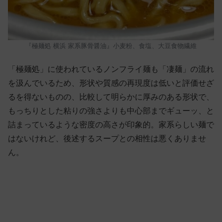
『極麺処 横浜 家系豚骨醤油』小麦粉、食塩、大豆食物繊維
「極麺処」に使われているノンフライ麺も「凄麺」の流れ
を汲んでいるため、形状や質感の再現度は低いと評価せざ
るを得ないものの、比較して明らかに厚みのある形状で、
もっちりとした粘りの強さよりも中心部までギューッ、と
詰まっているような密度の高さが印象的。家系らしい麺で
はないけれど、後述するスープとの相性は悪くありませ
ん。