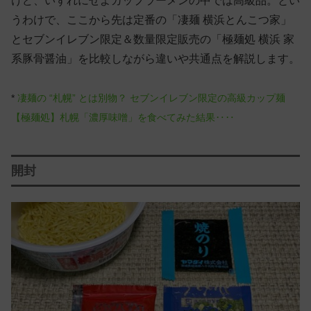
けど、いずれにせよカップラーメンの中では高級品。とい
うわけで、ここから先は定番の「凄麺 横浜とんこつ家」
とセブンイレブン限定＆数量限定販売の「極麺処 横浜 家
系豚骨醤油」を比較しながら違いや共通点を解説します。
*
凄麺の “札幌” とは別物？ セブンイレブン限定の高級カップ麺
【極麺処】札幌「濃厚味噌」を食べてみた結果‥‥
開封