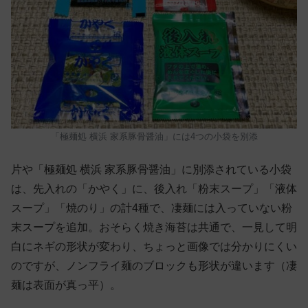
「極麺処 横浜 家系豚骨醤油」には4つの小袋を別添
片や「極麺処 横浜 家系豚骨醤油」に別添されている小袋
は、先入れの「かやく」に、後入れ「粉末スープ」「液体
スープ」「焼のり」の計4種で、凄麺には入っていない粉
末スープを追加。おそらく焼き海苔は共通で、一見して明
白にネギの形状が変わり、ちょっと画像では分かりにくい
のですが、ノンフライ麺のブロックも形状が違います（凄
麺は表面が真っ平）。