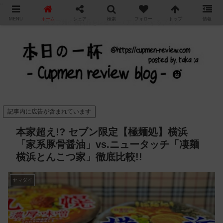
"
MENU
ホーム
シェア
検索
フォロー
トップ
情報
カップ麺の新商品をレビュー / アレンジするブログ
記事内に広告が含まれています
本家超え!? セブン限定【極麺処】横浜
「家系豚骨醤油」vs.ニュータッチ「凄麺
横浜とんこつ家」徹底比較!!
ヤマダイ