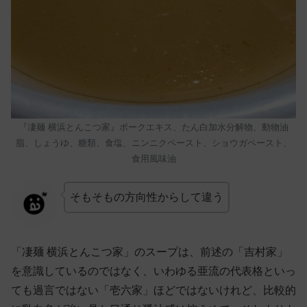
『凄麺 横浜とんこつ家』ポークエキス、たん白加水分解物、動物油
脂、しょうゆ、糖類、食塩、ニンニクペースト、ショウガペースト、
食用風味油
そもそもの方向性からして違う
「凄麺 横浜とんこつ家」のスープは、前述の「吉村家」
を意識しているのではなく、いわゆる亜流の代表格といっ
ても過言ではない「壱六家」ほどではないけれど、比較的