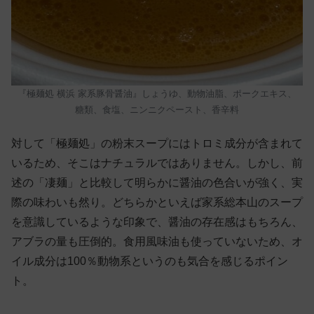
『極麺処 横浜 家系豚骨醤油』しょうゆ、動物油脂、ポークエキス、
糖類、食塩、ニンニクペースト、香辛料
対して「極麺処」の粉末スープにはトロミ成分が含まれて
いるため、そこはナチュラルではありません。しかし、前
述の「凄麺」と比較して明らかに醤油の色合いが強く、実
際の味わいも然り。どちらかといえば家系総本山のスープ
を意識しているような印象で、醤油の存在感はもちろん、
アブラの量も圧倒的。食用風味油も使っていないため、オ
イル成分は100％動物系というのも気合を感じるポイン
ト。