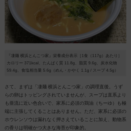
『凄麺 横浜とんこつ家』栄養成分表示［1食（117g）あたり］
カロリー 371kcal、たんぱく質 11.8g、脂質 9.6g、炭水化物
59.4g、食塩相当量 5.6g（めん・かやく 1.1g / スープ 4.5g）
さて、まずは「凄麺 横浜とんこつ家」の調理直後。うず
らの卵はトッピングされていませんが、スープは直系より
も亜流に近い色合いで、家系に必須の鶏油（ちーゆ）も極
端に主張してくることはありません。ただ、家系に必須の
ホウレンソウは漏れなく押さえていることに加え、動物系
の香りは明確かつ大きな海苔が印象的。