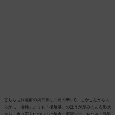
どちらも調理前の麺重量は共通の65gで、しかしながら明
らかに「凄麺」よりも「極麺処」のほうが厚みのある形状
から、食べ応えについては後者に軍配です。ちなみに熱湯