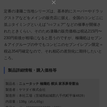
定番の凄麺ご当地シリーズは、基本的にスーパーやドラッ
グストアなどをメインの販売店に据え、全国のコンビニに
並ぶタイミングといえば “○○フェア” などの催事が開催さ
れたときくらい。そのため凄麺の販売価格は税込215円〜
230円前後が相場になると思うのですが、極麺処はセブン
＆アイグループの中でもコンビニのセブンイレブン限定＝
税込354円確定なので、それ相応の差別化に期待したいと
ころ。
製品詳細情報・購入価格等
製品名：
ニュータッチ 極麺処 横浜 家系豚骨醤油
製造者：ヤマダイ株式会社
製造所：本社工場（茨城県結城郡八千代町平塚4828）
内容量：138g（めん65g）