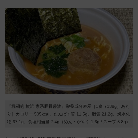
『極麺処 横浜 家系豚骨醤油』栄養成分表示［1食（138g）あた
り］カロリー 505kcal、たんぱく質 11.5g、脂質 21.2g、炭水化
物 67.1g、食塩相当量 7.4g（めん・かやく 1.6g / スープ 5.8g）