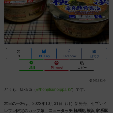
X
Bluesky
Facebook
はてブ
LINE
Pinterest
コピー
2022.12.04
どうも、taka :a（
@honjitsunoippai
）です。
本日の一杯は、2022年10月31日（月）新発売、セブンイ
レブン限定のカップ麺「
ニュータッチ 極麺処 横浜 家系豚