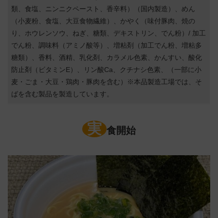
類、食塩、ニンニクペースト、香辛料）（国内製造）、めん
（小麦粉、食塩、大豆食物繊維）、かやく（味付豚肉、焼の
り、ホウレンソウ、ねぎ、糖類、デキストリン、でん粉）/ 加工
でん粉、調味料（アミノ酸等）、増粘剤（加工でん粉、増粘多
糖類）、香料、酒精、乳化剤、カラメル色素、かんすい、酸化
防止剤（ビタミンE）、リン酸Ca、クチナシ色素、（一部に小
麦・ごま・大豆・鶏肉・豚肉を含む）※本品製造工場では、そ
ばを含む製品を製造しています。
実
食開始