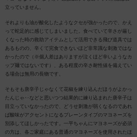
立っていません。
それよりも油が酸化したようなクセが強かったので、かえ
って蛇足的に感じてしまいました。食べていて辛さが厳し
くなった時の救助アイテムとして活用できる飛び道具では
あるものの、辛くて完食できないほど非常識な刺激ではな
かったので（※個人差はありますが泣くほど辛いようなカ
ップ麺ではないです）、ある程度の辛さ耐性値を備えてい
る場合は無用の長物です。
そもそも唐辛子じゃなくて花椒を練り込んだほうがよかっ
たんじゃ‥などと思いつつ結果的に練り込まれた唐辛子は
目立っていなかったので、どうせ刺激が弱くなるのであれ
ば酸味がアクセントになるプレーンタイプのマヨネーズを
別添してほしかったです。一平ちゃんにマヨネーズが必須
の方は、各ご家庭にある普通のマヨネーズを使用されたほ