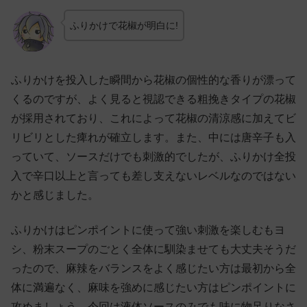
ふりかけで花椒が明白に!
ふりかけを投入した瞬間から花椒の個性的な香りが漂って
くるのですが、よく見ると視認できる粗挽きタイプの花椒
が採用されており、これによって花椒の清涼感に加えてビ
リビリとした痺れが確立します。また、中には唐辛子も入
っていて、ソースだけでも刺激的でしたが、ふりかけ全投
入で辛口以上と言っても差し支えないレベルなのではない
かと感じました。
ふりかけはピンポイントに使って強い刺激を楽しむもヨ
シ、粉末スープのごとく全体に馴染ませても大丈夫そうだ
ったので、麻辣をバランスをよく感じたい方は最初から全
体に満遍なく、麻味を強めに感じたい方はピンポイントに
攻めましょう。今回は液体ソースのみでも味に物足りなさ