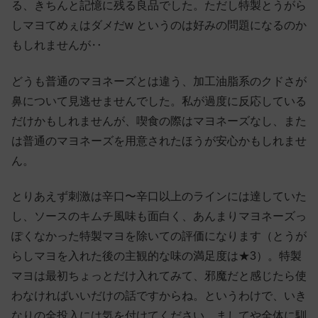
る、きちんと記憶に残る良品でした。ただし特製とうがら
しマヨてめぇはダメだw というのは好みの問題になるのか
もしれませんが‥
どうも普通のマヨネーズとは違う、加工油脂系のクドさが
鼻について見逃せませんでした。私が過度に反応している
だけかもしれませんが、喫食の際はマヨネーズなし、また
は普通のマヨネーズを用意されたほうが安心かもしれませ
ん。
とりあえず刺激は辛口〜辛口以上のラインには達していた
し、ソースのキムチ風味も面白く、あんまりマヨネーズっ
ぽくなかった特製マヨを除いての評価になります（とうが
らしマヨを入れた後の主観的な味の満足度は★3）。特製
マヨは最初ちょっとだけ入れてみて、邪魔だと感じたら使
わなければいいだけの話ですからね。というわけで、いき
なりの全投入には気を付けてください。ましてや全体に馴