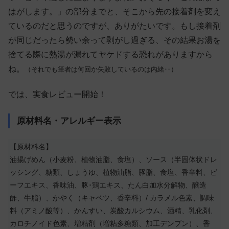
はがします。」の部分までと、そこから先の接着剤を変え
ているのだと思うのですが、ありがたいです。もし接着剤
が同じだったら勢い余って剥がし過ぎる、その結果お湯を
捨てる際に熱湯が漏れてヤケドする恐れがありますから
ね。
（それでも筆者は何回か失敗しているのは内緒‥）
では、実食レビュー開始！
原材料名・アレルギー表示
【原材料名】
油揚げめん（小麦粉、植物油脂、食塩）、ソース（半固体状ドレ
ッシング、糖類、しょうゆ、植物油脂、豚脂、食塩、香辛料、ビ
ーフエキス、香味油、豚･鶏エキス、たん白加水分解物、醸造
酢、牛脂）、かやく（キャベツ、香辛料）/ カラメル色素、調味
料（アミノ酸等）、かんすい、炭酸カルシウム、酒精、乳化剤、
カロチノイド色素、増粘剤（増粘多糖類、加工デンプン）、香