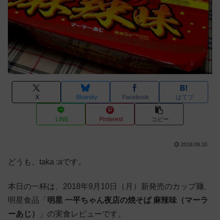
X
Bluesky
Facebook
はてブ
LINE
Pinterest
コピー
2018.09.10
どうも、taka :aです。
本日の一杯は、2018年9月10日（月）新発売のカップ麺、
明星食品「
明星 一平ちゃん夜店の焼そば 麻辣味（マーラ
ーあじ）
」の実食レビューです。