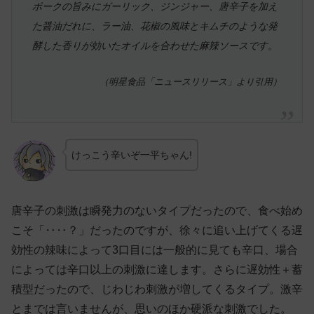
ポークの旨みにガーリック、ジンジャー、唐辛子を加え
た醤油だれに、ラー油、花椒の風味とキムチのような発
酵した香りが効いたオイルを合わせた麻辣ソースです。
（明星食品「ニュースリリース」より引用）
けっこう辛いぞ一平ちゃん!
唐辛子の刺激は瞬発力のないタイプだったので、食べ始め
こそ「‥‥？」だったのですが、徐々に追い上げてくる遅
効性の辣味によって3口目には一般的に見ても辛口、場合
によっては辛口以上の刺激に達します。さらに遅効性＋蓄
積型だったので、じわじわ刺激が増してくるタイプ。激辛
とまでは言いませんが、思いのほか硬派な刺激でした。