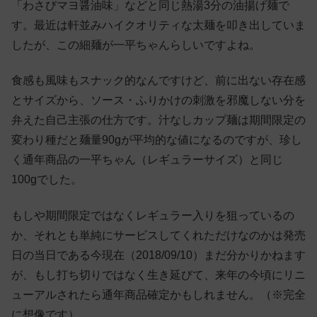
「わさびマヨ醤油味」などと同じ熱湯3分の油揚げ麺で
す。最近は軒並みハイクオリティな太麺を叩き出していま
したが、この細麺が一平ちゃんらしいですよね。
食感も風味もスナック的なんですけど、前に出ない存在感
とサイズから、ソース・ふりかけの刺激を邪魔しない分を
弁えた自己主張の仕方です。汁なしカップ麺は期間限定の
変わり種だと麺量90gが平均的な値になるのですが、珍し
く通年商品の一平ちゃん（レギュラーサイズ）と同じ
100gでした。
もしや期間限定ではなくレギュラー入りを狙っているの
か、それとも単純にサービスしてくれただけなのかは発売
日の当日である今現在（2018/09/10）まだ分かりかねます
が、もし打ち切りではなく生き延びて、来年の今頃にリニ
ューアルされたら通年商品確定かもしれません。（※完全
に想像です）