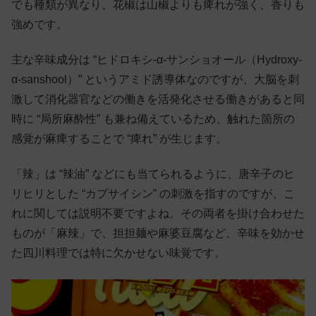
でも種類が異なり、花椒は山椒よりも痺れが強く、香りも
強めです。
主な辛味成分は “ヒドロキシ-α-サンショオール（Hydroxy-
α-sanshool）” というアミド誘導体なのですが、大脳を刺
激して消化器官などの働きを活発化させる働きがあると同
時に “局所麻酔性” も兼ね備えているため、触れた箇所の
感覚が麻痺することで “痺れ” が生じます。
「辣」は “辣油” などにも当てられるように、唐辛子のヒ
リヒリとした “カプサイシン” の刺激を指すのですが、こ
れに関しては説明不要ですよね。その両者を掛け合わせた
ものが「麻辣」で、担担麺や麻婆豆腐など、辛味を効かせ
た四川料理では特に欠かせない味覚です。