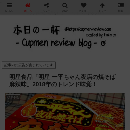
"
MENU
ホーム
シェア
検索
フォロー
トップ
情報
カップ麺の新商品をレビュー / アレンジするブログ
記事内に広告が含まれています
明星食品「明星 一平ちゃん夜店の焼そば
麻辣味」2018年のトレンド味覚！
明星食品