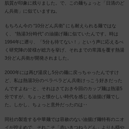
肌質が印象に残りました。で、この麺ちょっと「日清のど
ん兵衛」に似ていますね。
もちろん今の “10分どん兵衛” にも耐えられる麺ではな
く、 “熱湯3分時代” の油揚げ麺に似ていたんです。時は
1994年に遡り、「5分も待てない！」という声に応えるべ
く研究陣の皆様が総力を挙げ、それまでの常識を覆す熱湯
3分どん兵衛が開発されました。
2000年には再び湯戻し5分の麺に戻っちゃったんですけ
ど、私は熱湯3分のペラペラどん兵衛けっこう好きだった
んですよね‥と、それはさておき今回のカップ麺は熱湯5
分ですが、ちょっと懐かしい時代を感じる油揚げ麺でし
た。しかし、ちょっと意外だったのは‥
同社の製造する中華麺では容赦のない油揚げ麺特有のニオ
イが控えめで、それこそ「赤いきつねうどん」よりも穏や