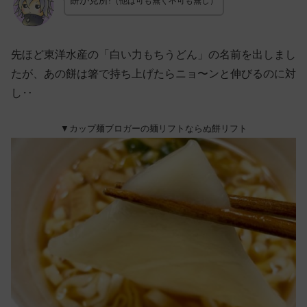
餅が見所!
（他は可も無く不可も無し）
先ほど東洋水産の「白い力もちうどん」の名前を出しまし
たが、あの餅は箸で持ち上げたらニョ〜ンと伸びるのに対
し‥
▼カップ麺ブロガーの麺リフトならぬ餅リフト