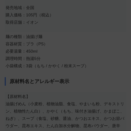
発売地域：全国
購入価格：105円（税込）
取得店舗：イオン
麺の種類：油揚げ麺
容器材質：プラ（PS）
必要湯量：450ml
調理時間：熱湯5分
小袋構成：3袋（もち / かやく / 粉末スープ）
原材料名とアレルギー表示
【原材料名】
油揚げめん（小麦粉、植物油脂、食塩、やまいも粉、デキストリ
ン、植物性たん白）、かやく（もち、味付き油揚げ、かまぼこ、
ねぎ）、スープ（食塩、砂糖、醤油、かつおエキス、かつお節パ
ウダー、昆布エキス、たん白加水分解物、昆布パウダー、唐辛