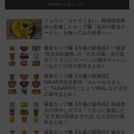
最新情報をお届けします。
リュウジ「ガチでうまい」料理研究家
自ら監修したカップ麺『至高の醤油ラ
ーメン』を食べてみた結果——
最新カップ麺【今週の新商品】一風堂
“完全自社開発„ の「白丸元味」先行販
売！？ さらにローソンの激辛チャレン
ジなどど注目の新作まとめ！
最新カップ麺【今週の新商品】
HIKAKIN完全新作「カレーみそきん」
に “SUGAKIYAこしょうMAX„ など注目
の新作まとめ！
最新カップ麺【今週の新商品】熱湯禁
止の冷やしカプヌ！？さらに進化した
“すず鬼の背徳まぜそば„ など注目の新
作まとめ！
最新カップ麺【今週の新商品】蒙古タ