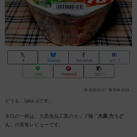
X
Bluesky
Facebook
はてブ
LINE
Pinterest
コピー
2018.09.22
2018.10.03
どうも、taka :aです。
本日の一杯は、大黒食品工業のカップ麺「
大黒 力うど
ん
」の実食レビューです。