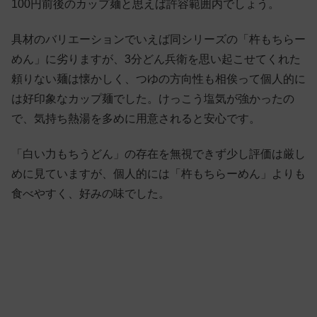
100円前後のカップ麺と思えば許容範囲内でしょう。
具材のバリエーションでいえば同シリーズの「杵もちらー
めん」に劣りますが、3分どん兵衛を思い起こせてくれた
頼りない麺は懐かしく、つゆの方向性も相俟って個人的に
は好印象なカップ麺でした。けっこう塩気が強かったの
で、気持ち熱湯を多めに用意されると安心です。
「白い力もちうどん」の存在を無視できず少し評価は厳し
めに見ていますが、個人的には「杵もちらーめん」よりも
食べやすく、好みの味でした。