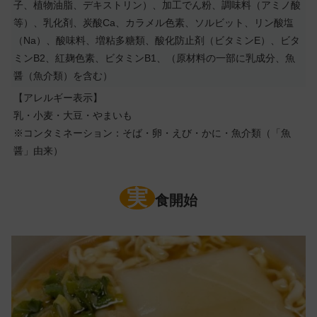
子、植物油脂、デキストリン）、加工でん粉、調味料（アミノ酸
等）、乳化剤、炭酸Ca、カラメル色素、ソルビット、リン酸塩
（Na）、酸味料、増粘多糖類、酸化防止剤（ビタミンE）、ビタ
ミンB2、紅麹色素、ビタミンB1、（原材料の一部に乳成分、魚
醤（魚介類）を含む）
【アレルギー表示】
乳・小麦・大豆・やまいも
※コンタミネーション：そば・卵・えび・かに・魚介類（「魚
醤」由来）
実
食開始