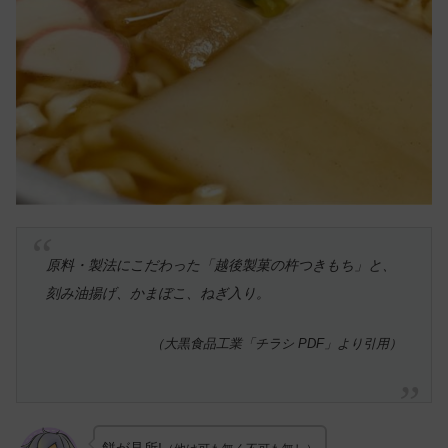
原料・製法にこだわった「越後製菓の杵つきもち」と、
刻み油揚げ、かまぼこ、ねぎ入り。
（大黒食品工業「チラシ PDF」より引用）