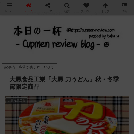
"
MENU
ホーム
シェア
検索
フォロー
トップ
情報
カップ麺の新商品をレビュー / アレンジするブログ
記事内に広告が含まれています
大黒食品工業「大黒 力うどん」秋・冬季
節限定商品
大黒食品工業