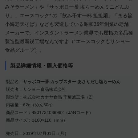
みそラーメン」や「サッポロ一番 塩らーめんミニどんぶ
り」、エースコック* の「飲み干す一杯 担担麺」「まる旨
小海老天そば」なども製造している昭和35年創業の老舗
メーカーで、インスタントラーメン業界でも屈指の多品種
製造型最新鋭工場なんですよ（*エースコックもサンヨー
食品グループ）。
製品詳細情報・購入価格等
製品名：
サッポロ一番 カップスター あさりだし塩らーめん
販売者：サンヨー食品株式会社
製造所：株式会社カナヤ食品 千葉旭工場（Z）
内容量：62g（めん50g）
商品コード：4901734036982（JANコード）
商品サイズ：φ100×110（mm）
発売日：2019年07月01日（月）