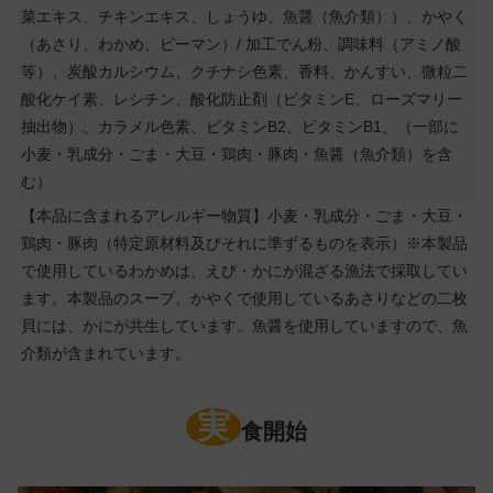
菜エキス、チキンエキス、しょうゆ、魚醤（魚介類））、かやく
（あさり、わかめ、ピーマン）/ 加工でん粉、調味料（アミノ酸
等）、炭酸カルシウム、クチナシ色素、香料、かんすい、微粒二
酸化ケイ素、レシチン、酸化防止剤（ビタミンE、ローズマリー
抽出物）、カラメル色素、ビタミンB2、ビタミンB1、（一部に
小麦・乳成分・ごま・大豆・鶏肉・豚肉・魚醤（魚介類）を含
む）
【本品に含まれるアレルギー物質】小麦・乳成分・ごま・大豆・
鶏肉・豚肉（特定原材料及びそれに準ずるものを表示）※本製品
で使用しているわかめは、えび・かにが混ざる漁法で採取してい
ます。本製品のスープ、かやくで使用しているあさりなどの二枚
貝には、かにが共生しています。魚醤を使用していますので、魚
介類が含まれています。
実
食開始