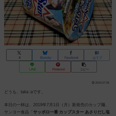
X
Bluesky
Facebook
はてブ
LINE
Pinterest
コピー
2019.07.05
どうも、taka :aです。
本日の一杯は、2019年7月1日（月）新発売のカップ麺、
サンヨー食品「
サッポロ一番 カップスター あさりだし塩