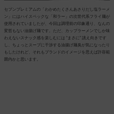
セブンプレミアムの「わかめたくさんあさりだし塩ラーメ
ン」にはハイスペックな「和ラー」の次世代系フライ麺が
使用されていましたが、今回は調理前の印象通り、なんの
変哲もない油揚げ麺です。ただ、カップラーメンでしか味
わえないスナック感を楽しむには “まさに” 誂え向きです
し、ちょっとスープに干渉する油揚げ麺臭が気になったり
もしたけれど、それもブランドのイメージを思えば許容範
囲内かと思います。