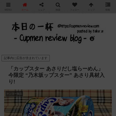
"
MENU
ホーム
シェア
検索
フォロー
トップ
情報
カップ麺の新商品をレビュー / アレンジするブログ
記事内に広告が含まれています
「カップスター あさりだし塩らーめん」
今限定 “乃木坂ップスター” あさり具材入
り!
サンヨー食品