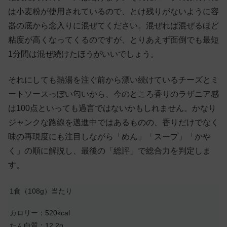
は小麦粉が使用されているので、とけ残りがないように容
器の底から念入りに混ぜてください。混ぜれば混ぜるほど
粘度が高くなってくるのですが、とりあえず面倒でも最短
1分間は混ぜ続けたほうがいいでしょう。
それにしても熱湯を注ぐ前から漂い続けているチーズとミ
ートソースっぽい匂いから、今のところ香りのラザニア感
は100点といっても過言ではないかもしれません。かなり
ジャンクな路線を邁進中ではあるものの、香りだけでなく
味の再現度にも注目しながら「めん」「スープ」「かや
く」の順に解説し、最後の「総評」で総合力を判定しま
す。
1食（108g）当たり
カロリー：520kcal
たん白質：12.2g