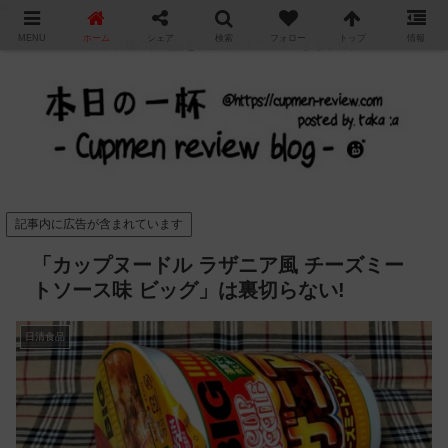
"
MENU
ホーム
シェア
検索
フォロー
トップ
情報
カップ麺の新商品をレビュー / アレンジするブログ
記事内に広告が含まれています
「カップヌードル ラザニア風 チーズミー
トソース味 ビッグ」は裏切らない!
日清食品