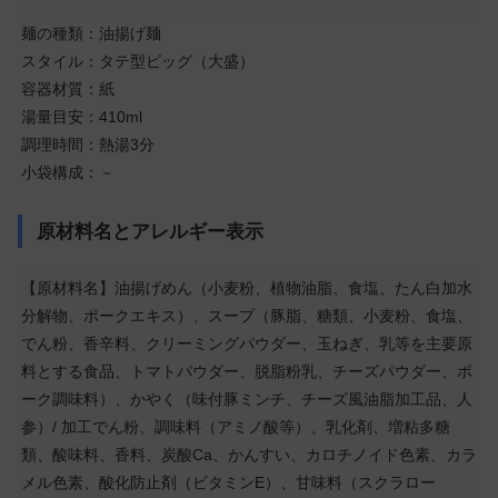
麺の種類：油揚げ麺
スタイル：タテ型ビッグ（大盛）
容器材質：紙
湯量目安：410ml
調理時間：熱湯3分
小袋構成：－
原材料名とアレルギー表示
【原材料名】油揚げめん（小麦粉、植物油脂、食塩、たん白加水
分解物、ポークエキス）、スープ（豚脂、糖類、小麦粉、食塩、
でん粉、香辛料、クリーミングパウダー、玉ねぎ、乳等を主要原
料とする食品、トマトパウダー、脱脂粉乳、チーズパウダー、ポ
ーク調味料）、かやく（味付豚ミンチ、チーズ風油脂加工品、人
参）/ 加工でん粉、調味料（アミノ酸等）、乳化剤、増粘多糖
類、酸味料、香料、炭酸Ca、かんすい、カロチノイド色素、カラ
メル色素、酸化防止剤（ビタミンE）、甘味料（スクラロー