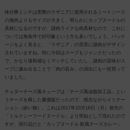
味付豚ミンチは実際のラザニアに使用されるミートソース
の挽肉よりもサイズが大きく、明らかにカップヌードルの
具材になるのですが、謎肉ライクな肉具材なので、これに
ついては無条件で好印象という方も多いでしょう。パッケ
ージをよく見ると、「ラザニア」の背景に謎肉がデザイン
されていますね。特に今回はスープもジャンクだったの
で、かなり違和感なくマッチしていたし、謎肉の旨味がス
ープに滲み出ることで「肉の旨み」の演出にも一役買って
いました。
チェダーチーズ風キューブは「チーズ風油脂加工品」とい
うチーズを模した廉価版だったので、残念ながらイミテー
ション（紛い物）。これは2017年10月16日（月）発売の
「ミルクシーフードヌードル」より突如として現れたので
すが、現行品だと「カップヌードル 欧風チーズカレー」