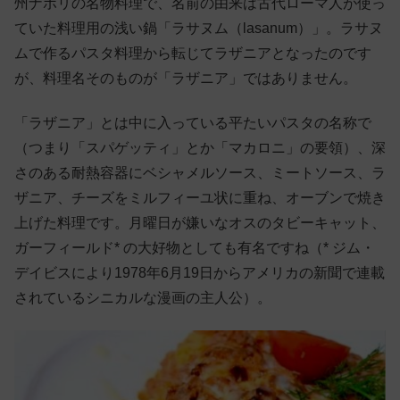
州ナポリの名物料理で、名前の由来は古代ローマ人が使っ
ていた料理用の浅い鍋「ラサヌム（lasanum）」。ラサヌ
ムで作るパスタ料理から転じてラザニアとなったのです
が、料理名そのものが「ラザニア」ではありません。
「ラザニア」とは中に入っている平たいパスタの名称で
（つまり「スパゲッティ」とか「マカロニ」の要領）、深
さのある耐熱容器にベシャメルソース、ミートソース、ラ
ザニア、チーズをミルフィーユ状に重ね、オーブンで焼き
上げた料理です。月曜日が嫌いなオスのタビーキャット、
ガーフィールド* の大好物としても有名ですね（* ジム・
デイビスにより1978年6月19日からアメリカの新聞で連載
されているシニカルな漫画の主人公）。