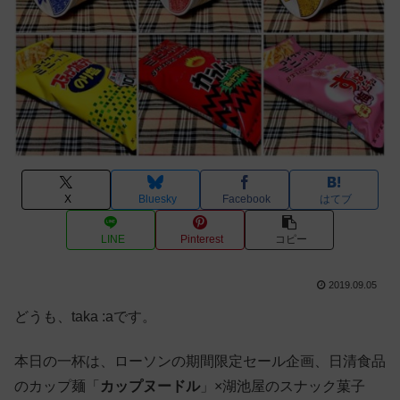
X
Bluesky
Facebook
はてブ
LINE
Pinterest
コピー
2019.09.05
どうも、taka :aです。
本日の一杯は、ローソンの期間限定セール企画、日清食品
のカップ麺「
カップヌードル
」×湖池屋のスナック菓子