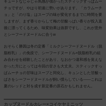
キュートなじゃじゃ馬感が強かったスティックすっぱムー
チョですが、やはり初速に勢いがあります。「カラムーチ
ョ」と「のり塩」はスープの味が変化するまでに時間を要
しますが、まず香りからして梅の甘酸っぱい香りが投入直
後に漂ってくるため、味変効果は抜群ですし、これが意外
とシーフードヌードルに合うw
おそらく勝因は冬の定番「ミルクシーフードヌードル（脱
脂粉乳）」の免疫で、シーフードヌードル×脱脂粉乳の組
み合わせを経験したことがあり、なおかつ違和感を覚えな
かった方にとっては今回の甘さも大丈夫。スティックすっ
ぱムーチョの甘味はスープと同化し、キュンとした甘酸っ
ぱさをシーフードヌードルが飼い慣らしている——これは
夏のレッドと対を成す新定番の原石かもしれません。
カップヌードルカレー×コイケヤミニッツ