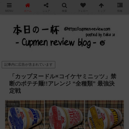
"
MENU
ホーム
シェア
検索
フォロー
トップ
情報
カップ麺の新商品をレビュー / アレンジするブログ
記事内に広告が含まれています
「カップヌードル×コイケヤミニッツ」禁
断のポテチ麺!!アレンジ “全種類” 最強決
定戦
日清食品