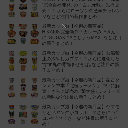
“完全自社開発„ の「白丸元味」先行販
売！？ さらにローソンの激辛チャレン
ジなどど注目の新作まとめ！
最新カップ麺【今週の新商品】
HIKAKIN完全新作「カレーみそきん」
に “SUGAKIYAこしょうMAX„ など注目
の新作まとめ！
最新カップ麺【今週の新商品】熱湯禁
止の冷やしカプヌ！？さらに進化した
“すず鬼の背徳まぜそば„ など注目の新
作まとめ！
最新カップ麺【今週の新商品】蒙古タ
ンメン中本「北極ラーメン」ついに解
禁！さらに爆売れ “麺大盛り„ シリーズ
の新味など注目の新作まとめ！
最新カップ麺【今週の新商品】ヤマモ
リとペヤングがコラボ！？さらに “ピ
コ„ や「ひでき」など注目の新作まと
め！