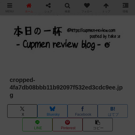
"
MENU
ホーム
シェア
検索
フォロー
トップ
情報
カップ麺の新商品をレビュー / アレンジするブログ
cropped-
4fa7db08bbb11b92097f532ed3cdc9ee.jp
g
X
Bluesky
Facebook
はてブ
LINE
Pinterest
コピー