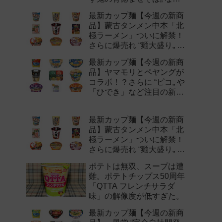
注目の新作まとめ！
最新カップ麺【今週の新商
品】蒙古タンメン中本「北
極ラーメン」ついに解禁！
さらに爆売れ “麺大盛り„ シ
リーズの新味など注目の新
最新カップ麺【今週の新商
作まとめ！
品】ヤマモリとペヤングが
コラボ！？さらに “ピコ„ や
「ひでき」など注目の新作
まとめ！
最新カップ麺【今週の新商
品】蒙古タンメン中本「北
極ラーメン」ついに解禁！
さらに爆売れ “麺大盛り„ シ
リーズの新味など注目の新
ポテトは無双、スープは遭
作まとめ！
難。ポテトチップス50周年
「QTTA フレンチサラダ
味」の解像度が低すぎた。
最新カップ麺【今週の新商