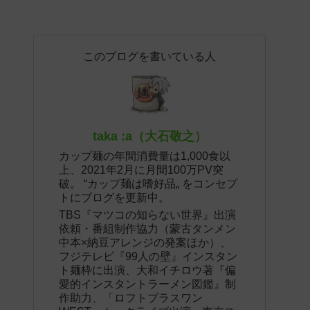
このブログを書いている人
taka :a（大石敬之）
カップ麺の年間消費量は1,000食以
上、2021年2月に月間100万PV突
破。 “カップ麺は嗜好品„ をコンセプ
トにブログを更新中。
TBS『マツコの知らない世界』出演
依頼・番組制作協力（蒙古タンメン
中本×納豆アレンジの発案ほか）、
フジテレビ『99人の壁』インスタン
ト麺枠に出演、大和イチロウ著『偏
愛的インスタントラーメン図鑑』制
作助力、「ロフトプラスワン