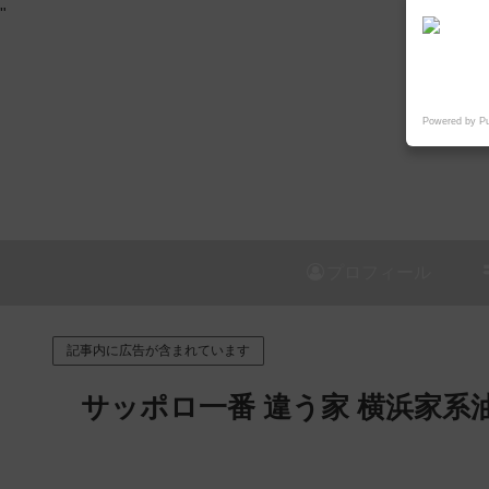
"
Powered by P
プロフィール
記事内に広告が含まれています
サッポロ一番 違う家 横浜家系