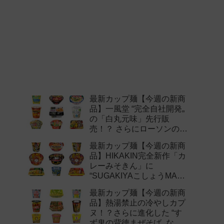
最新カップ麺【今週の新商
品】一風堂 “完全自社開発„
の「白丸元味」先行販
売！？ さらにローソンの激
辛チャレンジなどど注目の
最新カップ麺【今週の新商
新作まとめ！
品】HIKAKIN完全新作「カ
レーみそきん」に
“SUGAKIYAこしょうMAX„
など注目の新作まとめ！
最新カップ麺【今週の新商
品】熱湯禁止の冷やしカプ
ヌ！？さらに進化した “す
ず鬼の背徳まぜそば„ など