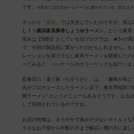
です。
※見出しは公式ホームページに書かれている、氏のコメ
すっかり「
週報
」では失念していたのですが、実は2
し！！横浜家系豚骨しょうゆラーメン
」という家系
現在は【別館】としている旧ブログでは、★5+の
で、今回の製品化に繋がったのかもしれません。も
レーションを得て汁なし家系ラーメンを開発したの
べてみると、パッケージのカラーリングも似ていま
監修店の「違う家（ちがうか）」は、「趣味が高じ
氏がプロデュースしたラーメン店で、東京早稲田で家
鯛ラーメン” というメニューもあるそうです。なる
して採用されているのですね。
お店の特徴は、まろやかで臭みが少ないマイルドな
小さなお子様から年配の方まで幅広い層の方に楽し