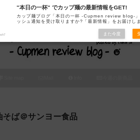
"本日の一杯" でカップ麺の最新情報をGET!
カップ麺の新商品をレビュー / アレンジするブログ
カップ麺ブログ「本日の一杯 -Cupmen review blog
ッシュ通知を受け取りますか?「最新情報」をお届けし
また今度
ush7
Site map
Mail
Info
今週の新商品
油そば＠サンヨー食品