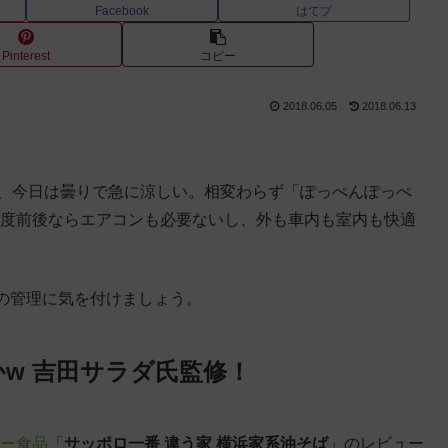
Facebook
はてブ
Pinterest
コピー
2018.06.05
2018.06.13
が、今日は曇りで急に涼しい。相変わらず「ぽっぺんぽっぺ
3度前後ならエアコンも必要ないし、外も車内も室内も快適
の管理に気を付けましょう。
w 吉田サラダ氏監修！
ー食品
「
サッポロ一番 違う家 横浜家系油そば
」のレビュー