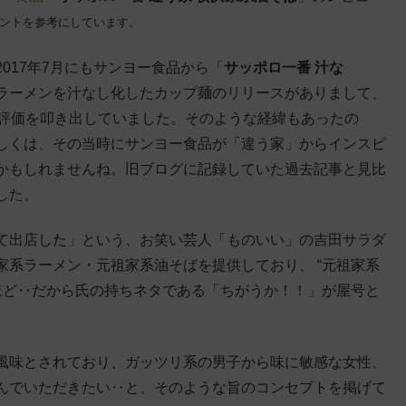
ントを参考にしています。
017年7月にもサンヨー食品から「
サッポロ一番 汁な
ラーメンを汁なし化したカップ麺のリリースがありまして、
高評価を叩き出していました。そのような経緯もあったの
しくは、その当時にサンヨー食品が「違う家」からインスピ
かもしれませんね。旧ブログに記録していた過去記事と見比
した。
て出店した」という、お笑い芸人「ものいい」の吉田サラダ
系ラーメン・元祖家系油そばを提供しており、 “元祖家系
ほど‥だから氏の持ちネタである「ちがうか！！」が屋号と
風味とされており、ガッツリ系の男子から味に敏感な女性、
んでいただきたい‥と、そのような旨のコンセプトを掲げて