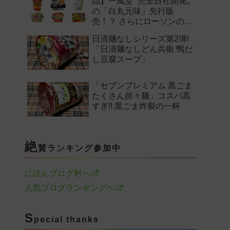
品】一風堂 “完全自社開発„
の「白丸元味」先行販
売！？ さらにローソンの激
辛チャレンジなどど注目の
日清麺なしシリーズ第2弾!
新作まとめ！
「日清麺なしどん兵衛 鴨だ
し豆腐スープ」
「セブンプレミアム 黒ごま
たくさん担々麺」コスパ高
すぎ!! 黒ごま炸裂の一杯
絶
賛ランキング参加中
にほんブログ村へ
人気ブログランキングへ
S
pecial thanks