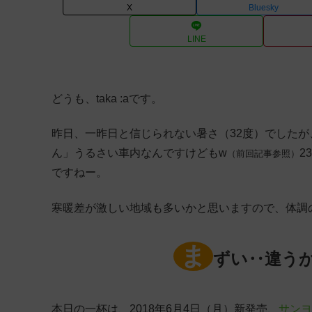
X
Bluesky
LINE
どうも、taka :aです。
昨日、一昨日と信じられない暑さ（32度）でした
ん」うるさい車内なんですけどもw
2
（前回記事参照）
ですねー。
寒暖差が激しい地域も多いかと思いますので、体調
ま
ずい‥違うか
本日の一杯は、2018年6月4日（月）新発売、
サンヨ