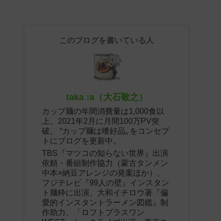
このブログを書いている人
taka :a（大石敬之）
カップ麺の年間消費量は1,000食以
上、2021年2月に月間100万PV突
破。 “カップ麺は嗜好品„ をコンセプ
トにブログを更新中。
TBS『マツコの知らない世界』出演
依頼・番組制作協力（蒙古タンメン
中本×納豆アレンジの発案ほか）、
フジテレビ『99人の壁』インスタン
ト麺枠に出演、大和イチロウ著『偏
愛的インスタントラーメン図鑑』制
作助力、「ロフトプラスワン