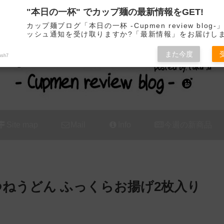
"本日の一杯" でカップ麺の最新情報をGET!
カップ麺の新商品をレビュー / アレンジするブログ
カップ麺ブログ「本日の一杯 -Cupmen review blog
ッシュ通知を受け取りますか?「最新情報」をお届けし
また今度
ush7
Site map
Mail
Info
今週の新商品
つねうどん ふっくらお揚げ2枚入り