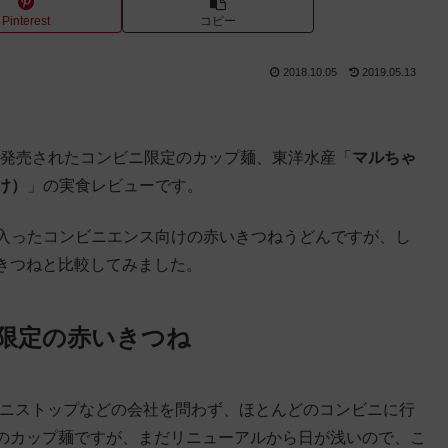
Pinterest
コピー
2018.10.05
2019.05.13
アル発売されたコンビニ限定のカップ麺、東洋水産「
マルちゃ
け）
」の実食レビューです。
2枚入ったコンビニエンス向けの赤いきつねうどんですが、し
きつねと比較してみました。
限定の赤いきつね
ミニストップなどの会社を問わず、ほとんどのコンビニに行
のカップ麺ですが、まだリニューアルから日が浅いので、こ