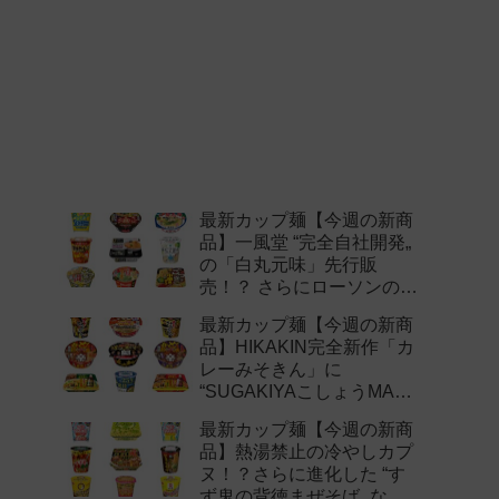
最新カップ麺【今週の新商
品】一風堂 “完全自社開発„
の「白丸元味」先行販
売！？ さらにローソンの激
辛チャレンジなどど注目の
最新カップ麺【今週の新商
新作まとめ！
品】HIKAKIN完全新作「カ
レーみそきん」に
“SUGAKIYAこしょうMAX„
など注目の新作まとめ！
最新カップ麺【今週の新商
品】熱湯禁止の冷やしカプ
ヌ！？さらに進化した “す
ず鬼の背徳まぜそば„ など