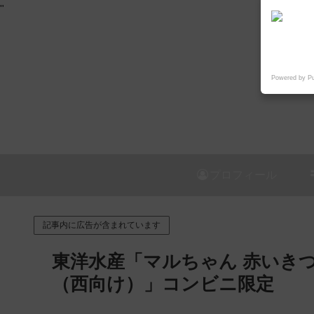
"
Powered by P
プロフィール
記事内に広告が含まれています
東洋水産「マルちゃん 赤いき
（西向け）」コンビニ限定