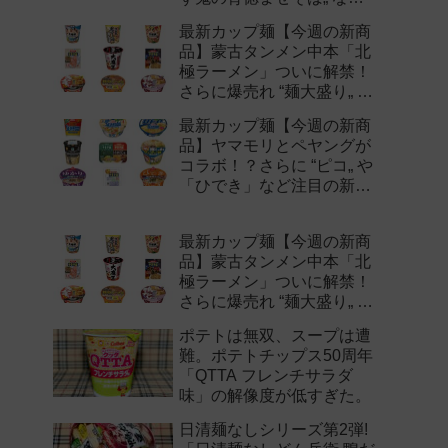
注目の新作まとめ！
最新カップ麺【今週の新商
品】蒙古タンメン中本「北
極ラーメン」ついに解禁！
さらに爆売れ “麺大盛り„ シ
リーズの新味など注目の新
最新カップ麺【今週の新商
作まとめ！
品】ヤマモリとペヤングが
コラボ！？さらに “ピコ„ や
「ひでき」など注目の新作
まとめ！
最新カップ麺【今週の新商
品】蒙古タンメン中本「北
極ラーメン」ついに解禁！
さらに爆売れ “麺大盛り„ シ
リーズの新味など注目の新
ポテトは無双、スープは遭
作まとめ！
難。ポテトチップス50周年
「QTTA フレンチサラダ
味」の解像度が低すぎた。
日清麺なしシリーズ第2弾!