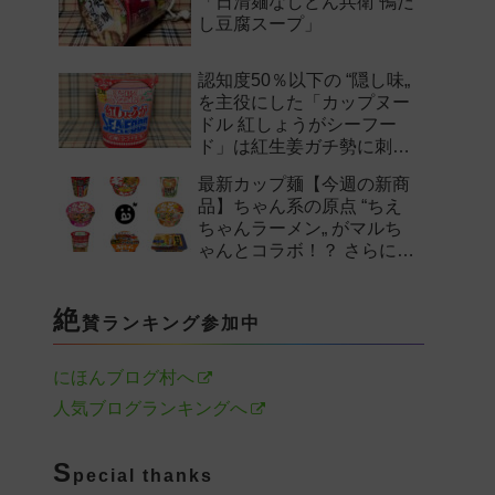
「日清麺なしどん兵衛 鴨だ
し豆腐スープ」
認知度50％以下の “隠し味„
を主役にした「カップヌー
ドル 紅しょうがシーフー
ド」は紅生姜ガチ勢に刺さ
るのか——。
最新カップ麺【今週の新商
品】ちゃん系の原点 “ちえ
ちゃんラーメン„ がマルち
ゃんとコラボ！？ さらに
「末廣家」や「鴨to葱」参
戦など注目の新作まとめ！
絶
賛ランキング参加中
にほんブログ村へ
人気ブログランキングへ
S
pecial thanks