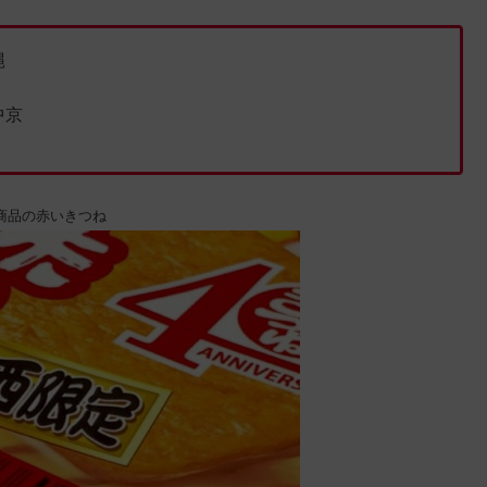
縄
中京
商品の赤いきつね