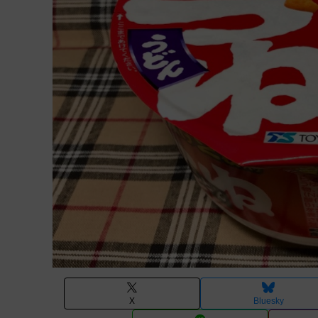
X
Bluesky