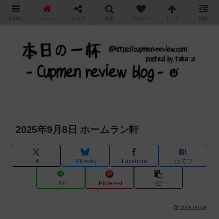
"
MENU
ホーム
シェア
検索
フォロー
トップ
情報
カップ麺の新商品をレビュー / アレンジするブログ
2025年9月8日 ホームラン軒
X
Bluesky
Facebook
はてブ
LINE
Pinterest
コピー
2025.09.08