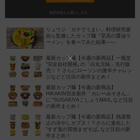
最新情報をお届けします。
リュウジ「ガチでうまい」料理研究家
自ら監修したカップ麺『至高の醤油ラ
ーメン』を食べてみた結果——
最新カップ麺【今週の新商品】一風堂
“完全自社開発„ の「白丸元味」先行販
売！？ さらにローソンの激辛チャレン
ジなどど注目の新作まとめ！
最新カップ麺【今週の新商品】
HIKAKIN完全新作「カレーみそきん」
に “SUGAKIYAこしょうMAX„ など注目
の新作まとめ！
最新カップ麺【今週の新商品】熱湯禁
止の冷やしカプヌ！？さらに進化した
“すず鬼の背徳まぜそば„ など注目の新
作まとめ！