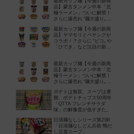
最新カップ麺【今週の新商
品】蒙古タンメン中本「北
極ラーメン」ついに解禁！
さらに爆売れ “麺大盛り„ シ
リーズの新味など注目の新
最新カップ麺【今週の新商
作まとめ！
品】ヤマモリとペヤングが
コラボ！？さらに “ピコ„ や
「ひでき」など注目の新作
まとめ！
最新カップ麺【今週の新商
品】蒙古タンメン中本「北
極ラーメン」ついに解禁！
さらに爆売れ “麺大盛り„ シ
リーズの新味など注目の新
ポテトは無双、スープは遭
作まとめ！
難。ポテトチップス50周年
「QTTA フレンチサラダ
味」の解像度が低すぎた。
日清麺なしシリーズ第2弾!
「日清麺なしどん兵衛 鴨だ
し豆腐スープ」