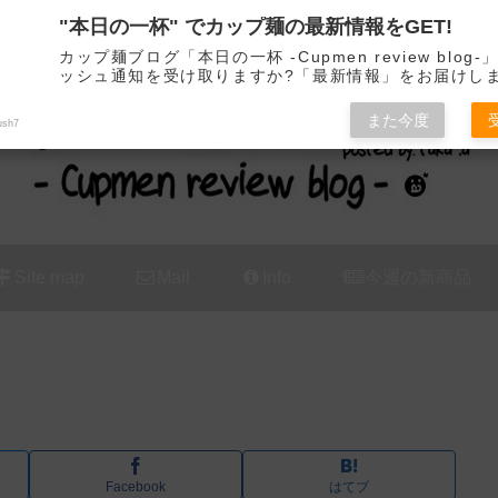
"本日の一杯" でカップ麺の最新情報をGET!
カップ麺の新商品をレビュー / アレンジするブログ
カップ麺ブログ「本日の一杯 -Cupmen review blog
ッシュ通知を受け取りますか?「最新情報」をお届けし
また今度
ush7
Site map
Mail
Info
今週の新商品
Facebook
はてブ