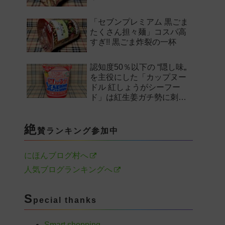
「セブンプレミアム 黒ごま
たくさん担々麺」コスパ高
すぎ!! 黒ごま炸裂の一杯
認知度50％以下の “隠し味„
を主役にした「カップヌー
ドル 紅しょうがシーフー
ド」は紅生姜ガチ勢に刺さ
るのか——。
絶
賛ランキング参加中
にほんブログ村へ
人気ブログランキングへ
S
pecial thanks
Smart shopping