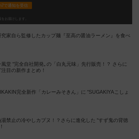
sh7で通知を受信
報をお届けします。
研究家自ら監修したカップ麺『至高の醤油ラーメン』を食べ
堂 “完全自社開発„ の「白丸元味」先行販売！？ さらに
ど注目の新作まとめ！
AKIN完全新作「カレーみそきん」に “SUGAKIYAこしょ
湯禁止の冷やしカプヌ！？さらに進化した “すず鬼の背徳
！