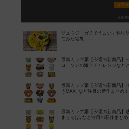
Pu
最新情
リュウジ「ガチでうまい」料理
てみた結果——
最新カップ麺【今週の新商品】一風
ローソンの激辛チャレンジなど
最新カップ麺【今週の新商品】HIK
うMAX„ など注目の新作まとめ！
最新カップ麺【今週の新商品】熱
まぜそば„ など注目の新作まとめ