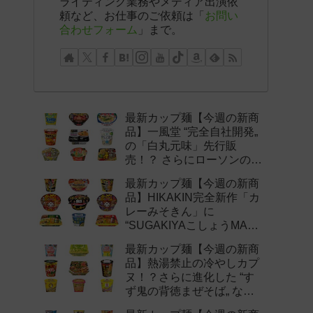
ライティング業務やメディア出演依
頼など、お仕事のご依頼は「
お問い
合わせフォーム
」まで。
最新カップ麺【今週の新商
品】一風堂 “完全自社開発„
の「白丸元味」先行販
売！？ さらにローソンの激
辛チャレンジなどど注目の
最新カップ麺【今週の新商
新作まとめ！
品】HIKAKIN完全新作「カ
レーみそきん」に
“SUGAKIYAこしょうMAX„
など注目の新作まとめ！
最新カップ麺【今週の新商
品】熱湯禁止の冷やしカプ
ヌ！？さらに進化した “す
ず鬼の背徳まぜそば„ など
注目の新作まとめ！