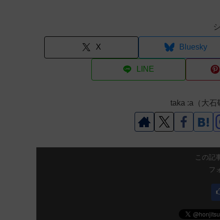
X
Bluesky
LINE
taka :a
この記
フ