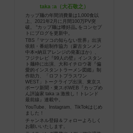
taka :a（大石敬之）
カップ麺の年間消費量は1,000食以
上、2021年2月に月間100万PV突
破。 “カップ麺は嗜好品„ をコンセプ
トにブログを更新中。
TBS『マツコの知らない世界』出演
依頼・番組制作協力（蒙古タンメン
中本×納豆アレンジの発案ほか）、
フジテレビ『99人の壁』インスタン
ト麺枠に出演、大和イチロウ著『偏
愛的インスタントラーメン図鑑』制
作助力、「ロフトプラスワン
WEST」トークライブ出演、東京ス
ポーツ新聞・東スポWEB『カップめ
ん評論家 taka :a 激推し！トレンド
最前線』連載中。
YouTube、Instagram、TikTokはじめ
ました！
チャンネル登録＆フォローよろしく
お願いいたします。