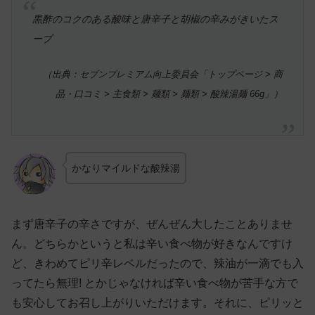
黒酢のコクのある酸味と唐辛子と胡椒の辛みがきいたス
ープ
（出典：セブンプレミアム向上委員会「トップページ > 商
品・口コミ > 主食類 > 麺類 > 麺類 > 酸辣湯麺 66g」）
かなりマイルドな酸辣湯
まず唐辛子の辛さですが、ぜんぜん大したことありませ
ん。どちらかというと私は辛い食べ物が好きなんですけ
ど、きわめてピリ辛レベルだったので、辣油が一滴でも入
ってたら無理! とかじゃなければ辛い食べ物が苦手な方で
も安心してお召し上がりいただけます。それに、ピリッと