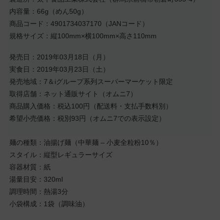
内容量：66g（めん50g）
商品コード：4901734037170（JANコード）
規格サイズ：縦100mm×横100mm×高さ110mm
発売日：2019年03月18日（月）
実食日：2019年03月23日（土）
発売地域：7＆iグループ系列スーパーマーケット限定
取得店舗：ネット通販サイト（オムニ7）
商品購入価格：税込100円（配送料・支払手数料別）
希望小売価格：税別93円（オムニ7での表示設定）
麺の種類：油揚げ麺（中華麺 – 小麦全粒粉10％）
スタイル：縦型レギュラーサイズ
容器材質：紙
湯量目安：320ml
調理時間：熱湯3分
小袋構成：1袋（調味油）