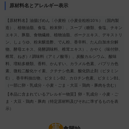
原材料名とアレルギー表示
【原材料名】油揚げめん〔小麦粉（小麦全粒粉10％）（国内製
造）、植物油脂、食塩、粉末卵〕、スープ（糖類、食塩、チキン
エキス、豚脂、食物繊維、植物油脂、ポークエキス、デキストリ
ン、しょうゆ、粉末醸造酢、でん粉、香辛料、たん白加水分解
物、酵母エキス、発酵調味料、椎茸エキス）、かやく（味付卵、
椎茸、ねぎ）/ 調味料（アミノ酸等）、炭酸カルシウム、酸味
料、増粘多糖類、香料、かんすい、カラメル色素、パプリカ色
素、微粒二酸化ケイ素、クチナシ色素、酸化防止剤（ビタミン
E）、香辛料抽出物、ビタミンB2、カロチン色素、ビタミンB1、
（一部に卵・乳成分・小麦・ごま・大豆・鶏肉・豚肉を含む）
【本品に含まれているアレルギー物質】卵・乳成分・小麦・ご
ま・大豆・鶏肉・豚肉（特定原材料及びそれに準ずるものを表
示）
実
食開始