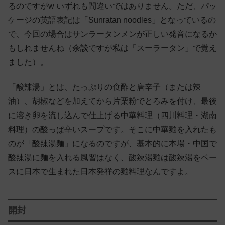
るのですがw いずれも間違いではありません。ただ、パッ
ケージの英語表記は「Sunratan noodles」となっているの
で、今回の場合はサンラータンメンが正しい発音になるか
もしれませんね（余談ですが私は「スーラータン」で覚え
ました）。
「酸辣湯」とは、たっぷりの食酢と唐辛子（または辣
油）、胡椒などを加えてから片栗粉でとろみを付け、最後
に溶き卵を流し込んで仕上げる中華料理（四川料理・湖南
料理）の酸っぱ辛いスープです。そこに中華麺を入れたも
のが「酸辣湯麺」になるのですが、基本的に本場・中国で
酸辣湯に麺を入れる風習はなく、酸辣湯麺は酸辣湯をベー
スに日本で生まれた日本発祥の麺料理なんですよ。
開封