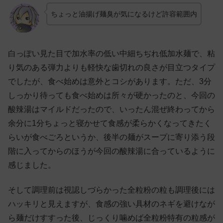
ちょっと油揚げ麺臭が気になるけど許容範囲内
白っぽい見た目で加水率の低い中細ちぢれ低加水麺で、粘
り気のある弾力よりも軽快な歯切れの良さが目立つタイプ
でしたが、食べ始めは意外とコシがあります。ただ、3分
しっかり待っても食べ始めは所々が硬かったのと、今回の
酸辣湯はマイルドだったので、いったん混ぜ終わってから
余分に1分ちょっと寝かせて食感が柔らかくなってきたく
らいが食べごろというか、後半の麺がスープに寄り添う段
階に入ってからのほうが今回の酸辣湯に合っているように
感じました。
そして調理前は視認しづらかった全粒粉の粒も調理後には
ハッキリと見えますが、食感の強い具材のネギを避けなが
ら麺だけすすった後、じっくり噛めば全粒粉特有の粒感が