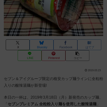
X
Bluesky
Facebook
はてブ
LINE
Pinterest
コピー
2019.03.23
セブン＆アイグループ限定の格安カップ麺ラインに全粒粉
入りの酸辣湯麺が新登場!
本日の一杯は、2019年3月18日（月）新発売のカップ麺、
「
セブンプレミアム 全粒粉入り麺を使用した酸辣湯麺
」