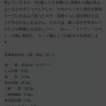
整えていますが、3分後にフタを開けた直後から麺が見え
ないほどのボリュームでした。それからトロミ成分が粉末
スープに仕込んであったので、30秒くらい混ぜ続けたほ
うが安心かもしれません。それでは、酸っぱさや辛さレベ
ルなどの刺激にも注目しつつ、「めん」「スープ」「かや
く」の順に解説し、カップ麺としての総合力を判定しま
す。
栄養成分表示：1食（66g）当たり
熱 量：301kcal（カロリー）
たん白質：6.2g
脂 質：13.6g
炭水化物：40.5g
（糖 質：36.2g）
（食物繊維：4.3g）
食塩相当量：3.6g