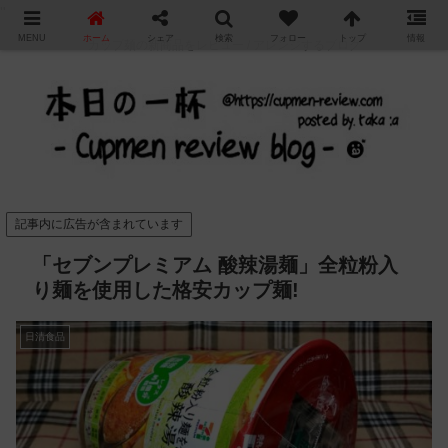
"
MENU
ホーム
シェア
検索
フォロー
トップ
情報
カップ麺の新商品をレビュー / アレンジするブログ
記事内に広告が含まれています
「セブンプレミアム 酸辣湯麺」全粒粉入
り麺を使用した格安カップ麺!
日清食品