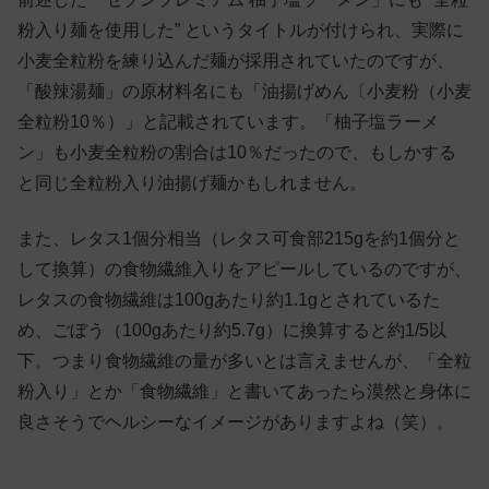
粉入り麺を使用した” というタイトルが付けられ、実際に
小麦全粒粉を練り込んだ麺が採用されていたのですが、
「酸辣湯麺」の原材料名にも「油揚げめん〔小麦粉（小麦
全粒粉10％）」と記載されています。「柚子塩ラーメ
ン」も小麦全粒粉の割合は10％だったので、もしかする
と同じ全粒粉入り油揚げ麺かもしれません。
また、レタス1個分相当（レタス可食部215gを約1個分と
して換算）の食物繊維入りをアピールしているのですが、
レタスの食物繊維は100gあたり約1.1gとされているた
め、ごぼう（100gあたり約5.7g）に換算すると約1/5以
下。つまり食物繊維の量が多いとは言えませんが、「全粒
粉入り」とか「食物繊維」と書いてあったら漠然と身体に
良さそうでヘルシーなイメージがありますよね（笑）。