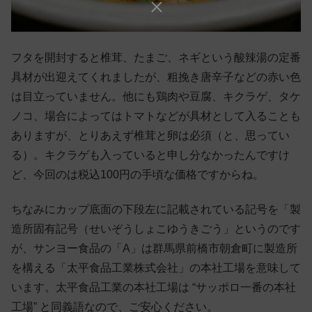
フタを開封すると椎茸、たまご、ネギという酸辣湯の定番
具材が出迎えてくれましたが、粗挽き唐辛子などの赤い色
は目立っていません。他にも鶏肉や豆腐、キクラゲ、タケ
ノコ、場合によってはトマトなどが具材として入ることも
ありますが、とりあえず椎茸と卵は必須（と、思ってい
る）。キクラゲも入っていると申し分なかったんですけ
ど、今回のは税込100円の手頃な価格ですからね。
ちなみにカップ底面の下段左に記載されている記号を「製
造所固有記号（せいぞうしょこゆうきごう」というのです
が、サンヨー食品の「A」は群馬県前橋市朝倉町に製造所
を構える「太平食品工業株式会社」の本社工場を意味して
います。太平食品工業の本社工場は “サッポロ一番の本社
工場” と同義語なので、ご安心ください。