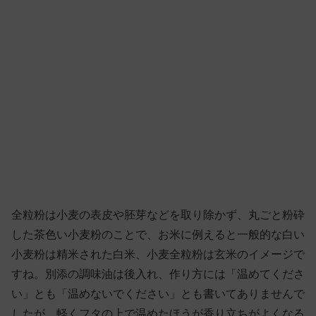
全粒粉は小麦の表皮や胚芽などを取り除かず、丸ごと粉砕
した茶色い小麦粉のことで、お米に例えると一般的な白い
小麦粉は精米された白米、小麦全粒粉は玄米のイメージで
すね。別添の調味油は後入れ、作り方には「温めてくださ
い」とも「温めないでください」とも書いてありませんで
したが、軽くフタの上で温めたほうが香り立ちがよくなる