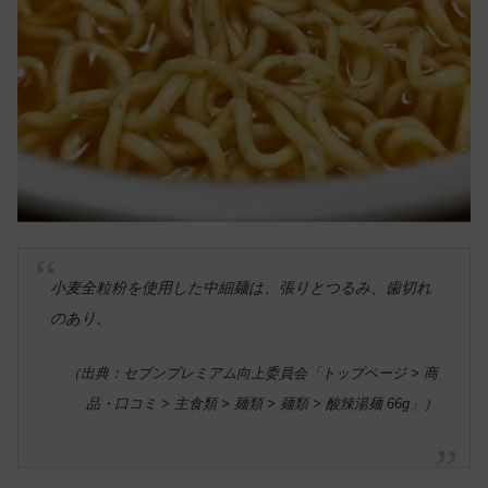
小麦全粒粉を使用した中細麺は、張りとつるみ、歯切れ
のあり、
（出典：セブンプレミアム向上委員会「トップページ > 商
品・口コミ > 主食類 > 麺類 > 麺類 > 酸辣湯麺 66g」）