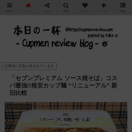
"
MENU
ホーム
シェア
検索
フォロー
トップ
情報
カップ麺の新商品をレビュー / アレンジするブログ
記事内に広告が含まれています
「セブンプレミアム ソース焼そば」コス
パ最強!!格安カップ麺 “リニューアル” 新
旧比較
セブンプレミアム