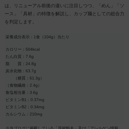
は、リニューアル前後の違いに注目しつつ、「めん」「ソ
ース」「具材」の特徴を解説し、カップ麺としての総合力
を判定します。
栄養成分表示：1食（104g）当たり
カロリー：504kcal
たん白質：7.6g
脂 質：24.8g
炭水化物：63.7g
（糖質：61.3g）
（食物繊維：2.4g）
食塩相当量：3.6g
ビタミンB1：0.37mg
ビタミンB2：0.34mg
カルシウム：210mg
※当ブログに掲載している「原材料名」及び「アレルゲン情報」