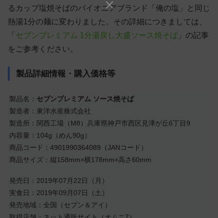
るカップ塩焼そばのパイオニアブランド「俺の塩」と同じ
熱湯1分の麺に変わりました。その詳細につきましては、
「
セブンプレミアム 1分湯戻し大盛ソース焼そば
」の記事
をご参考ください。
製品詳細情報・購入価格等
製品名：
セブンプレミアム ソース焼そば
製造者：東洋水産株式会社
製造所：関西工場（M8）兵庫県神戸市西区見津が丘6丁目9
内容量：104g（めん90g）
商品コード：4901990364089（JANコード）
商品サイズ：縦158mm×横178mm×高さ60mm
発売日：2019年07月22日（月）
実食日：2019年09月07日（土）
発売地域：全国（セブン＆アイ）
取得店舗：ネット通販サイト（オムニ7）