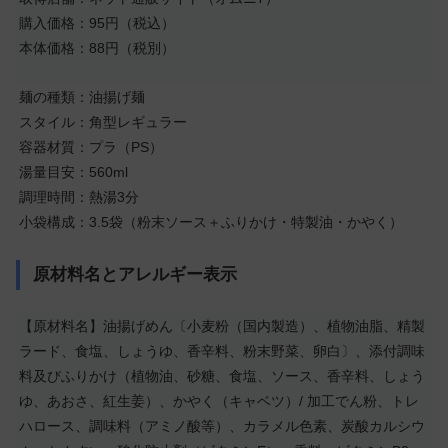
購入価格：95円（税込）
本体価格：88円（税別）
麺の種類：油揚げ麺
スタイル：角型レギュラー
容器材質：プラ（PS）
湯量目安：560ml
調理時間：熱湯3分
小袋構成：3.5袋（粉末ソース＋ふりかけ・特製油・かやく）
原材料名とアレルギー表示
【原材料名】油揚げめん〔小麦粉（国内製造）、植物油脂、精製
ラード、食塩、しょうゆ、香辛料、粉末野菜、卵白〕、添付調味
料及びふりかけ（植物油、砂糖、食塩、ソース、香辛料、しょう
ゆ、あおさ、紅生姜）、かやく（キャベツ）/ 加工でん粉、トレ
ハロース、調味料（アミノ酸等）、カラメル色素、炭酸カルシウ