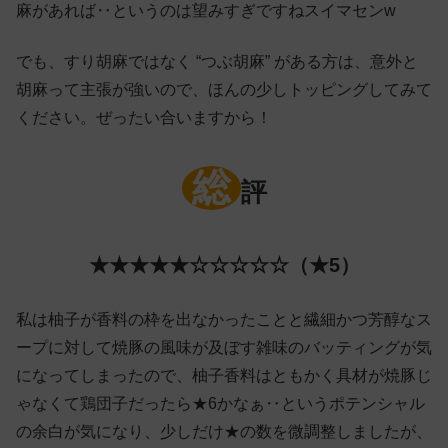
麻があれば‥というのは望みすぎですねスイマセンw
でも、すり胡麻ではなく “つぶ胡麻” がある方は、意外と
胡麻って主張が強いので、ほんの少しトッピングしてみて
ください。ぜったい合いますから！
総
評
★★★★★☆☆☆☆☆（★5）
私は柚子が香料の枠を出なかったことと繊細かつ芳醇なス
ープに対して焼豚の風味が及ぼす雑味のバッティングが気
になってしまったので、柚子香料はともかく具材が焼豚じ
ゃなくて鶏団子だったら★6かなぁ‥というポテンシャル
の余白が気になり、少しだけ★の数を微調整しましたが、