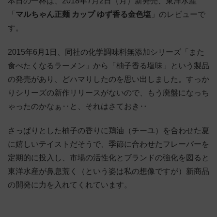
本日の一杯は、2018年7月2日（月）新発売、東洋水産
「
マルちゃん正麺 カップ ゆず香る金色塩
」のレビューで
す。
2015年6月1日、同社の化学調味料無添加シリーズ「また
食べたくなるラーメン」から「柚子香る塩味」という製品
の発売があり、どハマりしたのを思い出しました。すっか
りシリーズの新作リリースがないので、もう廃盤になっち
ゃったのかなぁ‥と、それはさておき‥
さっぱりとした柚子の香りに鶏油（チーユ）を合わせた夏
に嬉しいテイストだそうで、季節に合わせたフレーバーを
定期的に投入し、市場の活性化とブランドの強化を図ると
東洋水産が鼻息荒く（という姿は私の想像ですが）新商品
の開発に力を入れてくれています。