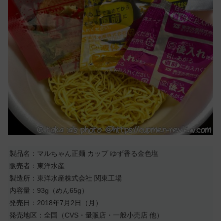
製品名：マルちゃん正麺 カップ ゆず香る金色塩
販売者：東洋水産
製造所：東洋水産株式会社 関東工場
内容量：93g（めん65g）
発売日：2018年7月2日（月）
発売地区：全国（CVS・量販店・一般小売店 他）