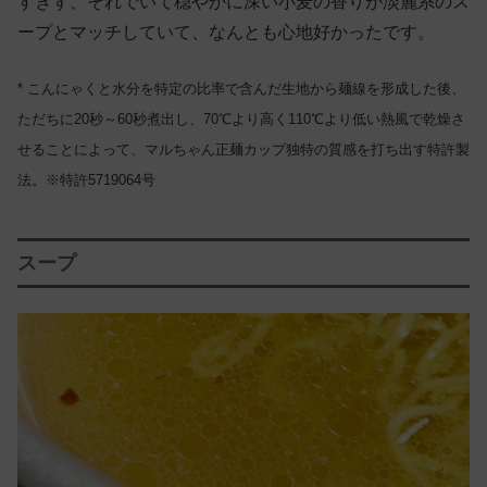
すぎず、それでいて穏やかに深い小麦の香りが淡麗系のス
ープとマッチしていて、なんとも心地好かったです。
* こんにゃくと水分を特定の比率で含んだ生地から麺線を形成した後、
ただちに20秒～60秒煮出し、70℃より高く110℃より低い熱風で乾燥さ
せることによって、マルちゃん正麺カップ独特の質感を打ち出す特許製
法。※特許5719064号
スープ