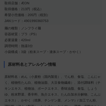
取得店舗：ÆON
取得価格：213円（税込）
希望小売価格：205円（税別）
JANコード：4901990360753
麺の種類：ノンフライ麺
容器材質：プラ（PS）
必要湯量：420ml
調理時間：熱湯3分
小袋構成：3袋（粉末スープ・液体スープ・かやく）
原材料名とアレルゲン情報
原材料名：めん（小麦粉（国内製造）、でん粉、食塩、こんにゃ
く、植物性たん白、植物油脂、大豆食物繊維）、添付調味料（チ
キンエキス、植物油、ポークエキス、香味油脂、食塩、しょう
ゆ、粉末野菜、香辛料、魚介エキス、たん白加水分解物、こんぶ
エキス）、かやく（焼豚、チンゲン菜、メンマ）/ 加工でん粉、