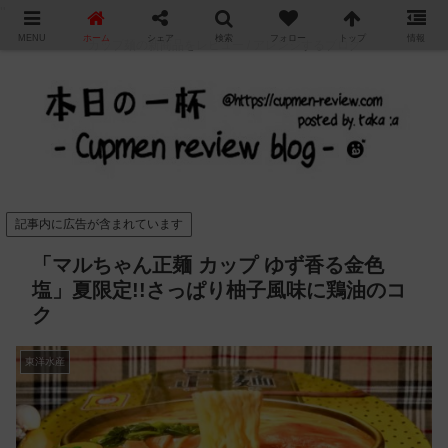
"
MENU
ホーム
シェア
検索
フォロー
トップ
情報
カップ麺の新商品をレビュー / アレンジするブログ
記事内に広告が含まれています
「マルちゃん正麺 カップ ゆず香る金色
塩」夏限定!!さっぱり柚子風味に鶏油のコ
ク
東洋水産