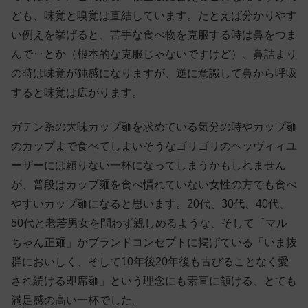
ども、味覚と嗅覚は直結しています。たとえば分かりやす
い例えを挙げると、苦手な食べ物を克服する時は鼻をつま
んで‥とか（根本的な克服じゃないですけど）、鼻詰まり
の時は味覚が鈍感になりますが、逆に意識して鼻から呼吸
すると味覚は広がります。
ガテン系の大味カップ麺を求めている気分の時やカップ麺
のカップまで食べてしまいそうなゴリゴリのヘッヴィィユ
ーザーには頼りない一杯になってしまうかもしれません
が、普段はカップ麺を食べ慣れていない女性の方でも食べ
やすいカップ麺になると思います。20代、30代、40代、
50代と老若男女を問わず親しめるような、そして「マル
ちゃん正麺」がブランドコンセプトに掲げている「いま抜
群においしく、そして10年後20年後も古びることなく愛
され続ける即席麺」という理念にも素直に頷ける、とても
満足感の高い一杯でした。