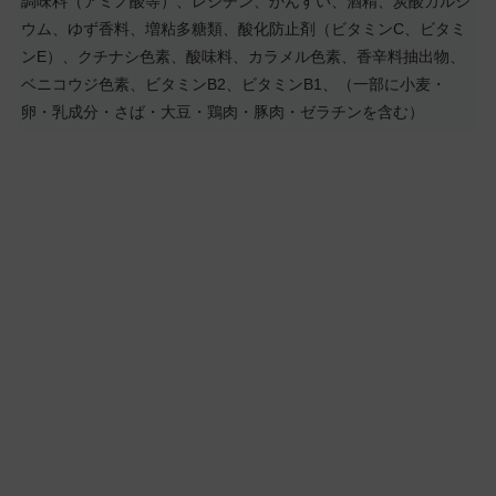
調味料（アミノ酸等）、レシチン、かんすい、酒精、炭酸カルシ
ウム、ゆず香料、増粘多糖類、酸化防止剤（ビタミンC、ビタミ
ンE）、クチナシ色素、酸味料、カラメル色素、香辛料抽出物、
ベニコウジ色素、ビタミンB2、ビタミンB1、（一部に小麦・
卵・乳成分・さば・大豆・鶏肉・豚肉・ゼラチンを含む）