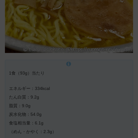
1食（93g）当たり
エネルギー：334kcal
たん白質：9.2g
脂質：9.0g
炭水化物：54.0g
食塩相当量：6.1g
（めん・かやく：2.3g）