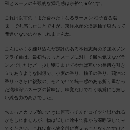
麺とスープの主観的な満足感は余裕で★6です。
これは以前の「また食べたくなるラーメン 柚子香る塩
味」でも感じたことですが、東洋水産の淡麗柚子塩系って
間違いないのかもしれませんね。
こんにゃくを練り込んだ定評のある本物志向の多加水ノン
フライ麺は、最初ちょっとスープに対して勝ち気味なバラ
ンスでしたけど、少し馴染ませてやれば互いの長所を引き
立てあうような関係で、小麦の香り、柚子の香り、鶏油の
香り‥さらに複数の、それでいて統一感のある折り重なっ
た滋味深いスープの旨味は、味覚だけでなく嗅覚にも嬉し
い総合力の高さでした。
ちょっとカップ麺ごときに何言ってんだコイツと思われる
かもしれませんが、物は試しに途中で鼻から深呼吸してみ
てください。これは食べ物全般に言えることなんですけれ