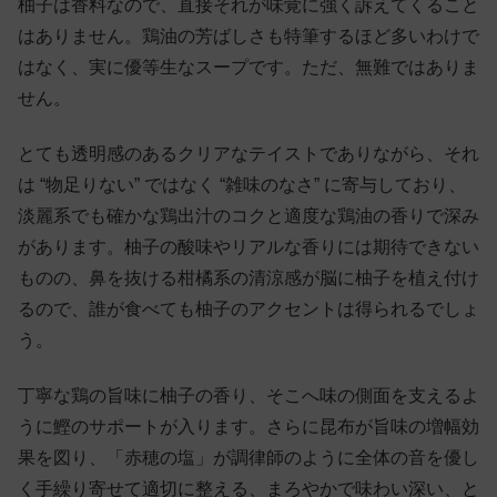
柚子は香料なので、直接それが味覚に強く訴えてくること
はありません。鶏油の芳ばしさも特筆するほど多いわけで
はなく、実に優等生なスープです。ただ、無難ではありま
せん。
とても透明感のあるクリアなテイストでありながら、それ
は “物足りない” ではなく “雑味のなさ” に寄与しており、
淡麗系でも確かな鶏出汁のコクと適度な鶏油の香りで深み
があります。柚子の酸味やリアルな香りには期待できない
ものの、鼻を抜ける柑橘系の清涼感が脳に柚子を植え付け
るので、誰が食べても柚子のアクセントは得られるでしょ
う。
丁寧な鶏の旨味に柚子の香り、そこへ味の側面を支えるよ
うに鰹のサポートが入ります。さらに昆布が旨味の増幅効
果を図り、「赤穂の塩」が調律師のように全体の音を優し
く手繰り寄せて適切に整える、まろやかで味わい深い、と