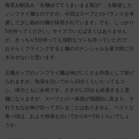
毎度お馴染み「生麺ゆでてうまいまま製法* 」を駆使した
ノンフライ麺なのですが、今回はスープとのバランスを考
慮して少し細めの麺が採用されています。でも、しっかり
5分待ってください。サイズでいえば太くはありません
が、きっちり5分待っても強靭なコシを誇っていたので、
おそらくフライングすると麺のポテンシャルを最大限に引
き出せないと思います。
正麺カップのノンフライ麺は伸びにくさも特徴として挙げ
られますが、熱湯を注いでから10分くらいたってもコ
シ、弾力ともに余裕です。さすがに15分も経過すると柔
麺になりますが、スープとの一体感が飛躍的に高まり、そ
れでもなお伸び切ってダレることはありません。ベストな
食べ頃は、およそ熱湯を注いでから6〜7分くらいでしょ
うか。