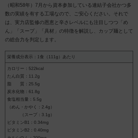
（昭和58年）7月から資本参加している連結子会社かつ多
数の実績を有する工場なので、ご安心ください。それで
は、実力店監修の恩恵と辛さレベルにも注目しつつ「め
ん」「スープ」「具材」の特徴を解説し、カップ麺として
の総合力を判定します。
栄養成分表示：1食（111g）あたり
カロリー：522kcal
たん白質：11.2g
脂 質：25.5g
炭水化物：61.8g
食塩相当量：5.5g
（めん・かやく：2.4g）
（スープ：3.1g）
ビタミンB1：0.34mg
ビタミンB2：0.40mg
カルシウム：200mg