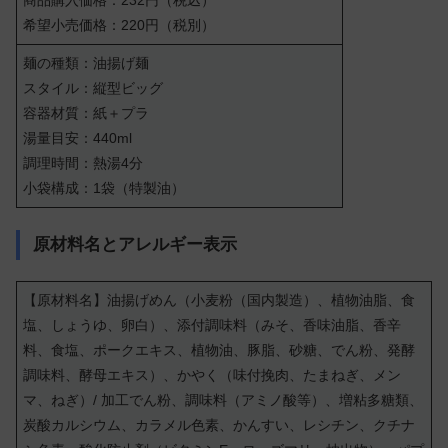
希望小売価格：220円（税別）
麺の種類：油揚げ麺
スタイル：縦型ビッグ
容器材質：紙＋プラ
湯量目安：440ml
調理時間：熱湯4分
小袋構成：1袋（特製油）
原材料名とアレルギー表示
【原材料名】油揚げめん（小麦粉（国内製造）、植物油脂、食
塩、しょうゆ、卵白）、添付調味料（みそ、香味油脂、香辛
料、食塩、ポークエキス、植物油、豚脂、砂糖、でん粉、発酵
調味料、酵母エキス）、かやく（味付挽肉、たまねぎ、メン
マ、ねぎ）/ 加工でん粉、調味料（アミノ酸等）、増粘多糖類、
炭酸カルシウム、カラメル色素、かんすい、レシチン、クチナ