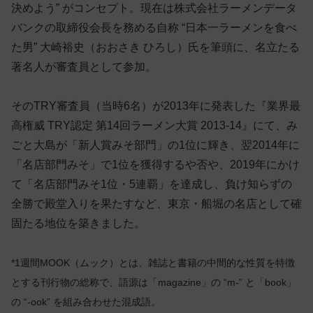
決めよう” がコンセプト。現在は株式会社ラーメンデータ
バンクの取締役会長を務める自称 “日本一ラーメンを食べ
た男” 大崎裕史（おおさき ひろし）氏を筆頭に、名立たる
著名人が審査員として参加。
そのTRY審査員（当時6名）が2013年に発表した『業界最
高権威 TRY認定 第14回ラーメン大賞 2013-14』にて、み
ごと大島が「新人賞みそ部門」の1位に輝き、翌2014年に
「名店部門みそ」で1位を獲得するや否や、2019年にかけ
て「名店部門みそ1位・5連覇」を達成し、負け知らずの
全勝で殿堂入りを果たすなど、東京・船堀の名店として確
固たる地位を築きました。
*1週間MOOK（ムック）とは、雑誌と書籍の中間的な性質を特徴
とする刊行物の総称で、語源は「magazine」の “m-” と「book」
の “-ook” を組み合わせた混成語。