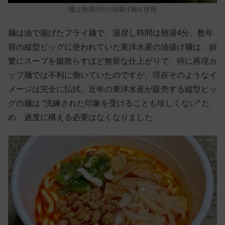
麺は熱湯4分の油揚げ麺を使用
麺は油で揚げたフライ麺で、湯戻し時間は熱湯4分。数年
前の縦型ビッグに使われていた東洋水産の油揚げ麺は、頻
繁にスープを蹴散らすほど無骨な仕上がりで、特に再現カ
ップ麺では不利に働いていたのですが、現在そのようなイ
メージは完全に払拭。近年の東洋水産が販売する縦型ビッ
グの麺は “洗練された印象を受けることも珍しくない” た
め、過度に構える必要はなくなりました。