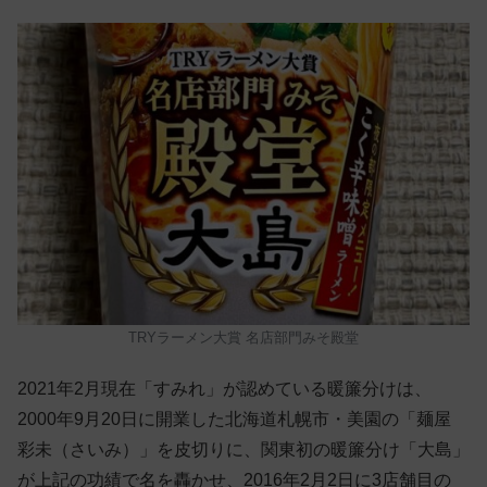
TRYラーメン大賞 名店部門みそ殿堂
2021年2月現在「すみれ」が認めている暖簾分けは、
2000年9月20日に開業した北海道札幌市・美園の「麺屋
彩未（さいみ）」を皮切りに、関東初の暖簾分け「大島」
が上記の功績で名を轟かせ、2016年2月2日に3店舗目の