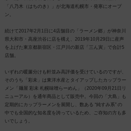
「八乃木（はちのき）」が北海道札幌市・発寒にオープ
ン。
続けて2017年2月1日に4店舗目の「ラーメン郷」が神奈川
県大和市・高座渋谷に店を構え、2019年10月29日に産声
を上げた東京都新宿区・江戸川の新店「三ん寅」で合計5
店舗。
いずれの暖簾分けも軒並み高評価を受けているのですが、
そのうち「彩未」は東洋水産とタイアップしたカップラー
メン「麺屋 彩未 札幌味噌らーめん」（2020年09月21日リ
ニューアル）を通年商品として販売中。今回の「大島」も
定期的にカップラーメンを展開し、数ある “純すみ系” の
中でも全国的な知名度を誇っているため、ご存知の方も多
いでしょう。