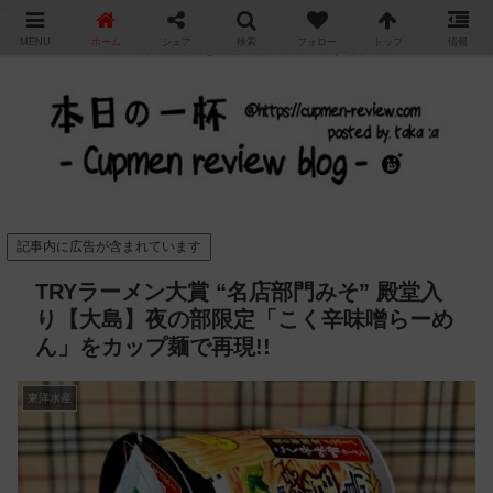
"
MENU
ホーム
シェア
検索
フォロー
トップ
情報
カップ麺の新商品をレビュー / アレンジするブログ
記事内に広告が含まれています
TRYラーメン大賞 “名店部門みそ” 殿堂入
り【大島】夜の部限定「こく辛味噌らーめ
ん」をカップ麺で再現!!
東洋水産