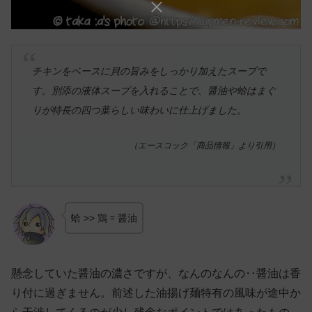
チキンをベースに貝の旨みをしっかり加えたスープで
す。別添の液体スープを入れることで、醤油や蛤はまぐ
りが特長の四つ葉らしい味わいに仕上げました。
（エースコック「商品情報」より引用）
蛤 >> 鶏 ≃ 醤油
懸念していた醤油の濃さですが、なんのなんの‥醤油は香
り付に過ぎません。前述した油揚げ麺特有の風味が途中か