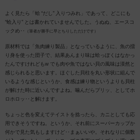
よく見たら「蛤 “だし” 入りつみれ」であって、どこにも
“蛤入り” とは書かれていませんでした。うぬぬ、エースコ
ックめ‥
（筆者が勝手に早とちりしただけです）
原材料では「魚肉練り製品」となっているように、魚の擂
り身を使った団子で、結果あんまり味は蛤っぽくはなかっ
たんですけれどもw でも肉や魚ではない貝の風味は漠然と
感じられると思います。ほぐした貝柱を丸い形状に組んで
いるような感じというか、食感は練り物というよりも貝柱
が解けた時に近いんですよね。噛んだらプリッ、としてホ
ロホロッ‥と解けます。
ちょっと色を変えてテイストを捻ったら、カニとしても応
用できそうですね。というか、それ前にスーパーカップか
何かで見た気もしますけど‥まぁいいや。それなりに個数