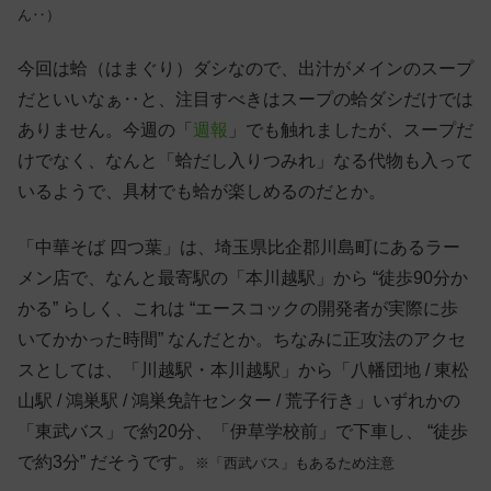
ん‥）
今回は蛤（はまぐり）ダシなので、出汁がメインのスープ
だといいなぁ‥と、注目すべきはスープの蛤ダシだけでは
ありません。今週の「
週報
」でも触れましたが、スープだ
けでなく、なんと「蛤だし入りつみれ」なる代物も入って
いるようで、具材でも蛤が楽しめるのだとか。
「中華そば 四つ葉」は、埼玉県比企郡川島町にあるラー
メン店で、なんと最寄駅の「本川越駅」から “徒歩90分か
かる” らしく、これは “エースコックの開発者が実際に歩
いてかかった時間” なんだとか。ちなみに正攻法のアクセ
スとしては、「川越駅・本川越駅」から「八幡団地 / 東松
山駅 / 鴻巣駅 / 鴻巣免許センター / 荒子行き」いずれかの
「東武バス」で約20分、「伊草学校前」で下車し、 “徒歩
で約3分” だそうです。
※「西武バス」もあるため注意