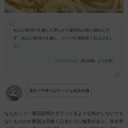
めんに味付けを施した滑らかで歯切れの良い細めんで
す。めんに味付けを施し、スープと相性良く仕上げまし
た。
（エースコック「商品情報」より引用）
素朴で中華そばチックな低加水麺
なんかこう‥製品説明がダブってるような気がしないでも
ないもののw 断面は四角く口当たりに輪郭があり、加水率