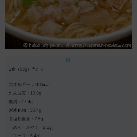
1食（93g）当たり
エネルギー：401kcal
たん白質：10.6g
脂質：17.4g
炭水化物：50.4g
食塩相当量：7.5g
（めん・かやく：2.1g）
（スープ：5.4g）