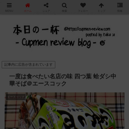
"
MENU
ホーム
シェア
検索
フォロー
トップ
情報
カップ麺の新商品をレビュー / アレンジするブログ
記事内に広告が含まれています
一度は食べたい名店の味 四つ葉 蛤ダシ中
華そば＠エースコック
エースコック