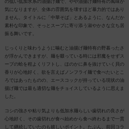
の低い低加水系の油揚げ麺で、やや油揚げ麺特有の風味が
気になりますが、全体の雰囲気を壊すほど暴力的ではあり
ません。タイトルに「中華そば」とあるように、なんだか
素朴な印象で、そっとスープに寄り添う淑やかさな立ち居
振る舞いです。
じっくりと味わうように噛むと油揚げ麺特有の野暮ったさ
が浮かんできますが、麺を啜っている時には邪魔をせずス
ープの蛤を程よくリフトし、ほのかに鼻を抜けていく貝の
香りが心地好く、欲を言えばノンフライ麺で食べたいとこ
ろではあったものの、エースコックが持っている現状の油
揚げ麺では最も適切な麺をチョイスしているように思えま
した。
コシの強さや粘り気よりも低加水麺らしい歯切れの良さが
心地好く、その歯切れが食べ始めから食べ終わるまで一貫
して継続していたのも嬉しいポイント。たぶん、前回コラ