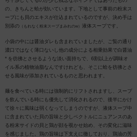
ら干渉してくるのが少し残念なポイントではあったもの
の、きちんと蛤が効いています。下地として事前の粉末ス
ープにも貝のエキスが仕込まれているのですが、決め手は
別添の
液体スープです。
（もれなく粉末スープまみれのw）
小袋の中には醤油ダレも含まれていましたが、ご覧の通り
濃口ではなく薄口ないし他の成分による相乗効果で白醤油
* を彷彿とさせるような淡い面持ちで、6割以上が調味オ
イル系の植物油脂なんですけれども、そこに蛤を彷彿とさ
せる風味が添加されているものと思われます。
麺を食べている時には強制的にリフトされますし、スープ
を飲んでいる時にも優先して消化されるので、後半にかけ
て徐々に風味は弱くなってしまうのですが、液体スープ中
に含まれていた貝の旨味と少しベクトルにニュアンスのあ
る粉末サイドの貝と鶏が顔を覗かせ始め、その変化に滋味
を感じました。鶏の旨味は下支えに徹しており、鶏油の芳