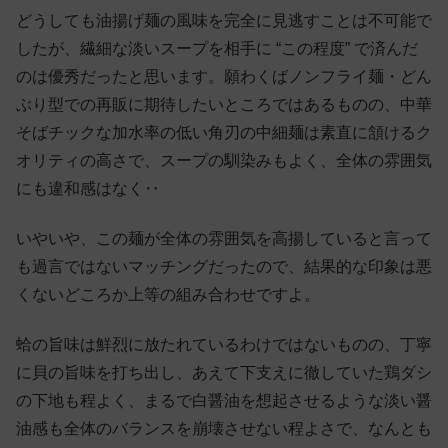
どうしても油揚げ麺の風味を完全に見逃すことは不可能で
したが、繊細な淡いスープを相手に “この程度” で済んだ
のは優秀だったと思います。願わくばノンフライ麺・どん
ぶり型での再販に期待したいところではあるものの、中華
そばチックな加水率の低い角刃の中細麺は素直に頷けるク
オリティの高さで、スープの馴染みもよく、全体の雰囲気
にも違和感はなく‥
いやいや、この麺が全体の雰囲気を高揚していると言って
も過言ではないマッチングだったので、結果的な印象は悪
くないどころか上等の組み合わせですよ。
蛤の旨味は鮮烈に放たれているわけではないものの、丁寧
に貝の旨味を打ち出し、あえて下支えに徹していた鶏ダシ
の下地も程よく、まるで白醤油を想起させるような淡い醤
油感も全体のバランスを崩壊させない程よさで、なんとも