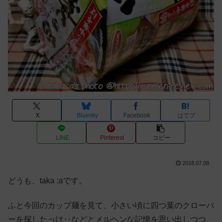
X
Bluesky
Facebook
はてブ
LINE
Pinterest
コピー
2018.07.08
どうも、taka :aです。
ふと今回のカップ麺を見て、小さい頃に四つ葉のクローバ
ーを探したっけ‥などとメルヘンな記憶を思い出しつつ、