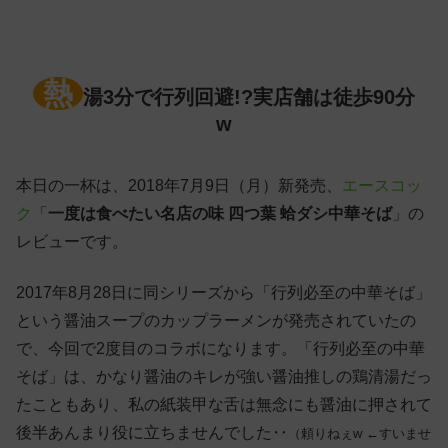
熱
湯3分で行列回避!?実店舗は徒歩90分
w
本日の一杯は、2018年7月9日（月）新発売、
エースコッ
ク
「
一度は食べたい名店の味 四つ葉 蛤ダシ中華そば
」の
レビューです。
2017年8月28日に同シリーズから「行列必至の中華そば」
という醤油スープのカップラーメンが発売されていたの
で、今回で2度目のコラボになります。「行列必至の中華
そば」は、かなり醤油のキレが強い醤油推しの鶏清湯だっ
たこともあり、私の紙装甲な舌は無念にも醤油に押されて
後半あんまり役に立ちませんでした‥
（頼りねぇw ←すいませ