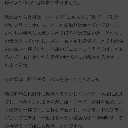
穏やかな味わいは印象に残りました。
残念ながら具材は「ハマグリ “エキス入り” 団子」でした
がw プリッ、ホロッ、とした歯触りは食べていて楽しく、
いつもの粗悪なスポンジ肉そぼろとは雲泥の差。それなり
の量が入っていたし、メンマもネギも適切で、とても総合
力の高い一杯でした。同店のメニューに「煮干そば」があ
るので、もしかしたら来年の6〜8月に再現されるかもし
れませんね。
その際は、担当者様‥バスを使ってくださいw
蛤の鮮烈な貝出汁に期待すると少しインパクト不足に思え
てしまうかもしれませんが、麺・スープ・具材を含め、よ
く出来た一杯です。これを布石とし、同ブランドのフラッ
グシップモデル「一度は食べたい名店の味PREMIUM」で
の再現カップ麺にも期待したいですね。