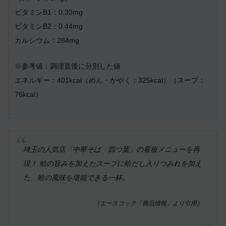
ビタミンB1：0.33mg
ビタミンB2：0.44mg
カルシウム：284mg
※参考値：調理直後に分別した値
エネルギー：401kcal（めん・かやく：325kcal）（スープ：
76kcal）
埼玉の人気店「中華そば 四つ葉」の看板メニューを再
現！ 蛤の旨みを加えたスープに蛤だし入りつみれを加え
た、蛤の風味を堪能できる一杯。
（エースコック「商品情報」より引用）