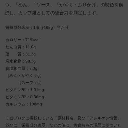
つ、「めん」「ソース」「かやく・ふりかけ」の特徴を解
説し、カップ麺としての総合力を判定します。
栄養成分表示：1食（165g）当たり
カロリー：719kcal
たん白質：11.0g
脂 質：31.3g
炭水化物：98.3g
食塩相当量：7.3g
（めん・かやく：g）
（スープ：g）
ビタミンB1：1.01mg
ビタミンB2：0.36mg
カルシウム：198mg
※当ブログに掲載している「原材料名」及び「アレルゲン情報」
並びに「栄養成分表示」などの値は、実食時点の現品に基づいた