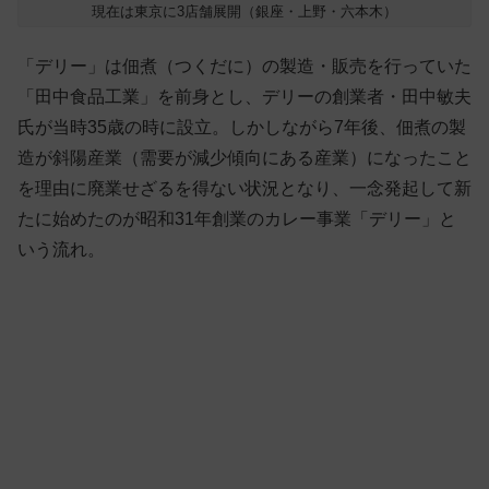
現在は東京に3店舗展開（銀座・上野・六本木）
「デリー」は佃煮（つくだに）の製造・販売を行っていた
「田中食品工業」を前身とし、デリーの創業者・田中敏夫
氏が当時35歳の時に設立。しかしながら7年後、佃煮の製
造が斜陽産業（需要が減少傾向にある産業）になったこと
を理由に廃業せざるを得ない状況となり、一念発起して新
たに始めたのが昭和31年創業のカレー事業「デリー」と
いう流れ。