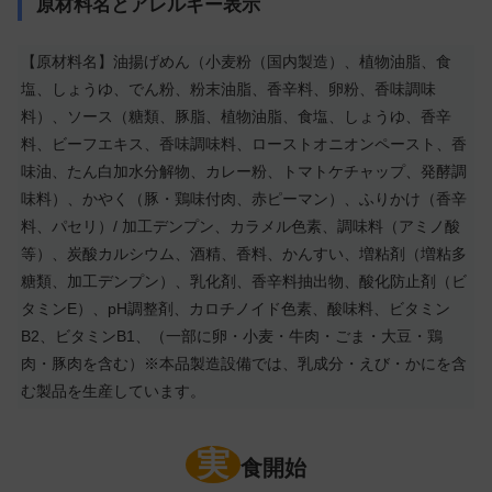
原材料名とアレルギー表示
【原材料名】油揚げめん（小麦粉（国内製造）、植物油脂、食
塩、しょうゆ、でん粉、粉末油脂、香辛料、卵粉、香味調味
料）、ソース（糖類、豚脂、植物油脂、食塩、しょうゆ、香辛
料、ビーフエキス、香味調味料、ローストオニオンペースト、香
味油、たん白加水分解物、カレー粉、トマトケチャップ、発酵調
味料）、かやく（豚・鶏味付肉、赤ピーマン）、ふりかけ（香辛
料、パセリ）/ 加工デンプン、カラメル色素、調味料（アミノ酸
等）、炭酸カルシウム、酒精、香料、かんすい、増粘剤（増粘多
糖類、加工デンプン）、乳化剤、香辛料抽出物、酸化防止剤（ビ
タミンE）、pH調整剤、カロチノイド色素、酸味料、ビタミン
B2、ビタミンB1、（一部に卵・小麦・牛肉・ごま・大豆・鶏
肉・豚肉を含む）※本品製造設備では、乳成分・えび・かにを含
む製品を生産しています。
実
食開始