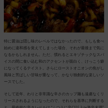
特に醤油は隠し味のレベルではなかったので、もしも食べ
始めに違和感を覚えてしまった場合、それが最後まで気に
なるかもしれません。ただ、慣れるとエキゾチックなスパ
イスの間に食い込む和のアクセントが面白く、けっこう癖
になってくるテイスト。さらにローストオニオンの焦がし
風味と芳ばしい甘味が重なって、かなり独創的な楽しいソ
ースでした。
そして近年、わりと非常識な辛さのカップ麺も遠慮なくリ
リースされるようになったので、それらを基準に判断する
と、最終的な辛さレベルは “ふつうに辛口以上〜激辛未満”