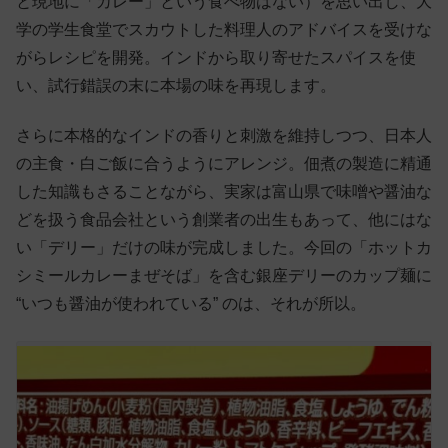
と現地に「カレー」という食べ物はない）を思い出し、大
学の学生食堂でスカウトした料理人のアドバイスを受けな
がらレシピを開発。インドから取り寄せたスパイスを使
い、試行錯誤の末に本場の味を再現します。
さらに本格的なインドの香りと刺激を維持しつつ、日本人
の主食・白ご飯に合うようにアレンジ。佃煮の製造に精通
した知識もさることながら、実家は富山県で味噌や醤油な
どを扱う食品会社という創業者の出生もあって、他にはな
い「デリー」だけの味が完成しました。今回の「ホットカ
シミールカレーまぜそば」を含む銀座デリーのカップ麺に
“いつも醤油が使われている” のは、それが所以。