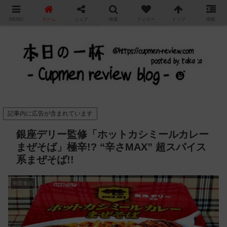
"
MENU
ホーム
シェア
検索
フォロー
トップ
情報
カップ麺の新商品をレビュー / アレンジするブログ
記事内に広告が含まれています
銀座デリー監修「ホットカシミールカレー
まぜそば」極辛!? “辛さMAX” 超スパイス
系まぜそば!!
明星食品